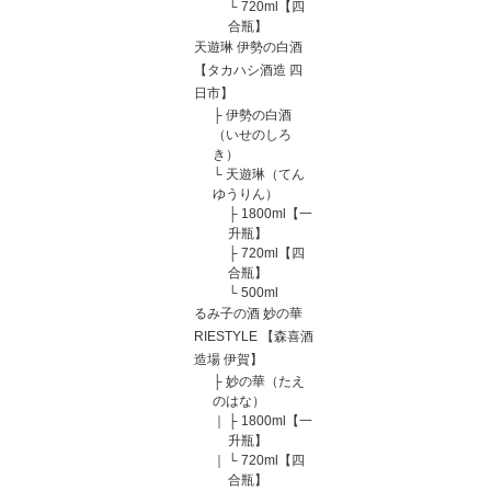
└
720ml【四
合瓶】
天遊琳 伊勢の白酒
【タカハシ酒造 四
日市】
├
伊勢の白酒
（いせのしろ
き）
└
天遊琳（てん
ゆうりん）
├
1800ml【一
升瓶】
├
720ml【四
合瓶】
└
500ml
るみ子の酒 妙の華
RIESTYLE 【森喜酒
造場 伊賀】
├
妙の華（たえ
のはな）
｜
├
1800ml【一
升瓶】
｜
└
720ml【四
合瓶】