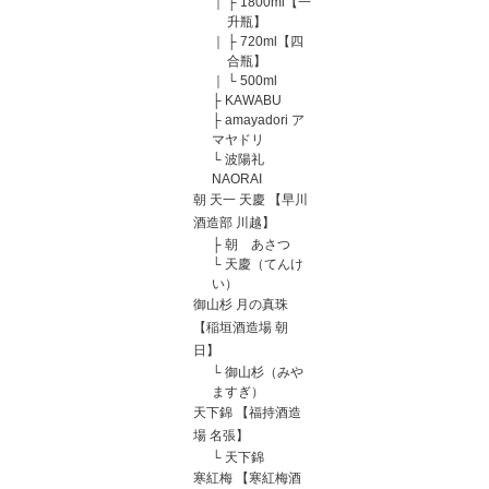
｜
├
1800ml【一
升瓶】
｜
├
720ml【四
合瓶】
｜
└
500ml
├
KAWABU
├
amayadori ア
マヤドリ
└
波陽礼
NAORAI
朝 天一 天慶 【早川
酒造部 川越】
├
朝 あさつ
└
天慶（てんけ
い）
御山杉 月の真珠
【稲垣酒造場 朝
日】
└
御山杉（みや
ますぎ）
天下錦 【福持酒造
場 名張】
└
天下錦
寒紅梅 【寒紅梅酒