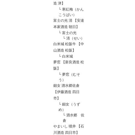
造 津】
└
寒紅梅（かん
こうばい）
富士の光 清 【安達
本家酒造 朝日】
└
富士の光
└
清（せい）
白米城 松阪牛 【中
山酒造 松阪】
└
白米城
夢窓 【新良酒造 松
阪】
└
夢窓（むそ
う）
鈿女 泗水郷佐倉
【伊藤酒造 四日
市】
└
鈿女（うず
め）
└
泗水郷 佐
倉
やまいし 噴井 【石
川酒造 四日市】