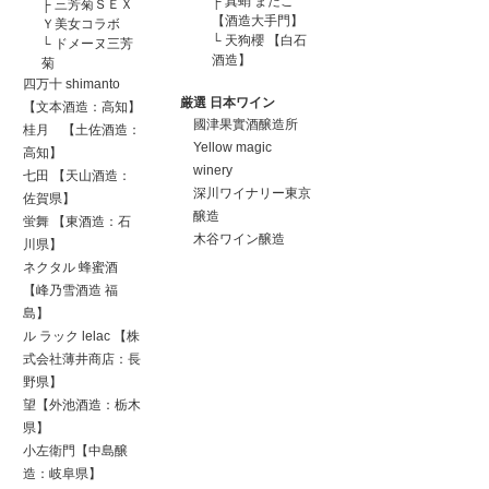
├
真蛸 まだこ
├
三芳菊ＳＥＸ
【酒造大手門】
Ｙ美女コラボ
└
天狗櫻 【白石
└
ドメーヌ三芳
酒造】
菊
四万十 shimanto
厳選 日本ワイン
【文本酒造：高知】
國津果實酒醸造所
桂月 【土佐酒造：
Yellow magic
高知】
winery
七田 【天山酒造：
深川ワイナリー東京
佐賀県】
醸造
蛍舞 【東酒造：石
木谷ワイン醸造
川県】
ネクタル 蜂蜜酒
【峰乃雪酒造 福
島】
ル ラック lelac 【株
式会社薄井商店：長
野県】
望【外池酒造：栃木
県】
小左衛門【中島醸
造：岐阜県】