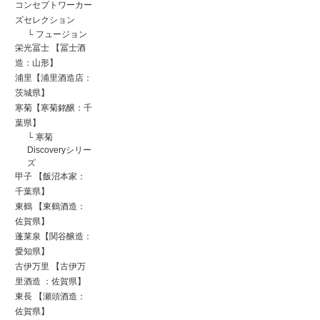
コンセプトワーカー
ズセレクション
└
フュージョン
栄光冨士 【冨士酒
造：山形】
浦里【浦里酒造店：
茨城県】
寒菊【寒菊銘醸：千
葉県】
└
寒菊
Discoveryシリー
ズ
甲子 【飯沼本家：
千葉県】
東鶴 【東鶴酒造：
佐賀県】
蓬莱泉【関谷醸造：
愛知県】
古伊万里 【古伊万
里酒造 ：佐賀県】
東長 【瀬頭酒造：
佐賀県】