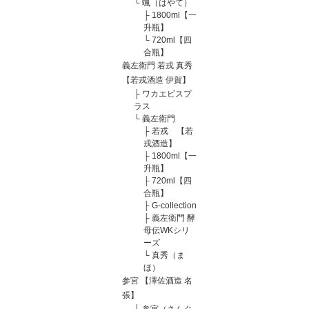
└
颯（はやて）
├
1800ml【一
升瓶】
└
720ml【四
合瓶】
義左衛門 若戎 真秀
【若戎酒造 伊賀】
├
ワカエビスプ
ラス
└
義左衛門
├
若戎 【若
戎酒造】
├
1800ml【一
升瓶】
├
720ml【四
合瓶】
├
G-collection
├
義左衛門 酵
母伝WKシリ
ーズ
└
真秀（ま
ほ）
参宮 【澤佐酒造 名
張】
└
参宮（さんぐ