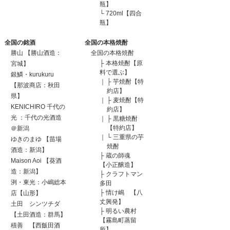
瓶】
└
720ml【四合
瓶】
全国の銘酒
全国の本格焼酎
勝山 【勝山酒造：
全国の本格焼酎
├
本格焼酎【原
宮城】
料で選ぶ】
銀鱗・kurukuru
｜
├
芋焼酎【特
【那波商店：秋田
約店】
県】
｜
├
麦焼酎【特
KENICHIRO 千代の
約店】
光 ：千代の光酒造
｜
├
黒糖焼酎
【特約店】
＠新潟
｜
└
三重県の芋
ゆきのまゆ 【苗場
焼酎
酒造：新潟】
├
蔵の師魂
Maison Aoi 【葵酒
【小正醸造】
造：新潟】
├
クラフトマン
洌・東光：小嶋総本
多田
├
情け嶋 【八
店【山形】
丈興発】
土田 シンツチダ
├
明るい農村
【土田酒造：群馬】
【霧島町蒸留
積善 【西飯田酒
所】