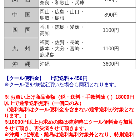
奈良・和歌山・兵庫
岡山・広島・山口・
中 国
890円
鳥取・島根
香川・徳島・愛媛・
四 国
1100円
高知
福岡・佐賀・長崎・
九 州
熊本・大分・宮崎・
1100円
鹿児島
沖 縄
沖縄
3600円
【クール便料金】
上記送料＋450円
※クール便を御指定頂いた場合も同額となります。
※ お買い上げ商品金額（税・送料・手数料除く）18000円
以上で通常送料無料（一個口のみ）
（送料無料はクール便料金を含まない通常送料が対象とな
ります。）
※18000円以上お求めの際は確定時にクール便料金を加算
させて頂き、再決済させて頂きます。
※沖縄・北海道・離島は送料無料対象外となり、特別送料