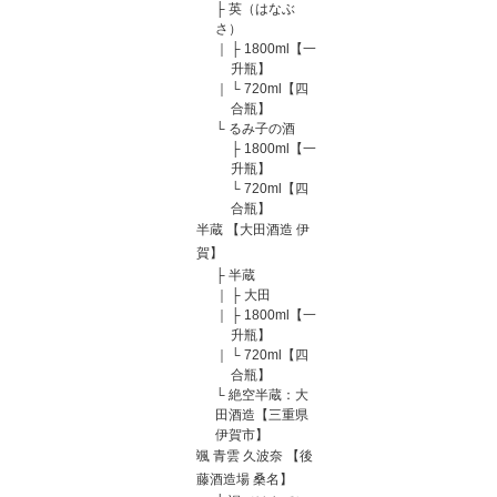
├
英（はなぶ
さ）
｜
├
1800ml【一
升瓶】
｜
└
720ml【四
合瓶】
└
るみ子の酒
├
1800ml【一
升瓶】
└
720ml【四
合瓶】
半蔵 【大田酒造 伊
賀】
├
半蔵
｜
├
大田
｜
├
1800ml【一
升瓶】
｜
└
720ml【四
合瓶】
└
絶空半蔵：大
田酒造【三重県
伊賀市】
颯 青雲 久波奈 【後
藤酒造場 桑名】