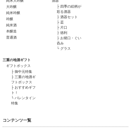
純米大吟醸
酒器
├
四季の絵柄が
大吟醸
彩る酒器
純米吟醸
├
酒器セット
吟醸
├
盃
純米酒
├
片口
本醸造
├
徳利
普通酒
├
お猪口・ぐい
呑み
└
グラス
三重の地酒ギフト
ギフトボックス
├
御中元特集
├
三重の地酒ギ
フトボックス
├
おすすめギフ
ト！
└
バレンタイン
特集
コンテンツ一覧