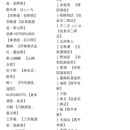
造：長野県】
├
赤兎馬 【濱
龍水泉 ほしいち
田酒造】
├
晴耕雨読 【佐
【市野屋：長野県】
多宗二商店】
羽根屋 【富美菊酒
├
不二才 ぶにせ
造：富山県】
【佐多宗二商
蛍舞 HOTARUMAI
店】
【東酒造：石川県】
├
志州隼人
敷嶋 【伊東株式会
├
五島灘 【五
島灘酒造】
社：愛知県】
├
野海棠 【祁
奥 山崎醸 【山崎
答院蒸留所】
合資】
├
青潮 【祁答
百十郎 【林本店：
院蒸留所】
岐阜】
├
霧島町蒸留所
唯々 【竹内酒造：
├
海咲【西平本
家】
滋賀】
├
川智
KURAMOTO 【倉本
├
角玉【佐多宗
酒造：奈良】
二商店】
川鶴 【川鶴酒造：
├
氣【西平本
香川県】
家】
三芳菊 【三芳菊酒
├
天孫岳【西平
本家】
造：徳島県】