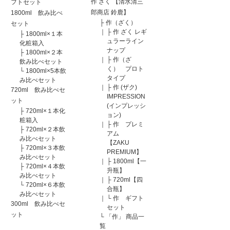
作 ざく 【清水清三
フトセット
郎商店 鈴鹿】
1800ml 飲み比べ
├
作（ざく）
セット
｜
├
作 ざく レギ
├
1800ml×１本
ュラーライン
化粧箱入
ナップ
├
1800ml×２本
｜
├
作（ざ
飲み比べセット
く） プロト
└
1800ml×5本飲
タイプ
み比べセット
｜
├
作 (ザク)
720ml 飲み比べセ
IMPRESSION
ット
(インプレッシ
├
720ml×１本化
ョン)
粧箱入
｜
├
作 プレミ
├
720ml×２本飲
アム
み比べセット
【ZAKU
├
720ml×３本飲
PREMIUM】
み比べセット
｜
├
1800ml【一
├
720ml×４本飲
升瓶】
み比べセット
｜
├
720ml【四
└
720ml×６本飲
合瓶】
み比べセット
｜
└
作 ギフト
300ml 飲み比べセ
セット
ット
└
「作」 商品一
覧