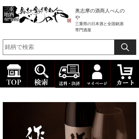
奥志摩の酒商人べんの
や
三重県の日本酒と全国銘酒
専門酒屋