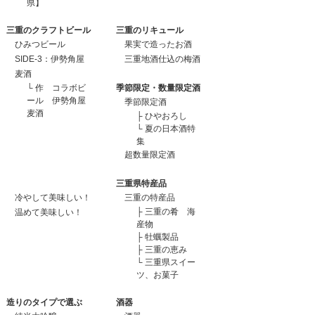
県】
三重のクラフトビール
三重のリキュール
ひみつビール
果実で造ったお酒
SIDE-3：伊勢角屋
三重地酒仕込の梅酒
麦酒
└
作 コラボビ
季節限定・数量限定酒
ール 伊勢角屋
季節限定酒
麦酒
├
ひやおろし
└
夏の日本酒特
集
超数量限定酒
三重県特産品
冷やして美味しい！
三重の特産品
├
三重の肴 海
温めて美味しい！
産物
├
牡蠣製品
├
三重の恵み
└
三重県スイー
ツ、お菓子
造りのタイプで選ぶ
酒器