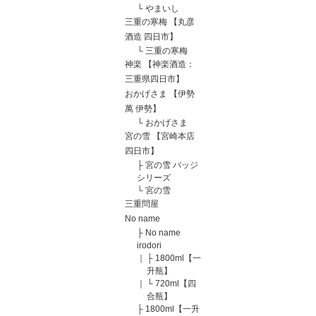
└
やまいし
三重の寒梅 【丸彦
酒造 四日市】
└
三重の寒梅
神楽 【神楽酒造：
三重県四日市】
おかげさま 【伊勢
萬 伊勢】
└
おかげさま
宮の雪 【宮崎本店
四日市】
├
宮の雪 バッジ
シリーズ
└
宮の雪
三重問屋
No name
├
No name
irodori
｜
├
1800ml【一
升瓶】
｜
└
720ml【四
合瓶】
├
1800ml【一升