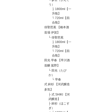
う）
├
1800ml【一
升瓶】
└
720ml【四
合瓶】
俳聖芭蕉 【橋本酒
造場 伊賀】
└
俳聖芭蕉
├
1800ml【一
升瓶】
└
720ml【四
合瓶】
田光 早春 【早川酒
造醸 菰野】
└
田光（たび
か）
└
早春
式 鉾杉 【河武醸造
多気】
├
式 SHIKI 【河
武醸造】
├
鉾杉（ほこす
ぎ）