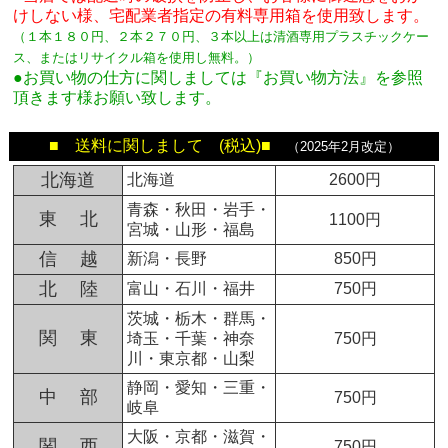
けしない様、宅配業者指定の有料専用箱
を使用致します。
（１本１８０円、２本２７０円、３本以上は清酒専用プラスチックケー
ス、またはリサイクル箱を使用し無料。
）
●お買い物の仕方に関しましては『お買い物方法』を参照
頂きます様お願い致します。
■ 送料に関しまして (税込)■
（2025年2月改定）
北海道
北海道
2600円
青森・秋田・岩手・
東 北
1100円
宮城・山形・福島
信 越
新潟・長野
850円
北 陸
富山・石川・福井
750円
茨城・栃木・群馬・
関 東
埼玉・千葉・神奈
750円
川・東京都・山梨
静岡・愛知・三重・
中 部
750円
岐阜
大阪・京都・滋賀・
関 西
750円