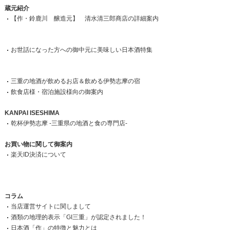
蔵元紹介
【作・鈴鹿川 醸造元】 清水清三郎商店の詳細案内
お世話になった方への御中元に美味しい日本酒特集
三重の地酒が飲めるお店＆飲める伊勢志摩の宿
飲食店様・宿泊施設様向の御案内
KANPAI ISESHIMA
乾杯伊勢志摩 -三重県の地酒と食の専門店-
お買い物に関して御案内
楽天ID決済について
コラム
当店運営サイトに関しまして
酒類の地理的表示「GI三重」が認定されました！
日本酒「作」の特徴と魅力とは