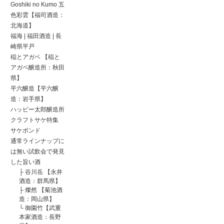
Goshiki no Kumo 五
色彩雲【福司酒造：
北海道】
福海 | 福田酒造 | 長
崎県平戸
稲とアガベ 【稲と
アガベ醸造所：秋田
県】
平六醸造【平六醸
造：岩手県】
ハッピー太郎醸造所
クラフトサケ特集
サケボンド
通常ラインナップに
は無い試飲会で発見
した旨い酒
├
谷川岳 【永井
酒造：群馬県】
├
燦然 【菊池酒
造：岡山県】
└
御園竹【武重
本家酒造：長野