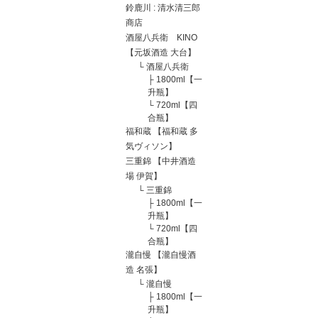
鈴鹿川 : 清水清三郎
商店
酒屋八兵衛 KINO
【元坂酒造 大台】
└
酒屋八兵衛
├
1800ml【一
升瓶】
└
720ml【四
合瓶】
福和蔵 【福和蔵 多
気ヴィソン】
三重錦 【中井酒造
場 伊賀】
└
三重錦
├
1800ml【一
升瓶】
└
720ml【四
合瓶】
瀧自慢 【瀧自慢酒
造 名張】
└
瀧自慢
├
1800ml【一
升瓶】