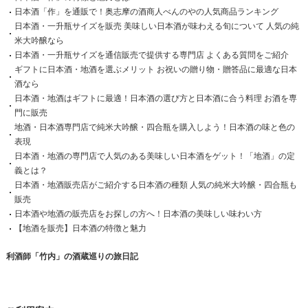
日本酒「作」を通販で！奥志摩の酒商人べんのやの人気商品ランキング
日本酒・一升瓶サイズを販売 美味しい日本酒が味わえる旬について 人気の純
米大吟醸なら
日本酒・一升瓶サイズを通信販売で提供する専門店 よくある質問をご紹介
ギフトに日本酒・地酒を選ぶメリット お祝いの贈り物・贈答品に最適な日本
酒なら
日本酒・地酒はギフトに最適！日本酒の選び方と日本酒に合う料理 お酒を専
門に販売
地酒・日本酒専門店で純米大吟醸・四合瓶を購入しよう！日本酒の味と色の
表現
日本酒・地酒の専門店で人気のある美味しい日本酒をゲット！「地酒」の定
義とは？
日本酒・地酒販売店がご紹介する日本酒の種類 人気の純米大吟醸・四合瓶も
販売
日本酒や地酒の販売店をお探しの方へ！日本酒の美味しい味わい方
【地酒を販売】日本酒の特徴と魅力
利酒師「竹内」の酒蔵巡りの旅日記