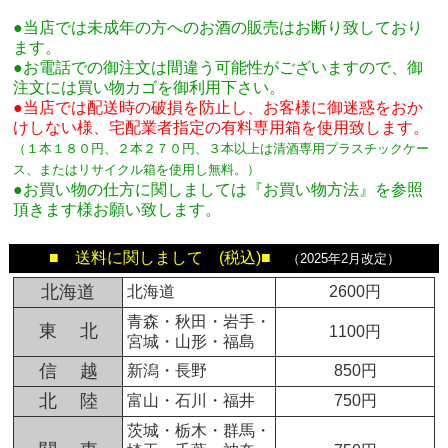
●当店では未成年の方へのお酒の販売はお断り致しており
ます。
●お電話での御注文は間違う可能性がございますので、御
注文には買い物カゴを御利用下さい。
●当店では配送時の破損を防止し、お客様に御迷惑をおか
けしない様、宅配業者指定の有料専用箱
を使用致します。
（１本１８０円、２本２７０円、３本以上は清酒専用プラスチックケー
ス、またはリサイクル箱を使用し無料。
）
●お買い物の仕方に関しましては『お買い物方法』を参照
頂きます様お願い致します。
■ 送料に関しまして (税込)■
（2025年2月改定）
北海道
北海道
2600円
青森・秋田・岩手・
東 北
1100円
宮城・山形・福島
信 越
新潟・長野
850円
北 陸
富山・石川・福井
750円
茨城・栃木・群馬・