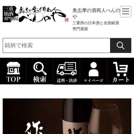
奥志摩の酒商人べんの
や
三重県の日本酒と全国銘酒
専門酒屋