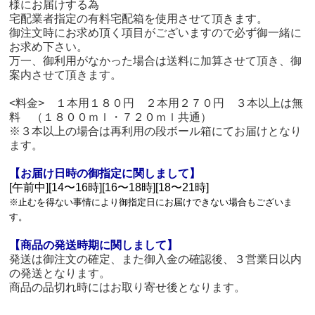
様にお届けする為
宅配業者指定の有料宅配箱を使用させて頂きます。
御注文時にお求め頂く項目がございますので必ず御一緒に
お求め下さい。
万一、御利用がなかった場合は送料に加算させて頂き、御
案内させて頂きます。
<料金> １本用１８０円 ２本用２７０円 ３本以上は無
料 （１８００ｍｌ・７２０ｍｌ共通）
※３本以上の場合は再利用の段ボール箱にてお届けとなり
ます。
【お届け日時の御指定に関しまして】
[午前中][14〜16時][16〜18時][18〜21時]
※止むを得ない事情により御指定日にお届けできない場合もございま
す。
【商品の発送時期に関しまして】
発送は御注文の確定、また御入金の確認後、３営業日以内
の発送となります。
商品の品切れ時にはお取り寄せ後となります。