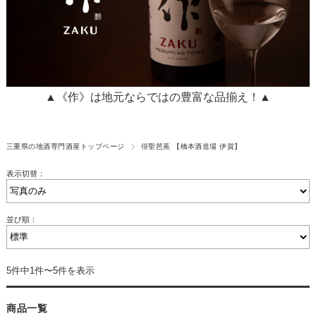
▲《作》は地元ならではの豊富な品揃え！▲
三重県の地酒専門酒屋トップページ
俳聖芭蕉 【橋本酒造場 伊賀】
表示切替：
並び順：
5件中1件〜5件を表示
商品一覧