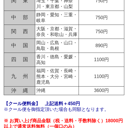
関 東
埼玉・千葉・神奈
750円
川・東京都・山梨
静岡・愛知・三重・
中 部
750円
岐阜
大阪・京都・滋賀・
関 西
750円
奈良・和歌山・兵庫
岡山・広島・山口・
中 国
890円
鳥取・島根
香川・徳島・愛媛・
四 国
1100円
高知
福岡・佐賀・長崎・
九 州
熊本・大分・宮崎・
1100円
鹿児島
沖 縄
沖縄
3600円
【クール便料金】
上記送料＋450円
※クール便を御指定頂いた場合も同額となります。
※ お買い上げ商品金額（税・送料・手数料除く）18000円
以上で通常送料無料（一個口のみ）