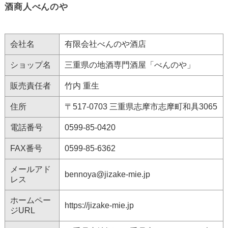
酒商人べんのや
会社名
有限会社べんのや酒店
ショップ名
三重県の地酒専門酒屋「べんのや」
販売責任者
竹内 重生
住所
〒517-0703 三重県志摩市志摩町和具3065
電話番号
0599-85-0420
FAX番号
0599-85-6362
メールアド
bennoya@jizake-mie.jp
レス
ホームペー
https://jizake-mie.jp
ジURL