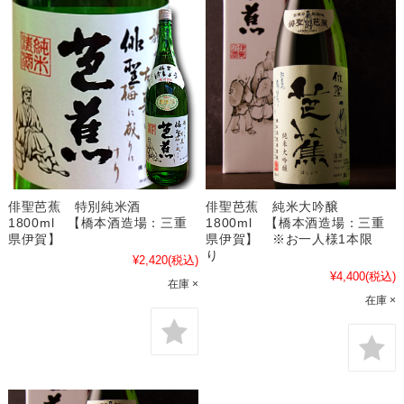
俳聖芭蕉 特別純米酒
俳聖芭蕉 純米大吟醸
1800ml 【橋本酒造場：三重
1800ml 【橋本酒造場：三重
県伊賀】
県伊賀】 ※お一人様1本限
り
¥2,420
(税込)
¥4,400
(税込)
在庫 ×
在庫 ×