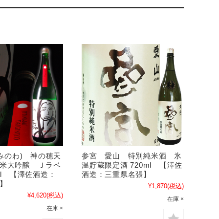
(みのわ) 神の穂天
参宮 愛山 特別純米酒 氷
米大吟醸 Ｊラベ
温貯蔵限定酒 720ml 【澤佐
ml 【澤佐酒造：
酒造：三重県名張】
張】
¥1,870
(税込)
¥4,620
(税込)
在庫 ×
在庫 ×