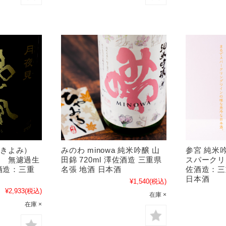
つきよみ）
みのわ minowa 純米吟醸 山
参宮 純米
酒 無濾過生
田錦 720ml 澤佐酒造 三重県
スパークリン
佐酒造：三重
名張 地酒 日本酒
佐酒造：三
日本酒
¥1,540
(税込)
¥2,933
(税込)
在庫 ×
在庫 ×