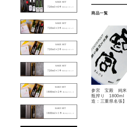
商品一覧
参宮 宝殿 純
瓶搾り 1800m
造：三重県名張