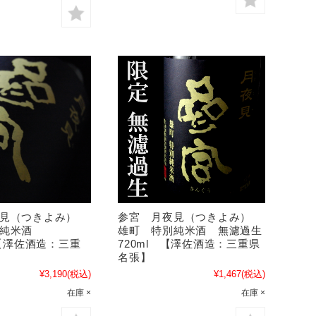
夜見（つきよみ）
参宮 月夜見（つきよみ）
別純米酒
雄町 特別純米酒 無濾過生
 【澤佐酒造：三重
720ml 【澤佐酒造：三重県
名張】
¥3,190
(税込)
¥1,467
(税込)
在庫 ×
在庫 ×