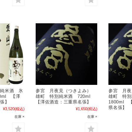
別純米酒 氷
参宮 月夜見（つきよみ）
参宮 月
0ml 【澤
雄町 特別純米酒 720ml
雄町 特
名張】
【澤佐酒造：三重県名張】
1800ml
県名張】
¥3,520
(税込)
¥1,650
(税込)
在庫 ×
在庫 ×