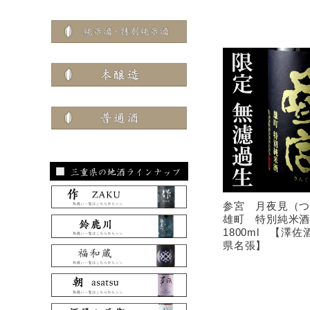
参宮 月夜見（
雄町 特別純米
1800ml 【澤
県名張】