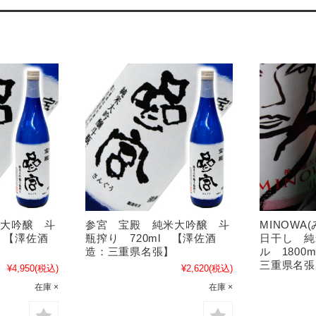
米大吟醸 斗
参宮 宝殿 純米大吟醸 斗
MINOWA
l 【澤佐酒
瓶搾り 720ml 【澤佐酒
日干し 純
】
造：三重県名張】
ル 1800
三重県名
¥4,950
(税込)
¥2,620
(税込)
在庫 ×
在庫 ×