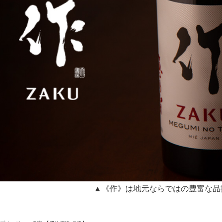
▲《作》は地元ならではの豊富な品