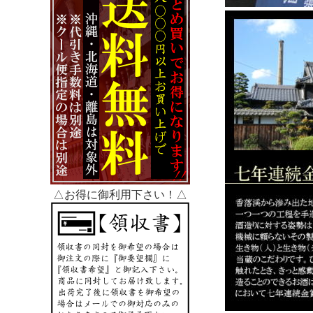
△お得に御利用下さい！△