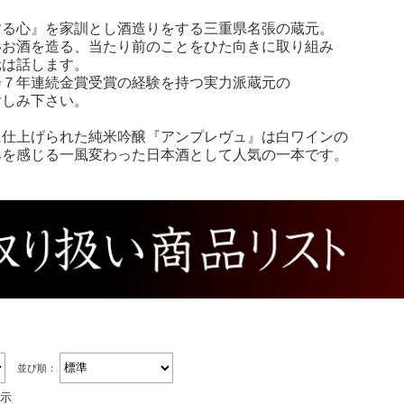
る心』を家訓とし酒造りをする三重県名張の蔵元。
お酒を造る、当たり前のことをひた向きに取り組み
は話します。
７年連続金賞受賞の経験を持つ実力派蔵元の
しみ下さい。
仕上げられた純米吟醸『アンプレヴュ』は白ワインの
を感じる一風変わった日本酒として人気の一本です。
並び順：
表示