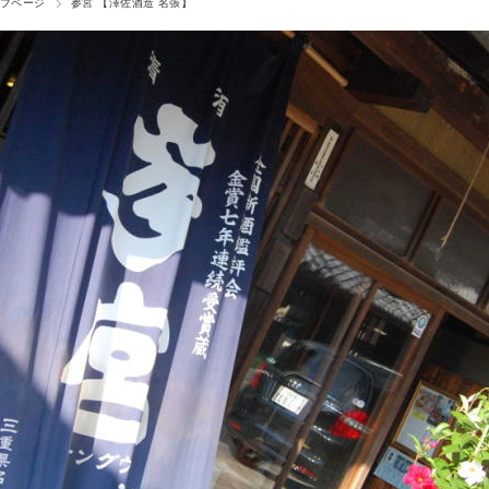
プページ
参宮 【澤佐酒造 名張】