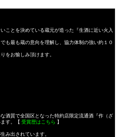
ないことを決めている蔵元が造った『生酒に近い火入
中でも最も蔵の意向を理解し、協力体制の強い約１０
たりをお愉しみ頂けます。
ルな酒質で全国区となった特約店限定流通酒『作（ざ
います。【
受賞歴はこちら
】
が生み出されています。