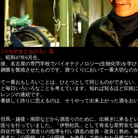
（うちやまともひろ） 氏
。昭和47年6月生。
後、名古屋の専門学校でバイオテクノロジー(生物化学)を学
に麹菌を繁殖させたものです。酒つくりにおいて一番大切なの
いて一番おもしろいことは、ひとつとして同じものができない
うと毎日いろいろなことを考えています。知れば知るほど伝統
ャレンジの連続です。
一番嬉しく誇りに思えるのは、そうやって出来上がった酒をお
て但馬・越後・南部などから酒造りのために、出稼ぎに来ると
酒造りを行っていました。「伊勢杜氏」として有名な星野友七
秋田佐竹藩にて酒造りの指導を行い酒造の改善・改良に努め、
有名な「山田錦」は「山田穂」を改良して作られた品種ですが