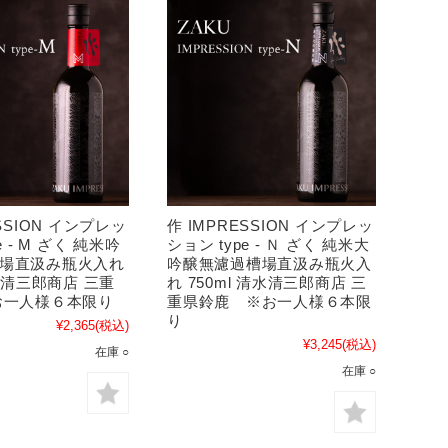
ESSION インプレッ
作 IMPRESSION インプレッ
e - M ざく 純米吟
ション type - Ｎ ざく 純米大
場直汲み瓶火入れ
吟醸無濾過槽場直汲み瓶火入
清水清三郎商店 三重
れ 750ml 清水清三郎商店 三
お一人様６本限り
重県鈴鹿 ※お一人様６本限
り
¥2,365
(税込)
¥3,245
(税込)
在庫 ○
在庫 ○