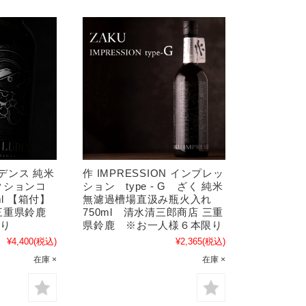
ーデンス 純米
作 IMPRESSION インプレッ
クションコ
ション type - G ざく 純米
ml 【箱付】
無濾過槽場直汲み瓶火入れ
三重県鈴鹿
750ml 清水清三郎商店 三重
限り
県鈴鹿 ※お一人様６本限り
¥4,400
(税込)
¥2,365
(税込)
在庫 ×
在庫 ×