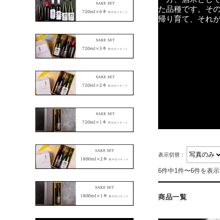
た品種です。そ
帰り育て、それ
表示切替：
6件中1件〜6件を表示
商品一覧