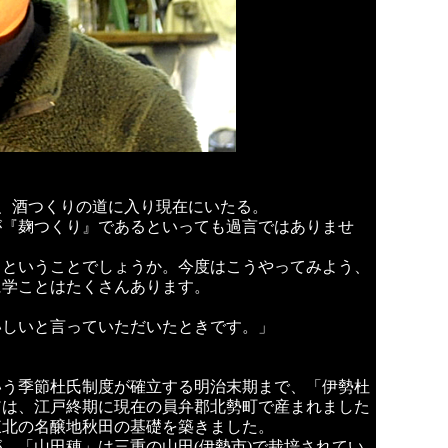
び、酒つくりの道に入り現在にいたる。
が『麹つくり』であるといっても過言ではありませ
、ということでしょうか。今度はこうやってみよう、
に学ことはたくさんあります。
いしいと言っていただいたときです。」
いう季節杜氏制度が確立する明治末期まで、「伊勢杜
翁は、江戸終期に現在の員弁郡北勢町で産まれました
東北の名醸地秋田の基礎を築きました。
、「山田穂」は三重の山田(伊勢市)で栽培されてい