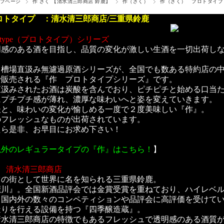
プページ
作 ざく 【清水清三郎商店 鈴鹿】
作（ざく）
作（ざく） プロトタイプ
ロトタイプ ：清水清三郎商店/三重県鈴鹿
ototype（プロトタイプ）シリーズ
明感のある酒を目指し、品質の変化が激しい生酒を一切出荷し
る槽場直汲み無濾過原酒シリーズが、全国でも数ある特約店の
で販売される『作 プロトタイプシリーズ』です。
直汲みされたお酒は炭酸を含んでおり、ピチピチと始める口当
にプチプチ感が薄れ、濃厚な味わいへと姿を変えていきます。
後と、味わいの変化が愉しめる一度で２度美味しい『作』。
のフレッシュなものが出荷されています。
たら是非、お早目にお求め下さい！
以外のレギュラータイプの『作』はこちら！
】
 清水清三郎商店
ツの街として世界に名を知られる三重県鈴鹿。
鹿川』。全国新酒品評会では金賞受賞を重ねており、ハイレベ
て国内外の数々のコンペティションや品評会に高評価を受けて
造りを行える設備を持つ『四季醸造蔵』。
清水清三郎商店の特徴でもあるフレッシュで透明感のある酒質