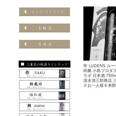
作 LUDENS ル
吟醸 小島プロダ
ラボ 日本酒 750
清水清三郎商店 
※お一人様６本