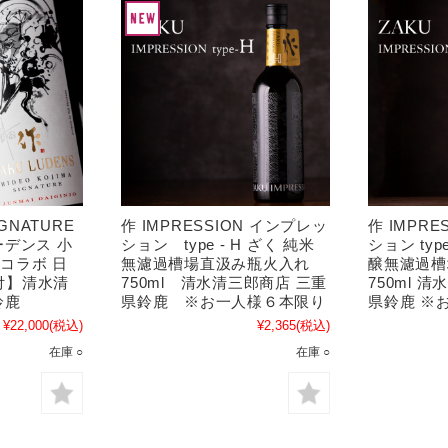
IGNATURE
作 IMPRESSION インプレッ
作 IMPR
ーデンス 小
ション type - H ざく 純米
ション typ
コラボ 日
無濾過槽場直汲み瓶火入れ
醸無濾過槽
箱付】清水清
750ml 清水清三郎商店 三重
750ml 
鈴鹿
県鈴鹿 ※お一人様６本限り
県鈴鹿 ※
¥22,000
(税込)
¥2,365
(税込)
在庫 ○
在庫 ○