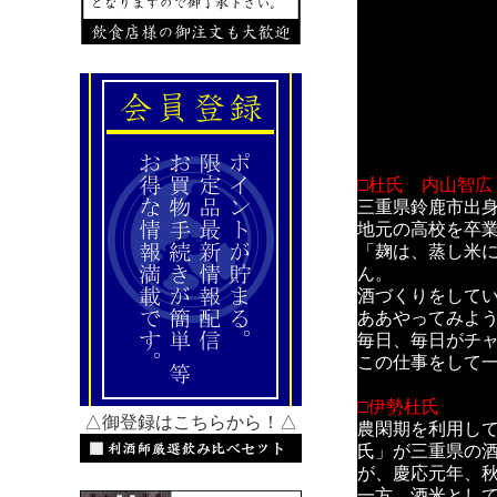
□杜氏 内山智広
三重県鈴鹿市出身
地元の高校を卒業
「麹は、蒸し米
ん。
酒づくりをして
ああやってみよ
毎日、毎日がチ
この仕事をして
□伊勢杜氏
△御登録はこちらから！△
農閑期を利用し
氏」が三重県の
が、慶応元年、
一方、酒米として