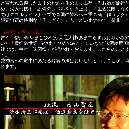
』と言われる搾ったままのお酒を生のまま出荷するお酒が流行
決め、火入れ技術・設備のレベルを引き上げ、『生酒に限りな
らではのフルラインナップで全国の皆様へ三重の酒『作（ザク
え限定出荷の特別な『作（ざく）』もございますので、是非、
まさけすずかのくに）
古く、倭姫命(やまとひめ)が天照大神(あまてらすおおみかみ
いた「倭姫命世記」(やまとひめのみことせいき)に味酒鈴鹿国
神社では、毎年「味酒祭」が行われております。これらのこと
ます。
伊勢神宮への道中にあたる鈴鹿の酒はおいしいということが、
られます。