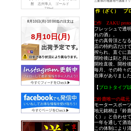
三重県の地酒専門酒屋トッ
作（ざく） プ
□作 ZAKU pr
フレッシュで透
れの酒』。
その真骨頂とな
店の特約店だけ
搾られ、直ぐに
開栓後は刻と共
開栓直後、開栓
毎月、その時々
在庫がありまし
【
プロトタイプ
□鈴鹿唯一の蔵元
モータースポー
地元銘柄は『鈴
く）』と合わせ
一年を通して酒
この体制により