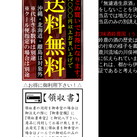
『無濾過生原酒
をしないことを
当店では地元な
当店のみの別誂
□味酒鈴鹿国（う
鈴鹿の酒の歴史は
の行幸の様子を書
鹿川流域の川俣
に伝えられてい
これは、都から
証であると考え
△お得に御利用下さい！△