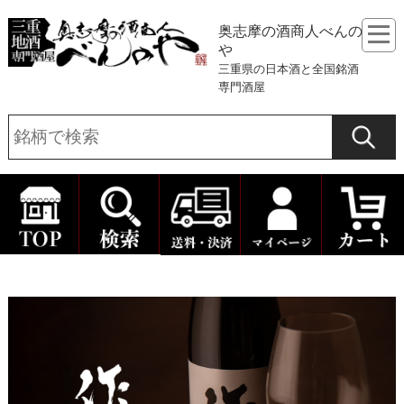
奥志摩の酒商人べんの
や
三重県の日本酒と全国銘酒
専門酒屋