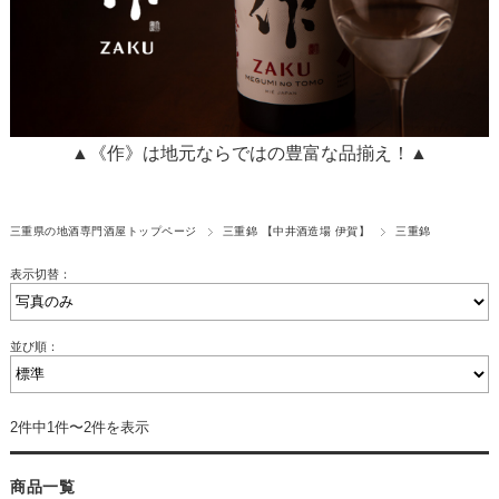
▲《作》は地元ならではの豊富な品揃え！▲
三重県の地酒専門酒屋トップページ
三重錦 【中井酒造場 伊賀】
三重錦
表示切替：
並び順：
2件中1件〜2件を表示
商品一覧