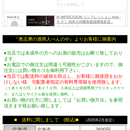
『奥志摩の酒商人べんのや』よりお客様に御案内
●当店では未成年の方へのお酒の販売はお断り致しており
ます。
●お電話での御注文は間違う可能性がございますので、御
注文には買い物カゴを御利用下さい。
●当店では配送時の破損を防止し、お客様に御迷惑をおか
けしない様、宅配業者指定の有料専用箱
を使用致します。
（１本１８０円、２本２７０円、３本以上は清酒専用プラスチックケー
ス、またはリサイクル箱を使用し無料。
）
●お買い物の仕方に関しましては『お買い物方法』を参照
頂きます様お願い致します。
■ 送料に関しまして (税込)■
（2025年2月改定）
北海道
北海道
2600円