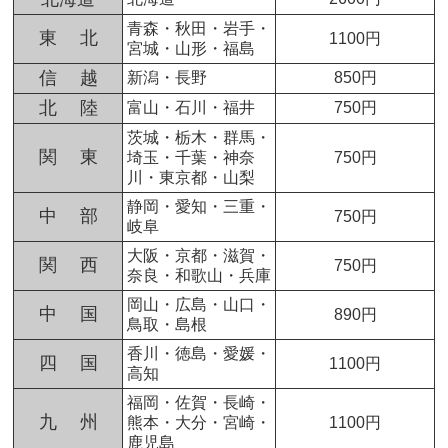
青森・秋田・岩手・
東 北
1100円
宮城・山形・福島
信 越
新潟・長野
850円
北 陸
富山・石川・福井
750円
茨城・栃木・群馬・
関 東
埼玉・千葉・神奈
750円
川・東京都・山梨
静岡・愛知・三重・
中 部
750円
岐阜
大阪・京都・滋賀・
関 西
750円
奈良・和歌山・兵庫
岡山・広島・山口・
中 国
890円
鳥取・島根
香川・徳島・愛媛・
四 国
1100円
高知
福岡・佐賀・長崎・
九 州
熊本・大分・宮崎・
1100円
鹿児島