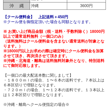
沖 縄
沖縄
3600円
【クール便料金】
上記送料＋450円
※クール便を御指定頂いた場合も同額となります。
※ お買い上げ商品金額（税・送料・手数料除く）18000円
以上で通常送料無料（一個口のみ）
（送料無料はクール便料金を含まない通常送料が対象とな
ります。）
※18000円以上お求めの際は確定時にクール便料金を加算
させて頂き、再決済させて頂きます。
※沖縄・北海道・離島は送料無料対象外となり、特別送料
にて御対応致します。
【一個口の最大配送本数に関しまして】
・１８００ｍｌの場合、１〜６本の送料です。７本以上は
６本区切りで増額となります。
・７２０ｍｌの場合、１〜１２本の送料です。１３本以上
は１２本区切りで増額となります。
※沖縄・離島へクール便指定の場合※