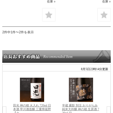
在庫 ○
在庫 ○
2件中1件〜2件を表示