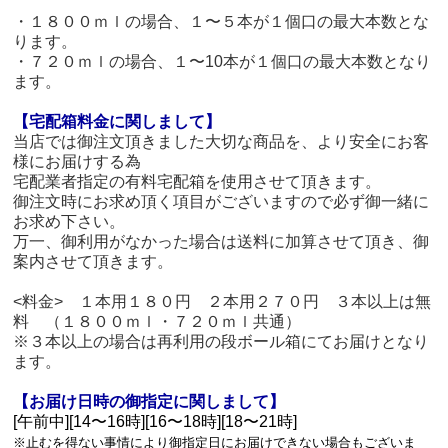
・１８００ｍｌの場合、１〜５本が１個口の最大本数とな
ります。
・７２０ｍｌの場合、１〜10本が１個口の最大本数となり
ます。
【宅配箱料金に関しまして】
当店では御注文頂きました大切な商品を、より安全にお客
様にお届けする為
宅配業者指定の有料宅配箱を使用させて頂きます。
御注文時にお求め頂く項目がございますので必ず御一緒に
お求め下さい。
万一、御利用がなかった場合は送料に加算させて頂き、御
案内させて頂きます。
<料金> １本用１８０円 ２本用２７０円 ３本以上は無
料 （１８００ｍｌ・７２０ｍｌ共通）
※３本以上の場合は再利用の段ボール箱にてお届けとなり
ます。
【お届け日時の御指定に関しまして】
[午前中][14〜16時][16〜18時][18〜21時]
※止むを得ない事情により御指定日にお届けできない場合もございま