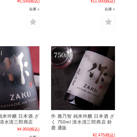
¥5,500
(税込)
¥11,000
(税込)
在庫 ○
在庫 ○
純米吟醸 日本酒 ざ
作 雅乃智 純米吟醸 日本酒 ざ
ml 清水清三郎商店
く 750ml 清水清三郎商店 鈴
鹿 通販
¥4,950
(税込)
¥2,475
(税込)