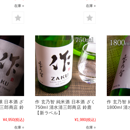
在庫 ○
在庫 ○
醸 日本酒 ざ
作 玄乃智 純米酒 日本酒 ざく
作 玄乃智 
水清三郎商店 鈴
750ml 清水清三郎商店 鈴鹿
1800ml
【新ラベル】
¥4,950
(税込)
¥1,980
(税込)
在庫 ○
在庫 ○