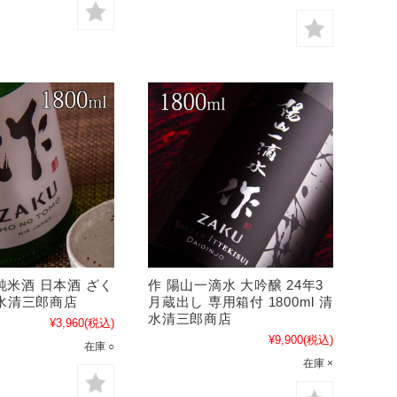
純米酒 日本酒 ざく
作 陽山一滴水 大吟醸 24年3
 清水清三郎商店
月蔵出し 専用箱付 1800ml 清
水清三郎商店
¥3,960
(税込)
¥9,900
(税込)
在庫 ○
在庫 ×