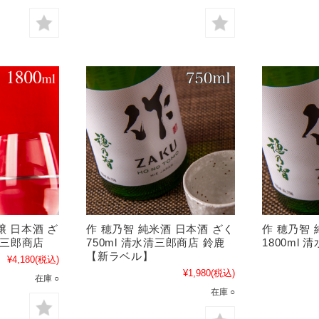
醸 日本酒 ざ
作 穂乃智 純米酒 日本酒 ざく
作 穂乃智 
水清三郎商店
750ml 清水清三郎商店 鈴鹿
1800ml
【新ラベル】
¥4,180
(税込)
¥1,980
(税込)
在庫 ○
在庫 ○