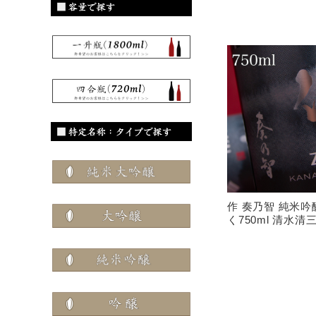
作 奏乃智 純米吟
く750ml 清水清