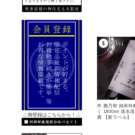
作 雅乃智 純米吟
く 1800ml 清
△御登録はこちらから！△
鹿 【新ラベル】