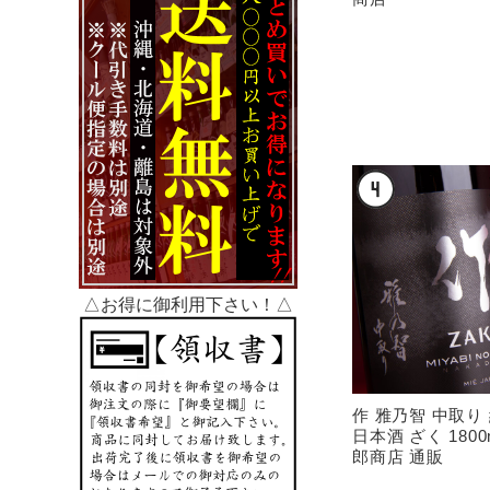
△お得に御利用下さい！△
作 雅乃智 中取り
日本酒 ざく 180
郎商店 通販