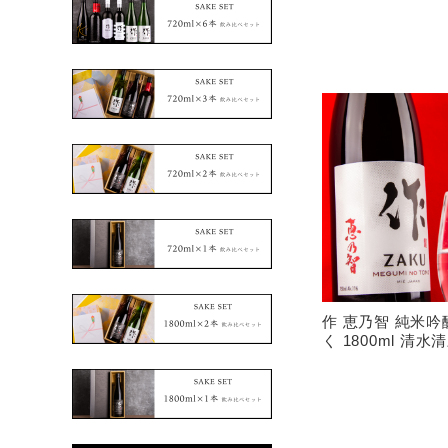
作 恵乃智 純米吟
く 1800ml 清