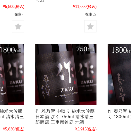
¥5,500
(税込)
¥11,000
(税込)
在庫 ○
在庫 △
 純米大吟醸
作 雅乃智 中取り 純米大吟醸
作 奏乃智 
0ml 清水清三
日本酒 ざく 750ml 清水清三
く 1800
郎商店 三重県鈴鹿 地酒
¥5,830
(税込)
¥2,915
(税込)