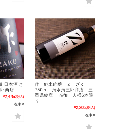
醸 日本酒 ざ
作 純米吟醸 Ｚ ざく
三郎商店
750ml 清水清三郎商店 三
重県鈴鹿 ※御一人様6本限
¥2,475
(税込)
り
在庫 ×
¥2,200
(税込)
在庫 ×