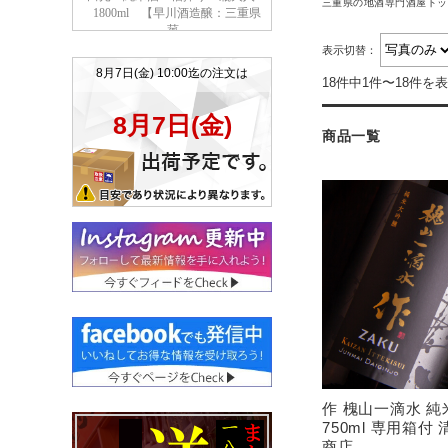
三重県の地酒専門酒屋トッ
表示切替：
18件中1件〜18件を
商品一覧
作 槐山一滴水 
750ml 専用箱付
商店