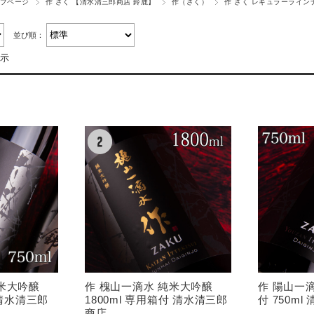
プページ
作 ざく 【清水清三郎商店 鈴鹿】
作（ざく）
作 ざく レギュラーライン
並び順：
表示
純米大吟醸
作 槐山一滴水 純米大吟醸
作 陽山一
 清水清三郎
1800ml 専用箱付 清水清三郎
付 750m
商店