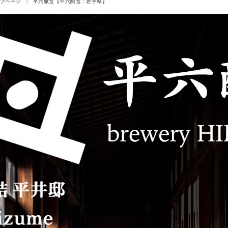
プページ
平六醸造【平六醸造：岩手県】