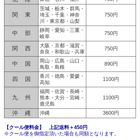
茨城・栃木・群馬・
関 東
埼玉・千葉・神奈
750円
川・東京都・山梨
静岡・愛知・三重・
中 部
750円
岐阜
大阪・京都・滋賀・
関 西
750円
奈良・和歌山・兵庫
岡山・広島・山口・
中 国
890円
鳥取・島根
香川・徳島・愛媛・
四 国
1100円
高知
福岡・佐賀・長崎・
九 州
熊本・大分・宮崎・
1100円
鹿児島
沖 縄
沖縄
3600円
【クール便料金】
上記送料＋450円
※クール便を御指定頂いた場合も同額となります。