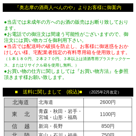
『奥志摩の酒商人べんのや』よりお客様に御案内
●当店では未成年の方へのお酒の販売はお断り致しており
ます。
●お電話での御注文は間違う可能性がございますので、御
注文には買い物カゴを御利用下さい。
●当店では配送時の破損を防止し、お客様に御迷惑をおか
けしない様、宅配業者指定の有料専用箱
を使用致します。
（１本１８０円、２本２７０円、３本以上は清酒専用プラスチックケー
ス、またはリサイクル箱を使用し無料。
）
●お買い物の仕方に関しましては『お買い物方法』を参照
頂きます様お願い致します。
■ 送料に関しまして (税込)■
（2025年2月改定）
北海道
北海道
2600円
青森・秋田・岩手・
東 北
1100円
宮城・山形・福島
信 越
新潟・長野
850円
北 陸
富山・石川・福井
750円