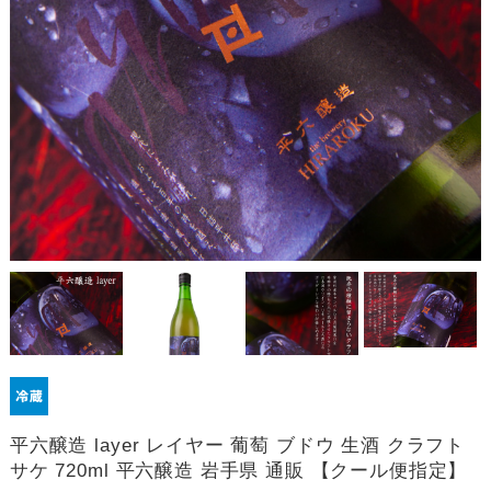
平六醸造 layer レイヤー 葡萄 ブドウ 生酒 クラフト
サケ 720ml 平六醸造 岩手県 通販 【クール便指定】