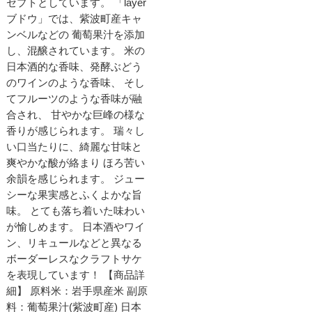
セプトとしています。 「layer
ブドウ」では、紫波町産キャ
ンベルなどの 葡萄果汁を添加
し、混醸されています。 米の
日本酒的な香味、発酵ぶどう
のワインのような香味、 そし
てフルーツのような香味が融
合され、 甘やかな巨峰の様な
香りが感じられます。 瑞々し
い口当たりに、綺麗な甘味と
爽やかな酸が絡まり ほろ苦い
余韻を感じられます。 ジュー
シーな果実感とふくよかな旨
味。 とても落ち着いた味わい
が愉しめます。 日本酒やワイ
ン、リキュールなどと異なる
ボーダーレスなクラフトサケ
を表現しています！ 【商品詳
細】 原料米：岩手県産米 副原
料：葡萄果汁(紫波町産) 日本