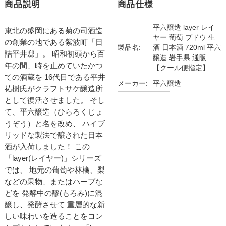
商品説明
商品仕様
平六醸造 layer レイ
東北の盛岡にある菊の司酒造
ヤー 葡萄 ブドウ 生
の創業の地である紫波町「日
製品名:
酒 日本酒 720ml 平六
詰平井邸」。 昭和初頭から百
醸造 岩手県 通販
年の間、時を止めていたかつ
【クール便指定】
ての酒蔵を 16代目である平井
メーカー:
平六醸造
祐樹氏がクラフトサケ醸造所
として復活させました。 そし
て、平六醸造（ひらろくじょ
うぞう）と名を改め、 ハイブ
リッドな製法で醸された日本
酒が入荷しました！ この
「layer(レイヤー)」シリーズ
では、 地元の葡萄や林檎、梨
などの果物、またはハーブな
どを 発酵中の醪(もろみ)に混
醸し、発酵させて 重層的な新
しい味わいを造ることをコン