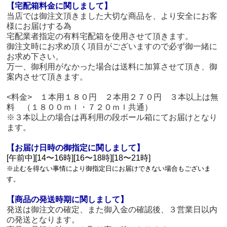
【宅配箱料金に関しまして】
当店では御注文頂きました大切な商品を、より安全にお客
様にお届けする為
宅配業者指定の有料宅配箱を使用させて頂きます。
御注文時にお求め頂く項目がございますので必ず御一緒に
お求め下さい。
万一、御利用がなかった場合は送料に加算させて頂き、御
案内させて頂きます。
<料金> １本用１８０円 ２本用２７０円 ３本以上は無
料 （１８００ｍｌ・７２０ｍｌ共通）
※３本以上の場合は再利用の段ボール箱にてお届けとなり
ます。
【お届け日時の御指定に関しまして】
[午前中][14〜16時][16〜18時][18〜21時]
※止むを得ない事情により御指定日にお届けできない場合もございま
す。
【商品の発送時期に関しまして】
発送は御注文の確定、また御入金の確認後、３営業日以内
の発送となります。