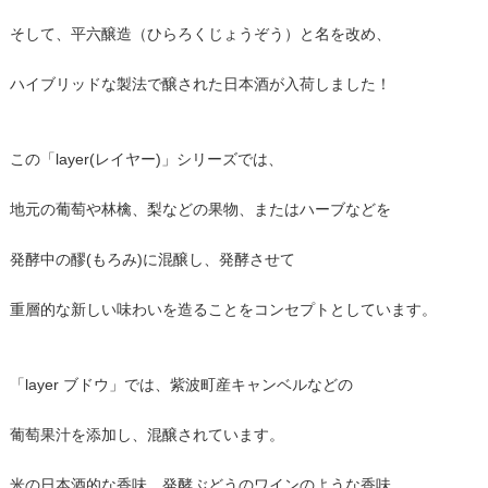
そして、平六醸造（ひらろくじょうぞう）と名を改め、
ハイブリッドな製法で醸された日本酒が入荷しました！
この「layer(レイヤー)」シリーズでは、
地元の葡萄や林檎、梨などの果物、またはハーブなどを
発酵中の醪(もろみ)に混醸し、発酵させて
重層的な新しい味わいを造ることをコンセプトとしています。
「layer ブドウ」では、紫波町産キャンベルなどの
葡萄果汁を添加し、混醸されています。
米の日本酒的な香味、発酵ぶどうのワインのような香味、