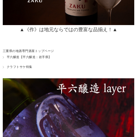
▲《作》は地元ならではの豊富な品揃え！▲
三重県の地酒専門酒屋トップページ
平六醸造【平六醸造：岩手県】
クラフトサケ特集