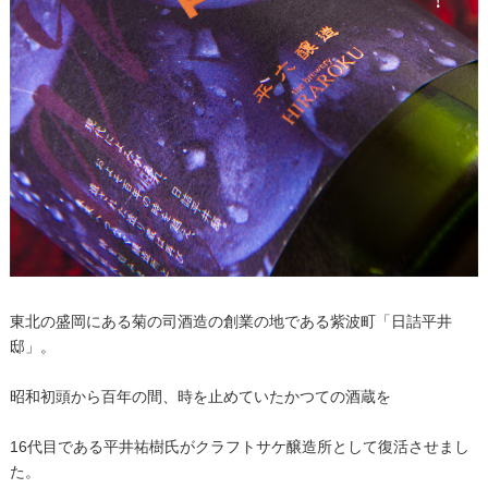
東北の盛岡にある菊の司酒造の創業の地である紫波町「日詰平井
邸」。
昭和初頭から百年の間、時を止めていたかつての酒蔵を
16代目である平井祐樹氏がクラフトサケ醸造所として復活させまし
た。