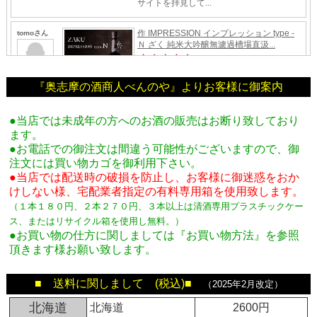
『奥志摩の酒商人べんのや』よりお客様に御案内
●当店では未成年の方へのお酒の販売はお断り致しており
ます。
●お電話での御注文は間違う可能性がございますので、御
注文には買い物カゴを御利用下さい。
●当店では配送時の破損を防止し、お客様に御迷惑をおか
けしない様、宅配業者指定の有料専用箱
を使用致します。
（１本１８０円、２本２７０円、３本以上は清酒専用プラスチックケー
ス、またはリサイクル箱を使用し無料。
）
●お買い物の仕方に関しましては『お買い物方法』を参照
頂きます様お願い致します。
■ 送料に関しまして (税込)■
（2025年2月改定）
北海道
北海道
2600円