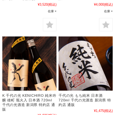
¥3,520
(税込)
¥4,000
(税込)
在庫 ×
在庫 ×
K 千代の光 KENICHIRO 純米吟
千代の光 もち純米 日本酒
醸 雄町 瓶火入 日本酒 720ml
720ml 千代の光酒造 新潟県 特
千代の光酒造 新潟県 特約店 通
約店 通販
販
¥1,475
(税込)