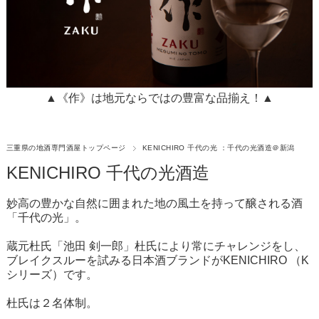
▲《作》は地元ならではの豊富な品揃え！▲
三重県の地酒専門酒屋トップページ
KENICHIRO 千代の光 ：千代の光酒造＠新潟
KENICHIRO 千代の光酒造
妙高の豊かな自然に囲まれた地の風土を持って醸される酒
「
千代の光
」。
蔵元杜氏「
池田 剣一郎
」杜氏により常にチャレンジをし、
ブレイクスルーを試みる日本酒ブランドが
KENICHIRO （K
シリーズ）
です。
杜氏は２名体制。