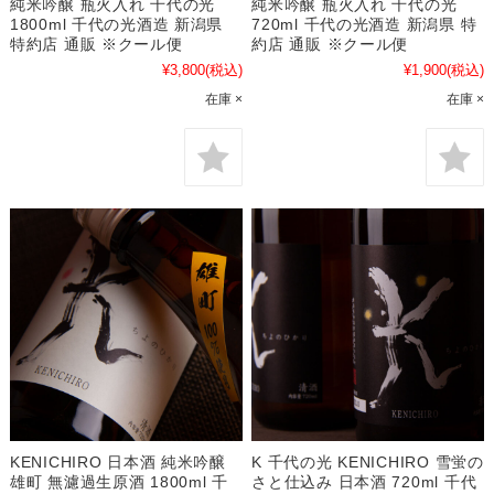
純米吟醸 瓶火入れ 千代の光
純米吟醸 瓶火入れ 千代の光
1800ml 千代の光酒造 新潟県
720ml 千代の光酒造 新潟県 特
特約店 通販 ※クール便
約店 通販 ※クール便
¥3,800
(税込)
¥1,900
(税込)
在庫 ×
在庫 ×
KENICHIRO 日本酒 純米吟醸
K 千代の光 KENICHIRO 雪蛍の
雄町 無濾過生原酒 1800ml 千
さと仕込み 日本酒 720ml 千代