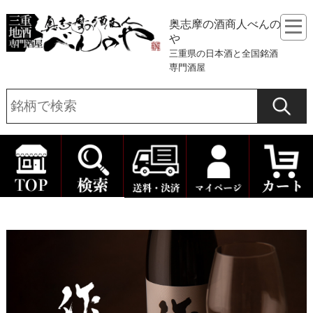
奥志摩の酒商人べんの
や
三重県の日本酒と全国銘酒
専門酒屋