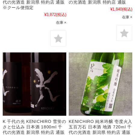
代の光酒造 新潟県 特約店 通販
の光酒造 新潟県 特約店 通販
※クール便指定
¥1,840
(税込)
¥3,872
(税込)
在庫 ×
在庫 ×
K 千代の光 KENICHIRO 雪蛍の
KENICHIRO 純米吟醸 壱度火入
さと仕込み 日本酒 1800ml 千
五百万石 日本酒 地酒 720ml 千
代の光酒造 新潟県 特約店 通販
代の光酒造 新潟県 特約店 通販