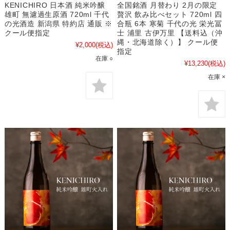
KENICHIRO 日本酒 純米吟醸
全国銘酒 月替わり 2月の限定
雄町 無濾過生原酒 720ml 千代
贅沢 飲み比べセット 720ml 四
の光酒造 新潟県 特約店 通販 ※
合瓶 6本 寒菊 千代の光 栄光冨
クール便指定
士 浦里 古伊万里 【送料込（沖
縄・北海道除く）】 クール便
¥2,000
(税込)
指定
在庫 ○
¥13,230
(税込)
在庫 ×