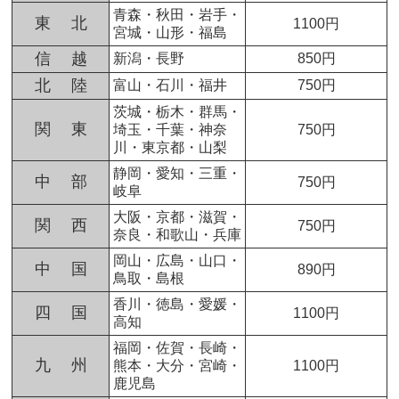
青森・秋田・岩手・
東 北
1100円
宮城・山形・福島
信 越
新潟・長野
850円
北 陸
富山・石川・福井
750円
茨城・栃木・群馬・
関 東
埼玉・千葉・神奈
750円
川・東京都・山梨
静岡・愛知・三重・
中 部
750円
岐阜
大阪・京都・滋賀・
関 西
750円
奈良・和歌山・兵庫
岡山・広島・山口・
中 国
890円
鳥取・島根
香川・徳島・愛媛・
四 国
1100円
高知
福岡・佐賀・長崎・
九 州
熊本・大分・宮崎・
1100円
鹿児島