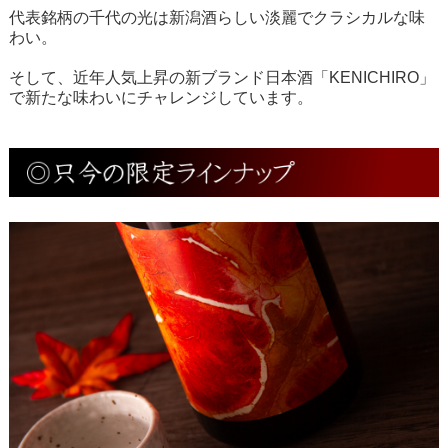
代表銘柄の
千代の光
は新潟酒らしい淡麗でクラシカルな味
わい。
そして、近年人気上昇の新ブランド
日本酒
「
KENICHIRO
」
で新たな味わいにチャレンジしています。