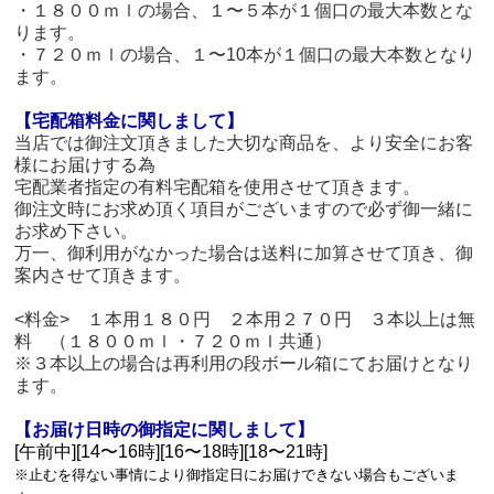
・１８００ｍｌの場合、１〜５本が１個口の最大本数とな
ります。
・７２０ｍｌの場合、１〜10本が１個口の最大本数となり
ます。
【宅配箱料金に関しまして】
当店では御注文頂きました大切な商品を、より安全にお客
様にお届けする為
宅配業者指定の有料宅配箱を使用させて頂きます。
御注文時にお求め頂く項目がございますので必ず御一緒に
お求め下さい。
万一、御利用がなかった場合は送料に加算させて頂き、御
案内させて頂きます。
<料金> １本用１８０円 ２本用２７０円 ３本以上は無
料 （１８００ｍｌ・７２０ｍｌ共通）
※３本以上の場合は再利用の段ボール箱にてお届けとなり
ます。
【お届け日時の御指定に関しまして】
[午前中][14〜16時][16〜18時][18〜21時]
※止むを得ない事情により御指定日にお届けできない場合もございま