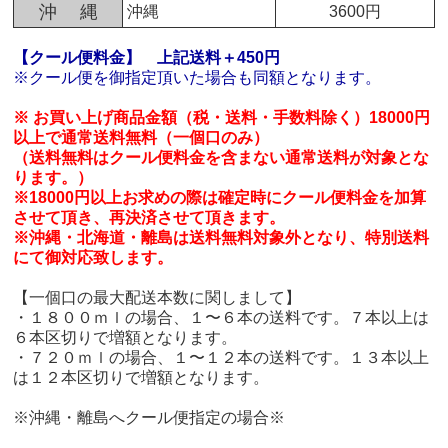
沖 縄
沖縄
3600円
【クール便料金】
上記送料＋450円
※クール便を御指定頂いた場合も同額となります。
※ お買い上げ商品金額（税・送料・手数料除く）18000円
以上で通常送料無料（一個口のみ）
（送料無料はクール便料金を含まない通常送料が対象とな
ります。）
※18000円以上お求めの際は確定時にクール便料金を加算
させて頂き、再決済させて頂きます。
※沖縄・北海道・離島は送料無料対象外となり、特別送料
にて御対応致します。
【一個口の最大配送本数に関しまして】
・１８００ｍｌの場合、１〜６本の送料です。７本以上は
６本区切りで増額となります。
・７２０ｍｌの場合、１〜１２本の送料です。１３本以上
は１２本区切りで増額となります。
※沖縄・離島へクール便指定の場合※