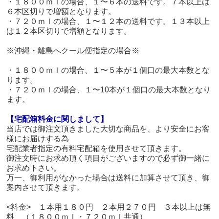
・１８００ｍｌの場合、１〜６本の送料です。７本以上は
６本区切りで増額となります。
・７２０ｍｌの場合、１〜１２本の送料です。１３本以上
は１２本区切りで増額となります。
※沖縄・離島へクール便指定の場合※
・１８００ｍｌの場合、１〜５本が１個口の最大本数とな
ります。
・７２０ｍｌの場合、１〜10本が１個口の最大本数となり
ます。
【宅配箱料金に関しまして】
当店では御注文頂きました大切な商品を、より安全にお客
様にお届けする為
宅配業者指定の有料宅配箱を使用させて頂きます。
御注文時にお求め頂く項目がございますので必ず御一緒に
お求め下さい。
万一、御利用がなかった場合は送料に加算させて頂き、御
案内させて頂きます。
<料金> １本用１８０円 ２本用２７０円 ３本以上は無
料 （１８００ｍｌ・７２０ｍｌ共通）