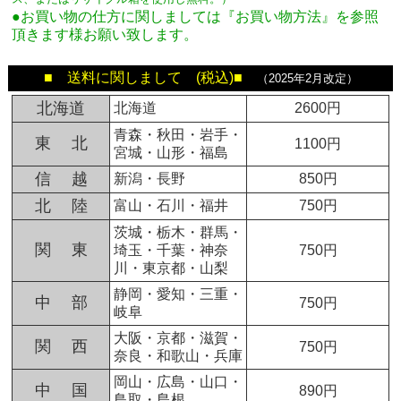
●お買い物の仕方に関しましては『お買い物方法』を参照
頂きます様お願い致します。
■ 送料に関しまして (税込)■
（2025年2月改定）
北海道
北海道
2600円
青森・秋田・岩手・
東 北
1100円
宮城・山形・福島
信 越
新潟・長野
850円
北 陸
富山・石川・福井
750円
茨城・栃木・群馬・
関 東
埼玉・千葉・神奈
750円
川・東京都・山梨
静岡・愛知・三重・
中 部
750円
岐阜
大阪・京都・滋賀・
関 西
750円
奈良・和歌山・兵庫
岡山・広島・山口・
中 国
890円
鳥取・島根