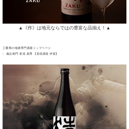
▲《作》は地元ならではの豊富な品揃え！▲
三重県の地酒専門酒屋トップページ
義左衛門 若戎 真秀 【若戎酒造 伊賀】