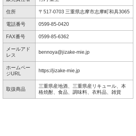
住所
〒517-0703 三重県志摩市志摩町和具3065
電話番号
0599-85-0420
FAX番号
0599-85-6362
メールアド
bennoya@jizake-mie.jp
レス
ホームペー
https://jizake-mie.jp
ジURL
三重県産地酒、三重県産リキュール、本
取扱商品
格焼酎、食品、調味料、衣料品、雑貨