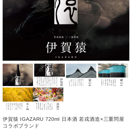
伊賀猿 IGAZARU 720ml 日本酒 若戎酒造×三重問屋
コラボブランド