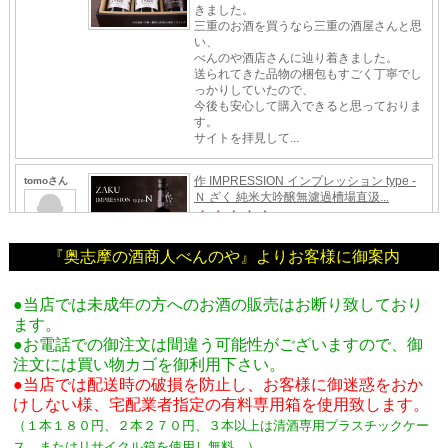
『奥志摩の酒商人べんのや』よりお客様に御案内
●当店では未成年の方へのお酒の販売はお断り致しており
ます。
●お電話での御注文は間違う可能性がございますので、御
注文には買い物カゴを御利用下さい。
●当店では配送時の破損を防止し、お客様に御迷惑をおか
けしない様、宅配業者指定の有料専用箱
を使用致します。
（１本１８０円、２本２７０円、３本以上は清酒専用プラスチックケー
ス、またはリサイクル箱を使用し無料。
）