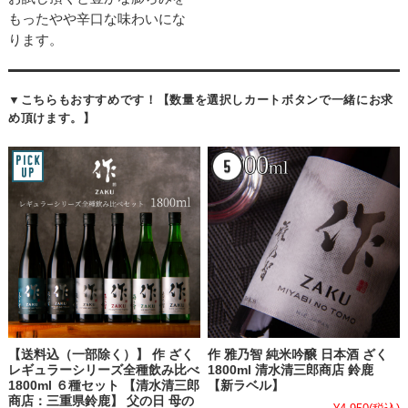
もったやや辛口な味わいにな
ります。
▼こちらもおすすめです！【数量を選択しカートボタンで一緒にお求
め頂けます。】
【送料込（一部除く）】 作 ざく
作 雅乃智 純米吟醸 日本酒 ざく
レギュラーシリーズ全種飲み比べ
1800ml 清水清三郎商店 鈴鹿
1800ml ６種セット 【清水清三郎
【新ラベル】
商店：三重県鈴鹿】 父の日 母の