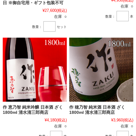
¥4,950
(税込)
日 ※御自宅用・ギフト包装不可
在庫 ○
¥27,600
(税込)
在庫 ○
数量：
本
数量：
セット
作 恵乃智 純米吟醸 日本酒 ざく
作 穂乃智 純米酒 日本酒 ざく
1800ml 清水清三郎商店
1800ml 清水清三郎商店
¥4,180
(税込)
¥3,960
(税込)
在庫 ○
在庫 ○