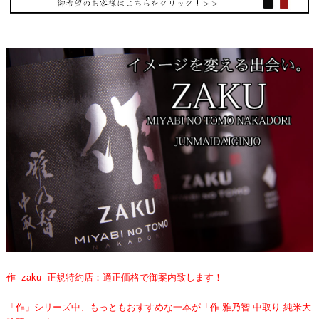
作 -zaku- 正規特約店：適正価格で御案内致します！
「
作
」シリーズ中、もっともおすすめな一本が「
作 雅乃智 中取り 純米大