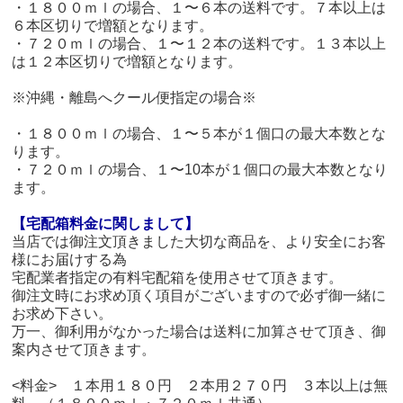
・１８００ｍｌの場合、１〜６本の送料です。７本以上は
６本区切りで増額となります。
・７２０ｍｌの場合、１〜１２本の送料です。１３本以上
は１２本区切りで増額となります。
※沖縄・離島へクール便指定の場合※
・１８００ｍｌの場合、１〜５本が１個口の最大本数とな
ります。
・７２０ｍｌの場合、１〜10本が１個口の最大本数となり
ます。
【宅配箱料金に関しまして】
当店では御注文頂きました大切な商品を、より安全にお客
様にお届けする為
宅配業者指定の有料宅配箱を使用させて頂きます。
御注文時にお求め頂く項目がございますので必ず御一緒に
お求め下さい。
万一、御利用がなかった場合は送料に加算させて頂き、御
案内させて頂きます。
<料金> １本用１８０円 ２本用２７０円 ３本以上は無