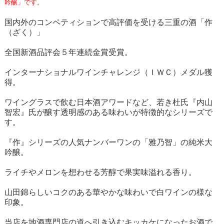
吟醸
」です。
国内外のコンペティションで高評価を受ける三重の酒「作
（ざく）」
全国新酒品評会５年連続金賞受賞。
インターナショナルワインチャレンジ（ＩＷＣ）メダル獲
得。
ワイングラスで飲む日本酒アワードなど、若き杜氏『内山
智宏』氏が醸す透明感のある味わいが特徴的なシリーズで
す。
『作』シリーズの人気ナンバーワンの「雅乃智」の純米大
吟醸。
ライチやメロンを想わせる芳醇で果実味溢れる香り。
山田錦らしいコクのある華やかな味わいで白ワインの様な
印象。
当店を地酒専門店の道へ引き込むキッカケになったお酒で