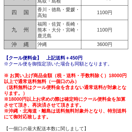
鳥取・島根
香川・徳島・愛媛・
四 国
1100円
高知
福岡・佐賀・長崎・
九 州
熊本・大分・宮崎・
1100円
鹿児島
沖 縄
沖縄
3600円
【クール便料金】
上記送料＋450円
※クール便を御指定頂いた場合も同額となります。
※ お買い上げ商品金額（税・送料・手数料除く）18000円
以上で通常送料無料（一個口のみ）
（送料無料はクール便料金を含まない通常送料が対象とな
ります。）
※18000円以上お求めの際は確定時にクール便料金を加算
させて頂き、再決済させて頂きます。
※沖縄・北海道・離島は送料無料対象外となり、特別送料
にて御対応致します。
【一個口の最大配送本数に関しまして】