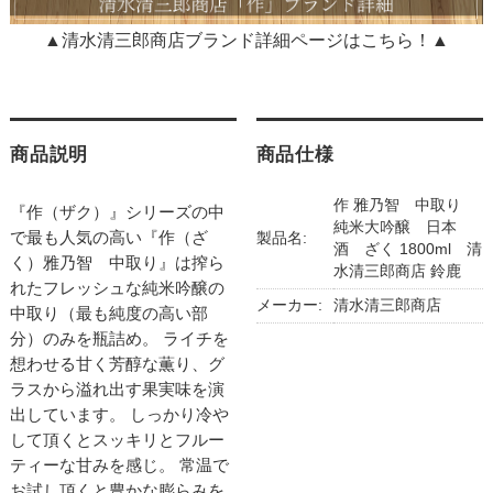
▲清水清三郎商店ブランド詳細ページはこちら！▲
商品説明
商品仕様
作 雅乃智 中取り
『作（ザク）』シリーズの中
純米大吟醸 日本
で最も人気の高い『作（ざ
製品名:
酒 ざく 1800ml 清
く）雅乃智 中取り』は搾ら
水清三郎商店 鈴鹿
れたフレッシュな純米吟醸の
メーカー:
清水清三郎商店
中取り（最も純度の高い部
分）のみを瓶詰め。 ライチを
想わせる甘く芳醇な薫り、グ
ラスから溢れ出す果実味を演
出しています。 しっかり冷や
して頂くとスッキリとフルー
ティーな甘みを感じ。 常温で
お試し頂くと豊かな膨らみを