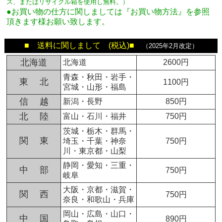
ス、またはリサイクル箱を使用し無料。
）
●お買い物の仕方に関しましては『お買い物方法』を参照
頂きます様お願い致します。
■ 送料に関しまして (税込)■
（2025年2月改定）
北海道
北海道
2600円
青森・秋田・岩手・
東 北
1100円
宮城・山形・福島
信 越
新潟・長野
850円
北 陸
富山・石川・福井
750円
茨城・栃木・群馬・
関 東
埼玉・千葉・神奈
750円
川・東京都・山梨
静岡・愛知・三重・
中 部
750円
岐阜
大阪・京都・滋賀・
関 西
750円
奈良・和歌山・兵庫
岡山・広島・山口・
中 国
890円