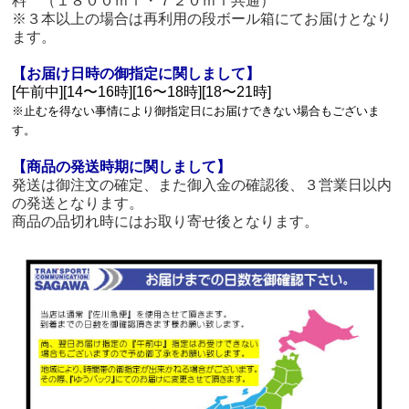
料 （１８００ｍｌ・７２０ｍｌ共通）
※３本以上の場合は再利用の段ボール箱にてお届けとなり
ます。
【お届け日時の御指定に関しまして】
[午前中][14〜16時][16〜18時][18〜21時]
※止むを得ない事情により御指定日にお届けできない場合もございま
す。
【商品の発送時期に関しまして】
発送は御注文の確定、また御入金の確認後、３営業日以内
の発送となります。
商品の品切れ時にはお取り寄せ後となります。