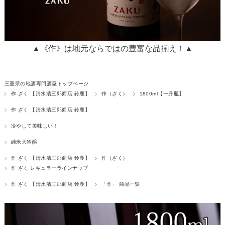
▲《作》は地元ならではの豊富な品揃え！▲
三重県の地酒専門酒屋トップページ
作 ざく 【清水清三郎商店 鈴鹿】
作（ざく）
1800ml【一升瓶】
作 ざく 【清水清三郎商店 鈴鹿】
冷やして美味しい！
純米大吟醸
作 ざく 【清水清三郎商店 鈴鹿】
作（ざく）
作 ざく レギュラーラインナップ
作 ざく 【清水清三郎商店 鈴鹿】
「作」 商品一覧