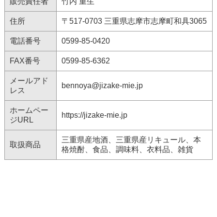
販売責任者
竹内 重生
住所
〒517-0703 三重県志摩市志摩町和具3065
電話番号
0599-85-0420
FAX番号
0599-85-6362
メールアド
bennoya@jizake-mie.jp
レス
ホームペー
https://jizake-mie.jp
ジURL
三重県産地酒、三重県産リキュール、本
取扱商品
格焼酎、食品、調味料、衣料品、雑貨