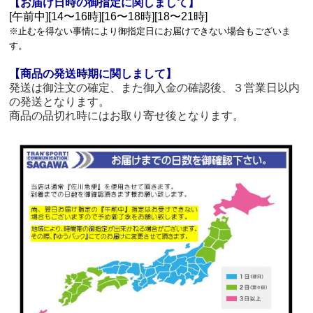
【お届け日時の御指定に関しまして】
[午前中][14〜16時][16〜18時][18〜21時]
※止むを得ない事情により御指定日にお届けできない場合もございま
す。
【商品の発送時期に関しまして】
発送は御注文の確定、また御入金の確認後、３営業日以内
の発送となります。
商品の品切れ時にはお取り寄せ後となります。