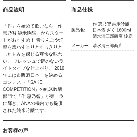
商品説明
商品仕様
作 恵乃智 純米吟醸
「作」を始めて飲むなら「作
製品名:
日本酒 ざく 1800ml
恵乃智 純米吟醸」からスター
清水清三郎商店 鈴鹿
トがおすすめ！ 青りんごや洋
メーカー:
清水清三郎商店
梨を想わす香りとすっきりと
した甘みを感じる爽快な味わ
い。 フレッシュで癖のないラ
イトタイプな仕上がり。 2018
年には市販酒日本一を決める
コンテスト「SAKE
COMPETITION」の純米吟醸
部門で「作 恵乃智」が第一位
に輝き、ANAの機内でも提供
された純米吟醸です。
お客様の声