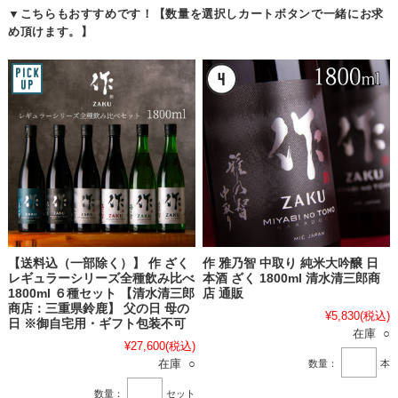
▼こちらもおすすめです！【数量を選択しカートボタンで一緒にお求
め頂けます。】
【送料込（一部除く）】 作 ざく
作 雅乃智 中取り 純米大吟醸 日
レギュラーシリーズ全種飲み比べ
本酒 ざく 1800ml 清水清三郎商
1800ml ６種セット 【清水清三郎
店 通販
商店：三重県鈴鹿】 父の日 母の
¥5,830
(税込)
日 ※御自宅用・ギフト包装不可
在庫 ○
¥27,600
(税込)
在庫 ○
数量：
本
数量：
セット