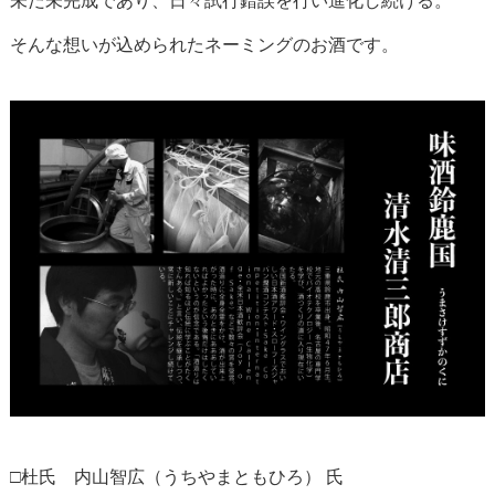
未だ未完成であり、日々試行錯誤を行い進化し続ける。
そんな想いが込められたネーミングのお酒です。
□杜氏 内山智広（うちやまともひろ） 氏