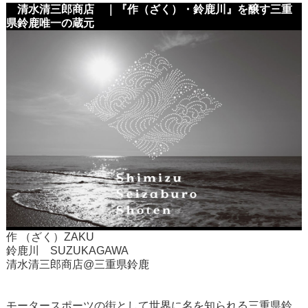
清水清三郎商店 ｜『作（ざく）・鈴鹿川』を醸す三重
県鈴鹿唯一の蔵元
作 （ざく）ZAKU
鈴鹿川 SUZUKAGAWA
清水清三郎商店@三重県鈴鹿
モータースポーツの街として世界に名を知られる三重県鈴