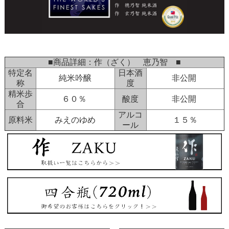
■商品詳細：作（ざく） 恵乃智 ■
特定名
日本酒
純米吟醸
非公開
称
度
精米歩
６０％
酸度
非公開
合
アルコ
原料米
みえのゆめ
１５％
ール