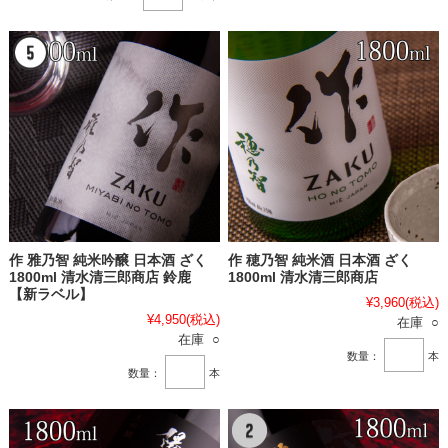
作 雅乃智 純米吟醸 日本酒 ざく
作 穂乃智 純米酒 日本酒 ざく
1800ml 清水清三郎商店 鈴鹿
1800ml 清水清三郎商店
【新ラベル】
¥3,960
(税込)
¥4,950
(税込)
在庫 ○
在庫 ○
数量：
本
数量：
本