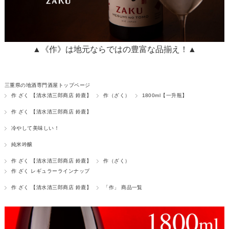
▲《作》は地元ならではの豊富な品揃え！▲
三重県の地酒専門酒屋トップページ
作 ざく 【清水清三郎商店 鈴鹿】
作（ざく）
1800ml【一升瓶】
作 ざく 【清水清三郎商店 鈴鹿】
冷やして美味しい！
純米吟醸
作 ざく 【清水清三郎商店 鈴鹿】
作（ざく）
作 ざく レギュラーラインナップ
作 ざく 【清水清三郎商店 鈴鹿】
「作」 商品一覧