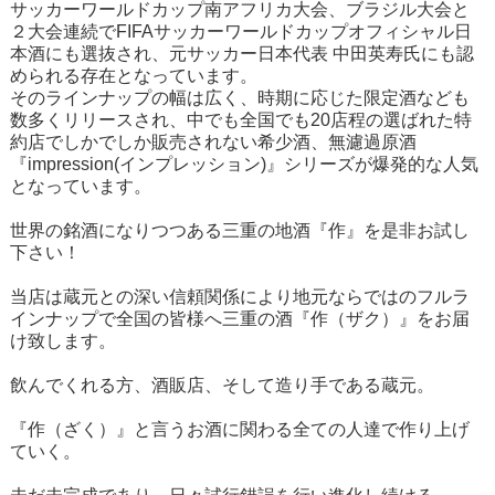
サッカーワールドカップ南アフリカ大会、ブラジル大会と
２大会連続でFIFAサッカーワールドカップオフィシャル日
本酒にも選抜され、元サッカー日本代表 中田英寿氏にも認
められる存在となっています。
そのラインナップの幅は広く、時期に応じた限定酒なども
数多くリリースされ、中でも全国でも20店程の選ばれた特
約店でしかでしか販売されない希少酒、無濾過原酒
『impression(インプレッション)』シリーズが爆発的な人気
となっています。
世界の銘酒になりつつある三重の地酒『作』を是非お試し
下さい！
当店は蔵元との深い信頼関係により地元ならではのフルラ
インナップで全国の皆様へ三重の酒『作（ザク）』をお届
け致します。
飲んでくれる方、酒販店、そして造り手である蔵元。
『作（ざく）』と言うお酒に関わる全ての人達で作り上げ
ていく。