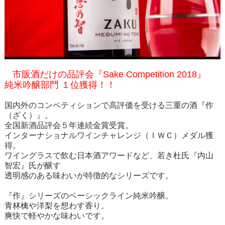
市販酒だけの品評会『Sake Competition 2018』
純米吟醸部門 １位獲得！！
国内外のコンペティションで高評価を受ける三重の酒『作
（ざく）』。
全国新酒品評会５年連続金賞受賞。
インターナショナルワインチャレンジ（ＩＷＣ）メダル獲
得。
ワイングラスで飲む日本酒アワードなど、若き杜氏『内山
智宏』氏が醸す
透明感のある味わいが特徴的なシリーズです。
『作』シリーズのベーシックライン純米吟醸。
青林檎や洋梨を想わす香り。
爽快で軽やかな味わいです。