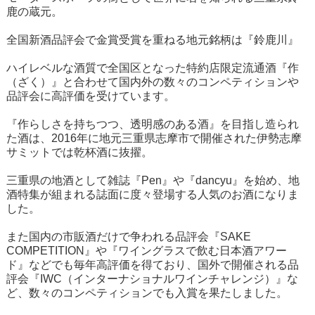
鹿の蔵元。
全国新酒品評会で金賞受賞を重ねる地元銘柄は『鈴鹿川』
ハイレベルな酒質で全国区となった特約店限定流通酒『作
（ざく）』と合わせて国内外の数々のコンペティションや
品評会に高評価を受けています。
『作らしさを持ちつつ、透明感のある酒』を目指し造られ
た酒は、2016年に地元三重県志摩市で開催された伊勢志摩
サミットでは乾杯酒に抜擢。
三重県の地酒として雑誌『Pen』や『dancyu』を始め、地
酒特集が組まれる誌面に度々登場する人気のお酒になりま
した。
また国内の市販酒だけで争われる品評会『SAKE
COMPETITION』や『ワイングラスで飲む日本酒アワー
ド』などでも毎年高評価を得ており、国外で開催される品
評会『IWC（インターナショナルワインチャレンジ）』な
ど、数々のコンペティションでも入賞を果たしました。