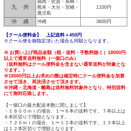
福岡・佐賀・長崎・
九 州
熊本・大分・宮崎・
1100円
鹿児島
沖 縄
沖縄
3600円
【クール便料金】
上記送料＋450円
※クール便を御指定頂いた場合も同額となります。
※ お買い上げ商品金額（税・送料・手数料除く）18000円
以上で通常送料無料（一個口のみ）
（送料無料はクール便料金を含まない通常送料が対象とな
ります。）
※18000円以上お求めの際は確定時にクール便料金を加算
させて頂き、再決済させて頂きます。
※沖縄・北海道・離島は送料無料対象外となり、特別送料
にて御対応致します。
【一個口の最大配送本数に関しまして】
・１８００ｍｌの場合、１〜６本の送料です。７本以上は
６本区切りで増額となります。
・７２０ｍｌの場合、１〜１２本の送料です。１３本以上
は１２本区切りで増額となります。