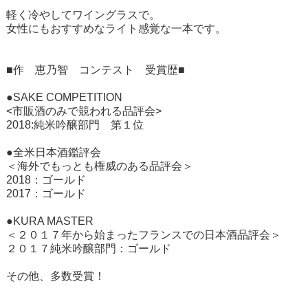
軽く冷やしてワイングラスで。
女性にもおすすめなライト感覚な一本です。
■作 恵乃智 コンテスト 受賞歴■
●SAKE COMPETITION
<市販酒のみで競われる品評会>
2018:純米吟醸部門 第１位
●全米日本酒鑑評会
＜海外でもっとも権威のある品評会＞
2018：ゴールド
2017：ゴールド
●KURA MASTER
＜２０１７年から始まったフランスでの日本酒品評会＞
２０１７純米吟醸部門：ゴールド
その他、多数受賞！