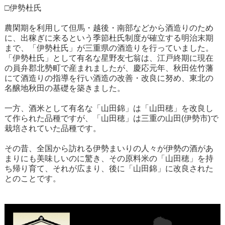
□伊勢杜氏
農閑期を利用して但馬・越後・南部などから酒造りのため
に、出稼ぎに来るという季節杜氏制度が確立する明治末期
まで、「伊勢杜氏」が三重県の酒造りを行っていました。
「伊勢杜氏」として有名な星野友七翁は、江戸終期に現在
の員弁郡北勢町で産まれましたが、慶応元年、秋田佐竹藩
にて酒造りの指導を行い酒造の改善・改良に努め、東北の
名醸地秋田の基礎を築きました。
一方、酒米として有名な「山田錦」は「山田穂」を改良し
て作られた品種ですが、「山田穂」は三重の山田(伊勢市)で
栽培されていた品種です。
その昔、全国から訪れる伊勢まいりの人々が伊勢の酒があ
まりにも美味しいのに驚き、その原料米の「山田穂」を持
ち帰り育て、それが広まり、後に「山田錦」に改良された
とのことです。