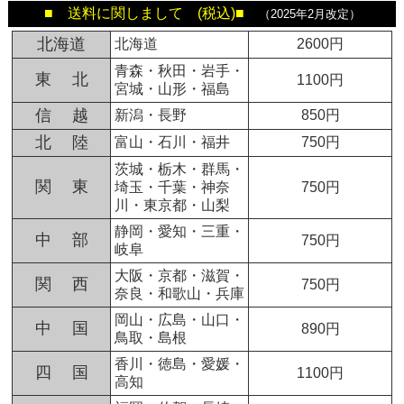
■ 送料に関しまして (税込)■
（2025年2月改定）
北海道
北海道
2600円
青森・秋田・岩手・
東 北
1100円
宮城・山形・福島
信 越
新潟・長野
850円
北 陸
富山・石川・福井
750円
茨城・栃木・群馬・
関 東
埼玉・千葉・神奈
750円
川・東京都・山梨
静岡・愛知・三重・
中 部
750円
岐阜
大阪・京都・滋賀・
関 西
750円
奈良・和歌山・兵庫
岡山・広島・山口・
中 国
890円
鳥取・島根
香川・徳島・愛媛・
四 国
1100円
高知