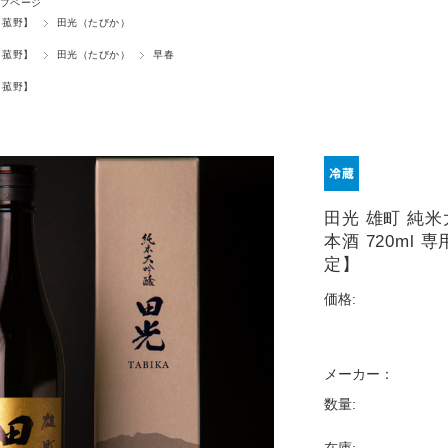
プページ
 菰野】
田光（たびか）
 菰野】
田光（たびか）
早春
 菰野】
田光 雄町 純
本酒 720ml
定】
価格:
メーカー：
数量: