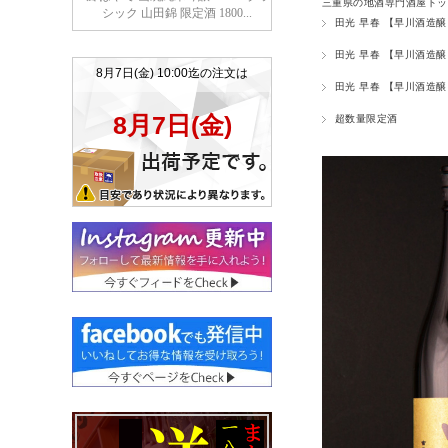
三重県の地酒専門酒屋トッ
田光 早春 【早川酒造醸
田光 早春 【早川酒造醸
田光 早春 【早川酒造醸
超数量限定酒