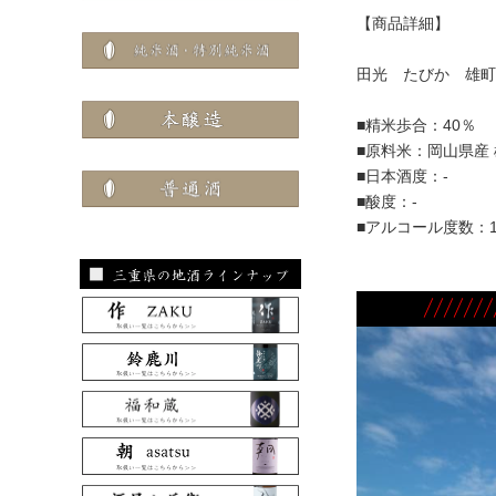
【商品詳細】
田光 たびか 雄町
■精米歩合：40％
■原料米：岡山県産
■日本酒度：-
■酸度：-
■アルコール度数：