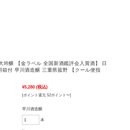
米大吟醸 【金ラベル 全国新酒鑑評会入賞酒】 日
 専用箱付 早川酒造醸 三重県菰野 【クール便指
¥5,280
(税込)
[ポイント還元 52ポイント〜]
早川酒造醸
本