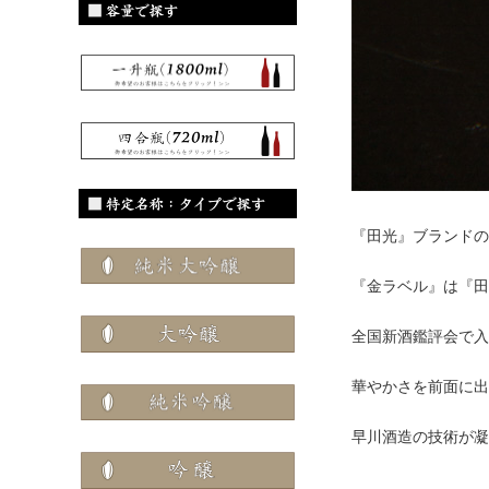
『田光』ブランドの
『金ラベル』は『田
全国新酒鑑評会で入
華やかさを前面に出
早川酒造の技術が凝