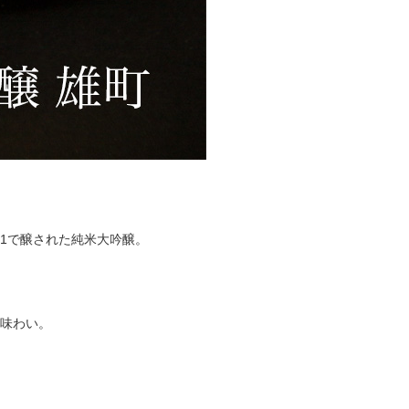
-1で醸された純米大吟醸。
味わい。