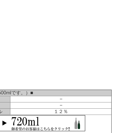
500mlです。）■
−
−
ル
１２％