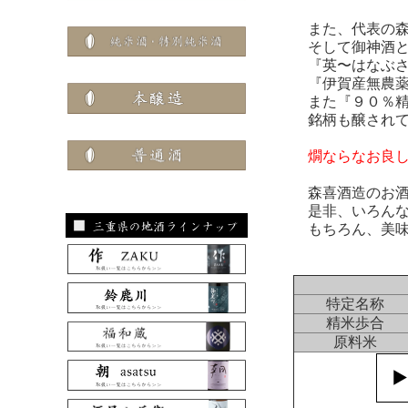
また、代表の森
そして御神酒と
『英〜はなぶさ
『伊賀産無農薬
また『９０％精
銘柄も醸されて
燗ならなお良
森喜酒造のお酒
是非、いろんな
もちろん、美味
特定名称
精米歩合
原料米