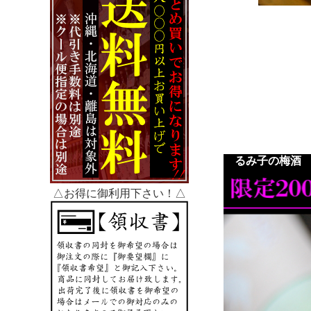
るみ子の梅酒 
△お得に御利用下さい！△