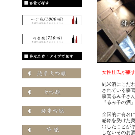
女性杜氏が醸
純米酒にこだわ
されている森喜
森喜るみ子さん
『るみ子の酒』
全国的に有名に
感銘を受けた奥
出したことがキ
しないそのお酒は