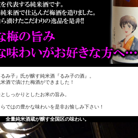
るみ子』氏が醸す純米酒『るみ子の酒』。
米酒で漬けた梅酒ができました！
としっかりとしたお米の旨み。
らではの豊かな味わいを是非お愉しみ下さい！
｜ 全量純米酒蔵が醸す全国区の味わい。