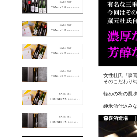
女性杜氏『森喜
そのこだわり純
軽めの梅の風味
純米酒仕込みな
森喜酒造場 