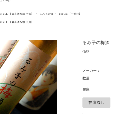
プページ
STYLE 【森喜酒造場 伊賀】
るみ子の酒
1800ml【一升瓶】
STYLE 【森喜酒造場 伊賀】
るみ子の梅酒 
価格:
メーカー：
数量:
在庫: