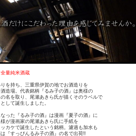
す全量純米酒蔵
りを持ち、三重県伊賀の地でお酒造りを
酒造場。代表銘柄『るみ子の酒』は奥様の
の名を取り、尾瀬あきら氏が描くそのラベルで
として誕生しました。
なった『るみ子の酒』は漫画『夏子の酒』に
様が漫画家の尾瀬あきら氏に手紙を
ッカケで誕生したという銘柄。濾過も加水も
『すっぴんるみ子の酒』の名で出荷!!