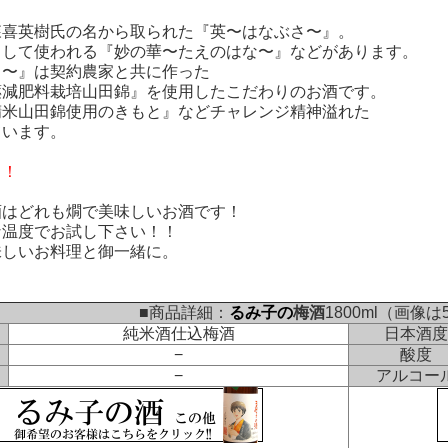
喜英樹氏の名から取られた『英〜はなぶさ〜』。
して使われる『妙の華〜たえのはな〜』などがあります。
〜』は契約農家と共に作った
減肥料栽培山田錦』を使用したこだわりのお酒です。
米山田錦使用のきもと』などチャレンジ精神溢れた
います。
し！
はどれも燗で美味しいお酒です！
温度でお試し下さい！！
しいお料理と御一緒に。
■商品詳細：
るみ子の
梅酒
1800ml（画像は
純米酒仕込梅酒
日本酒度
−
酸度
−
アルコー