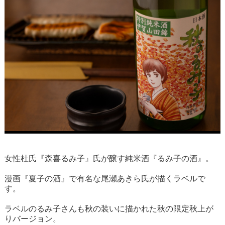
女性杜氏『森喜るみ子』氏が醸す純米酒『るみ子の酒』。
漫画『夏子の酒』で有名な尾瀬あきら氏が描くラベルで
す。
ラベルのるみ子さんも秋の装いに描かれた秋の限定秋上が
りバージョン。