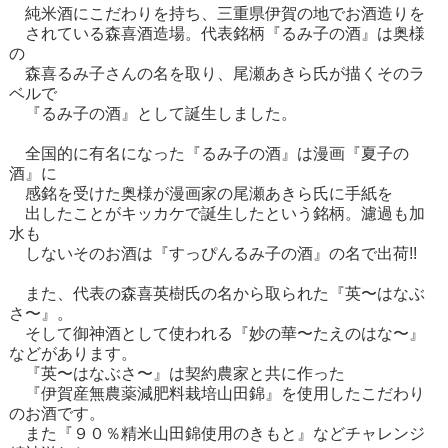
純米酒にこだわりを持ち、三重県伊賀の地でお酒造りを
されている森喜酒造場。代表銘柄『るみ子の酒』は奥様
の
森喜るみ子さんの名を取り、尾瀬あきら氏が描くそのラ
ベルで
『るみ子の酒』として誕生しました。
全国的に有名になった『るみ子の酒』は漫画『夏子の
酒』に
感銘を受けた奥様が漫画家の尾瀬あきら氏に手紙を
出したことがキッカケで誕生したという銘柄。濾過も加
水も
しないそのお酒は『すっぴんるみ子の酒』の名で出荷!!
また、代表の森喜英樹氏の名から取られた『英〜はなぶ
さ〜』。
そして御神酒として使われる『妙の華〜たえのはな〜』
などがあります。
『英〜はなぶさ〜』は契約農家と共に作った
『伊賀産無農薬減肥料栽培山田錦』を使用したこだわり
のお酒です。
また『９０％精米山田錦使用のきもと』などチャレンジ