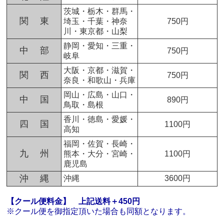
茨城・栃木・群馬・
関 東
埼玉・千葉・神奈
750円
川・東京都・山梨
静岡・愛知・三重・
中 部
750円
岐阜
大阪・京都・滋賀・
関 西
750円
奈良・和歌山・兵庫
岡山・広島・山口・
中 国
890円
鳥取・島根
香川・徳島・愛媛・
四 国
1100円
高知
福岡・佐賀・長崎・
九 州
熊本・大分・宮崎・
1100円
鹿児島
沖 縄
沖縄
3600円
【クール便料金】
上記送料＋450円
※クール便を御指定頂いた場合も同額となります。