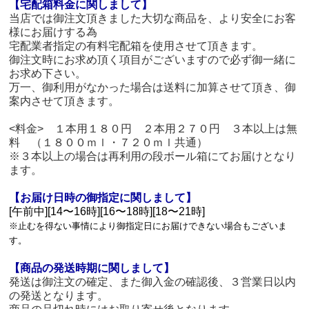
【宅配箱料金に関しまして】
当店では御注文頂きました大切な商品を、より安全にお客
様にお届けする為
宅配業者指定の有料宅配箱を使用させて頂きます。
御注文時にお求め頂く項目がございますので必ず御一緒に
お求め下さい。
万一、御利用がなかった場合は送料に加算させて頂き、御
案内させて頂きます。
<料金> １本用１８０円 ２本用２７０円 ３本以上は無
料 （１８００ｍｌ・７２０ｍｌ共通）
※３本以上の場合は再利用の段ボール箱にてお届けとなり
ます。
【お届け日時の御指定に関しまして】
[午前中][14〜16時][16〜18時][18〜21時]
※止むを得ない事情により御指定日にお届けできない場合もございま
す。
【商品の発送時期に関しまして】
発送は御注文の確定、また御入金の確認後、３営業日以内
の発送となります。