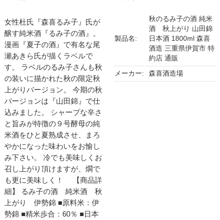
秋のるみ子の酒 純米
女性杜氏『森喜るみ子』氏が
酒 秋上がり 山田錦
醸す純米酒『るみ子の酒』。
製品名:
日本酒 1800ml 森喜
漫画『夏子の酒』で有名な尾
酒造 三重県伊賀市 特
瀬あきら氏が描くラベルで
約店 通販
す。 ラベルのるみ子さんも秋
メーカー:
森喜酒造場
の装いに描かれた秋の限定秋
上がりバージョン。 今期の秋
バージョンは『山田錦』で仕
込みました。 シャープな辛さ
と旨みが特徴の９号酵母の純
米酒をひと夏熟成させ、まろ
やかになった味わいをお愉し
み下さい。 冷でも美味しくお
召し上がり頂けますが、燗で
も更に美味しく！ 【商品詳
細】 るみ子の酒 純米酒 秋
上がり 伊勢錦 ■原料米：伊
勢錦 ■精米歩合：60％ ■日本