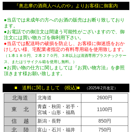
『奥志摩の酒商人べんのや』よりお客様に御案内
●当店では未成年の方へのお酒の販売はお断り致しており
ます。
●お電話での御注文は間違う可能性がございますので、御
注文には買い物カゴを御利用下さい。
●当店では配送時の破損を防止し、お客様に御迷惑をおか
けしない様、宅配業者指定の有料専用箱
を使用致します。
（１本１８０円、２本２７０円、３本以上は清酒専用プラスチックケー
ス、またはリサイクル箱を使用し無料。
）
●お買い物の仕方に関しましては『お買い物方法』を参照
頂きます様お願い致します。
■ 送料に関しまして (税込)■
（2025年2月改定）
北海道
北海道
2600円
青森・秋田・岩手・
東 北
1100円
宮城・山形・福島
信 越
新潟・長野
850円
北 陸
富山・石川・福井
750円