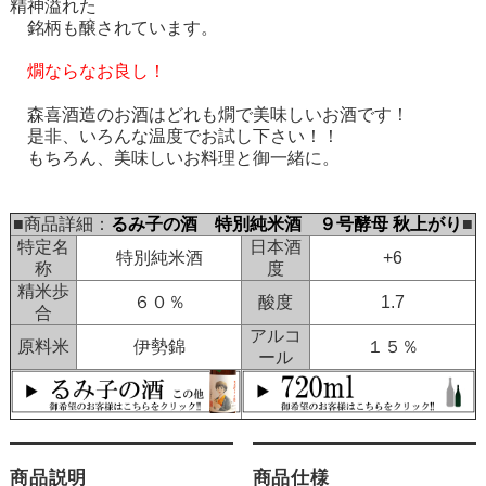
精神溢れた
銘柄も醸されています。
燗ならなお良し！
森喜酒造のお酒はどれも燗で美味しいお酒です！
是非、いろんな温度でお試し下さい！！
もちろん、美味しいお料理と御一緒に。
■商品詳細：
るみ子の酒 特別純米酒 ９号酵母 秋上がり
■
特定名
日本酒
特別純米酒
+6
称
度
精米歩
６０％
酸度
1.7
合
アルコ
原料米
伊勢錦
１５％
ール
商品説明
商品仕様