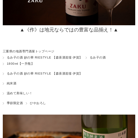
▲《作》は地元ならではの豊富な品揃え！▲
三重県の地酒専門酒屋トップページ
るみ子の酒 妙の華 RIESTYLE 【森喜酒造場 伊賀】
るみ子の酒
1800ml【一升瓶】
るみ子の酒 妙の華 RIESTYLE 【森喜酒造場 伊賀】
純米酒
温めて美味しい！
季節限定酒
ひやおろし