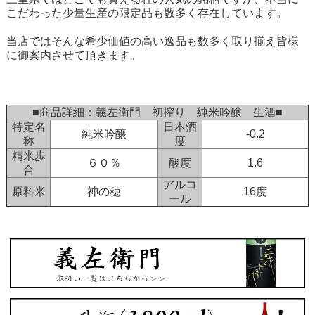
こだわった少量生産の限定品も数多く存在しています。
当店ではそんな希少価値の高い逸品も数多く取り揃え皆様
に御案内させて頂きます。
■商品詳細：義左衛門 初搾り 純米吟醸 生酒■
特定名
日本酒
純米吟醸
-0.2
称
度
精米歩
６０％
酸度
1.6
合
アルコ
原料米
神の穂
16度
ール