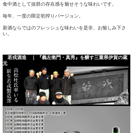
食中酒として抜群の存在感を魅せそうな味わいです。
毎年、一度の限定初搾りバージョン。
新酒ならではのフレッシュな味わいを是非、お愉しみ下さ
い。
若戎酒造 ｜ 『義左衛門・真秀』を醸す三重県伊賀の蔵
元