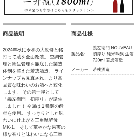
商品説明
商品仕様
義左衛門 NOUVEAU
2024年秋に令和の大改修と銘
製品名:
初搾り 純米吟醸 生酒
打って蔵を全面改装。 空調管
720ml 若戎酒造
理と衛生管理を徹底した製造
メーカー:
若戎酒造
体制を整えた若戎酒造。 ライ
ンナップも見直され、より高
品質な味わいのお酒へと変化
します。 その第一弾として
「義左衛門 初搾り」が誕生
しました！ 今回は２種類の酵
母を使用。 すっきりとした味
わいに仕上がる三重県酵母
MK-1。 そして華やかな果実の
様な香りと味わいになる三重