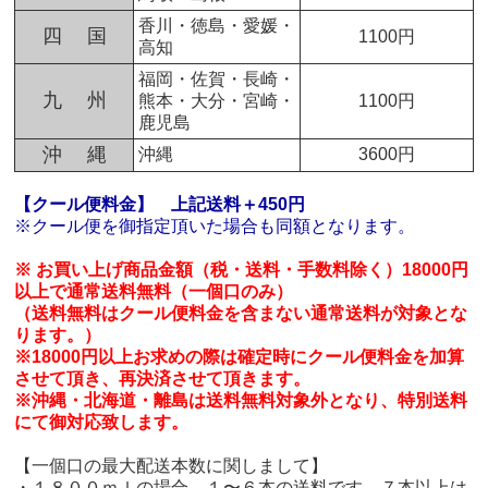
香川・徳島・愛媛・
四 国
1100円
高知
福岡・佐賀・長崎・
九 州
熊本・大分・宮崎・
1100円
鹿児島
沖 縄
沖縄
3600円
【クール便料金】
上記送料＋450円
※クール便を御指定頂いた場合も同額となります。
※ お買い上げ商品金額（税・送料・手数料除く）18000円
以上で通常送料無料（一個口のみ）
（送料無料はクール便料金を含まない通常送料が対象とな
ります。）
※18000円以上お求めの際は確定時にクール便料金を加算
させて頂き、再決済させて頂きます。
※沖縄・北海道・離島は送料無料対象外となり、特別送料
にて御対応致します。
【一個口の最大配送本数に関しまして】
・１８００ｍｌの場合、１〜６本の送料です。７本以上は