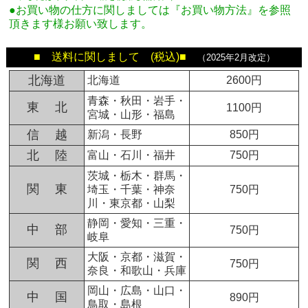
●お買い物の仕方に関しましては『お買い物方法』を参照
頂きます様お願い致します。
■ 送料に関しまして (税込)■
（2025年2月改定）
北海道
北海道
2600円
青森・秋田・岩手・
東 北
1100円
宮城・山形・福島
信 越
新潟・長野
850円
北 陸
富山・石川・福井
750円
茨城・栃木・群馬・
関 東
埼玉・千葉・神奈
750円
川・東京都・山梨
静岡・愛知・三重・
中 部
750円
岐阜
大阪・京都・滋賀・
関 西
750円
奈良・和歌山・兵庫
岡山・広島・山口・
中 国
890円
鳥取・島根