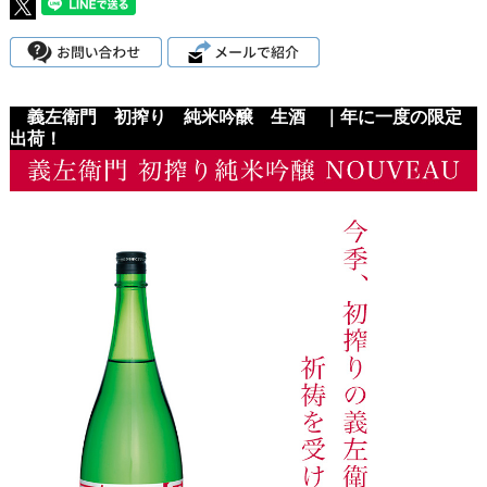
義左衛門 初搾り 純米吟醸 生酒 ｜年に一度の限定
出荷！