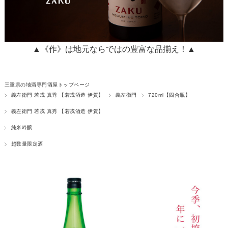
▲《作》は地元ならではの豊富な品揃え！▲
三重県の地酒専門酒屋トップページ
義左衛門 若戎 真秀 【若戎酒造 伊賀】
義左衛門
720ml【四合瓶】
義左衛門 若戎 真秀 【若戎酒造 伊賀】
純米吟醸
超数量限定酒