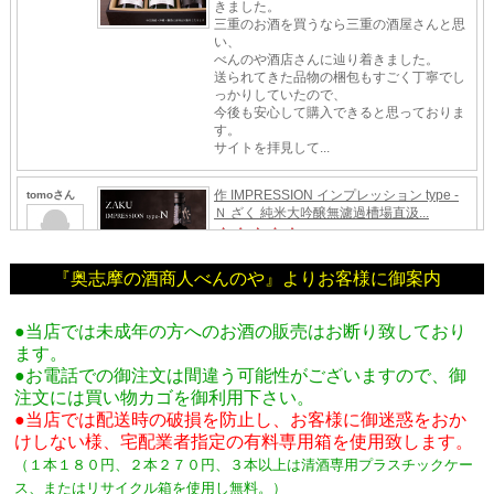
『奥志摩の酒商人べんのや』よりお客様に御案内
●当店では未成年の方へのお酒の販売はお断り致しており
ます。
●お電話での御注文は間違う可能性がございますので、御
注文には買い物カゴを御利用下さい。
●当店では配送時の破損を防止し、お客様に御迷惑をおか
けしない様、宅配業者指定の有料専用箱
を使用致します。
（１本１８０円、２本２７０円、３本以上は清酒専用プラスチックケー
ス、またはリサイクル箱を使用し無料。
）