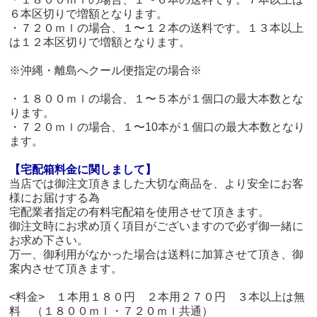
６本区切りで増額となります。
・７２０ｍｌの場合、１〜１２本の送料です。１３本以上
は１２本区切りで増額となります。
※沖縄・離島へクール便指定の場合※
・１８００ｍｌの場合、１〜５本が１個口の最大本数とな
ります。
・７２０ｍｌの場合、１〜10本が１個口の最大本数となり
ます。
【宅配箱料金に関しまして】
当店では御注文頂きました大切な商品を、より安全にお客
様にお届けする為
宅配業者指定の有料宅配箱を使用させて頂きます。
御注文時にお求め頂く項目がございますので必ず御一緒に
お求め下さい。
万一、御利用がなかった場合は送料に加算させて頂き、御
案内させて頂きます。
<料金> １本用１８０円 ２本用２７０円 ３本以上は無
料 （１８００ｍｌ・７２０ｍｌ共通）