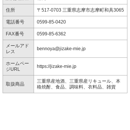
住所
〒517-0703 三重県志摩市志摩町和具3065
電話番号
0599-85-0420
FAX番号
0599-85-6362
メールアド
bennoya@jizake-mie.jp
レス
ホームペー
https://jizake-mie.jp
ジURL
三重県産地酒、三重県産リキュール、本
取扱商品
格焼酎、食品、調味料、衣料品、雑貨