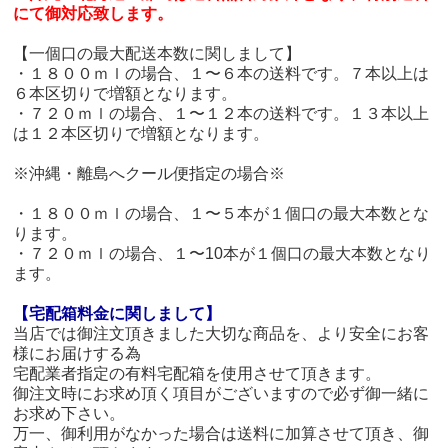
にて御対応致します。
【一個口の最大配送本数に関しまして】
・１８００ｍｌの場合、１〜６本の送料です。７本以上は
６本区切りで増額となります。
・７２０ｍｌの場合、１〜１２本の送料です。１３本以上
は１２本区切りで増額となります。
※沖縄・離島へクール便指定の場合※
・１８００ｍｌの場合、１〜５本が１個口の最大本数とな
ります。
・７２０ｍｌの場合、１〜10本が１個口の最大本数となり
ます。
【宅配箱料金に関しまして】
当店では御注文頂きました大切な商品を、より安全にお客
様にお届けする為
宅配業者指定の有料宅配箱を使用させて頂きます。
御注文時にお求め頂く項目がございますので必ず御一緒に
お求め下さい。
万一、御利用がなかった場合は送料に加算させて頂き、御