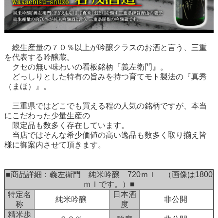
総生産量の７０％以上が吟醸クラスのお酒と言う、三重
を代表する吟醸蔵。
クセの無い味わいの看板銘柄『義左衛門』。
どっしりとした特有の旨みを持つ育てモト製法の『真秀
（まほ）』。
三重県ではどこでも買える程の人気の銘柄ですが、本当
にこだわった少量生産の
限定品も数多く存在しています。
当店ではそんな希少価値の高い逸品も数多く取り揃え皆
様に御案内させて頂きます。
■商品詳細：義左衛門 純米吟醸 720ｍｌ （画像は1800
ｍｌです。）■
特定名
日本酒
純米吟醸
非公開
称
度
精米歩