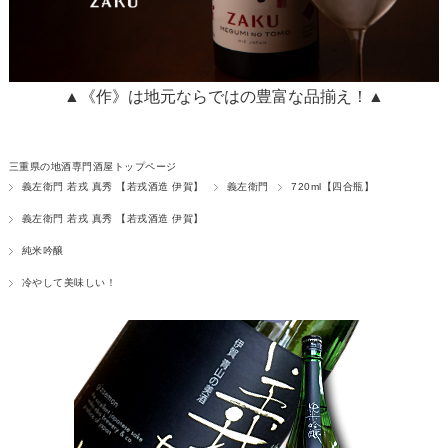
▲《作》は地元ならではの豊富な品揃え！▲
三重県の地酒専門酒屋トップページ
義左衛門 若戎 真秀 【若戎酒造 伊賀】
義左衛門
720ml【四合瓶】
義左衛門 若戎 真秀 【若戎酒造 伊賀】
純米吟醸
冷やして美味しい！