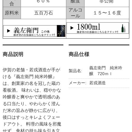
６０％
酸度
非公開
合
アルコ
原料米
五百万石
１５〜１６度
ール
商品説明
商品仕様
義左衛門 純米吟
伊賀の老舗・若戎酒造が手が
製品名:
醸 720ｍｌ
ける『義左衛門 純米吟醸』
メーカー:
若戎酒造
は、創業家の名を冠した蔵の
看板酒。 味わいは、穏やかな
吟醸香と爽やかで透明感のあ
る口当たり、やわらかく澄ん
だ米の旨みが静かに広がり、
後口はすっとキレよくフェー
ドアウト。 料理の風味を邪魔
せず、食材の持ち味を引き立