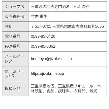
ショップ名
三重県の地酒専門酒屋「べんのや」
販売責任者
竹内 重生
住所
〒517-0703 三重県志摩市志摩町和具3065
電話番号
0599-85-0420
FAX番号
0599-85-6362
メールアド
bennoya@jizake-mie.jp
レス
ホームペー
https://jizake-mie.jp
ジURL
三重県産地酒、三重県産リキュール、本
取扱商品
格焼酎、食品、調味料、衣料品、雑貨