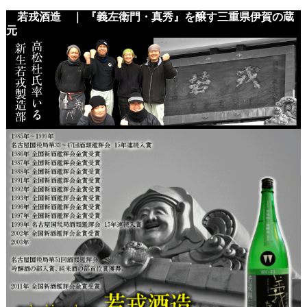
若戎酒造 ｜ 『義左衛門・真秀』を醸す三重県伊賀の蔵
元