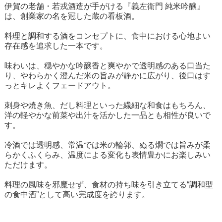
伊賀の老舗・若戎酒造が手がける『義左衛門 純米吟醸』
は、創業家の名を冠した蔵の看板酒。
料理と調和する酒をコンセプトに、食中における心地よい
存在感を追求した一本です。
味わいは、穏やかな吟醸香と爽やかで透明感のある口当た
り、やわらかく澄んだ米の旨みが静かに広がり、後口はす
っとキレよくフェードアウト。
刺身や焼き魚、だし料理といった繊細な和食はもちろん、
洋の軽やかな前菜や出汁を活かした一品とも相性が良いで
す。
冷酒では透明感、常温では米の輪郭、ぬる燗では旨みが柔
らかくふくらみ、温度による変化も表情豊かにお楽しみい
ただけます。
料理の風味を邪魔せず、食材の持ち味を引き立てる“調和型
の食中酒”として高い完成度を誇ります。