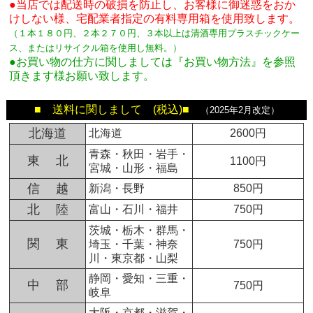
●当店では配送時の破損を防止し、お客様に御迷惑をおか
けしない様、宅配業者指定の有料専用箱
を使用致します。
（１本１８０円、２本２７０円、３本以上は清酒専用プラスチックケー
ス、またはリサイクル箱を使用し無料。
）
●お買い物の仕方に関しましては『お買い物方法』を参照
頂きます様お願い致します。
■ 送料に関しまして (税込)■
（2025年2月改定）
北海道
北海道
2600円
青森・秋田・岩手・
東 北
1100円
宮城・山形・福島
信 越
新潟・長野
850円
北 陸
富山・石川・福井
750円
茨城・栃木・群馬・
関 東
埼玉・千葉・神奈
750円
川・東京都・山梨
静岡・愛知・三重・
中 部
750円
岐阜
大阪・京都・滋賀・