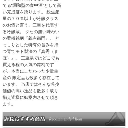
てる“調和型の食中酒”として高
い完成度を誇ります。 総生産
量の７０％以上が吟醸クラス
のお酒と言う、三重を代表す
る吟醸蔵。 クセの無い味わい
の看板銘柄『義左衛門』。 ど
っしりとした特有の旨みを持
つ育てモト製法の『真秀（ま
ほ）』。 三重県ではどこでも
買える程の人気の銘柄です
が、本当にこだわった少量生
産の 限定品も数多く存在して
います。 当店ではそんな希少
価値の高い逸品も数多く取り
揃え皆様に御案内させて頂き
ます。