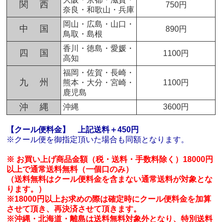
関 西
750円
奈良・和歌山・兵庫
岡山・広島・山口・
中 国
890円
鳥取・島根
香川・徳島・愛媛・
四 国
1100円
高知
福岡・佐賀・長崎・
九 州
熊本・大分・宮崎・
1100円
鹿児島
沖 縄
沖縄
3600円
【クール便料金】
上記送料＋450円
※クール便を御指定頂いた場合も同額となります。
※ お買い上げ商品金額（税・送料・手数料除く）18000円
以上で通常送料無料（一個口のみ）
（送料無料はクール便料金を含まない通常送料が対象とな
ります。）
※18000円以上お求めの際は確定時にクール便料金を加算
させて頂き、再決済させて頂きます。
※沖縄・北海道・離島は送料無料対象外となり、特別送料