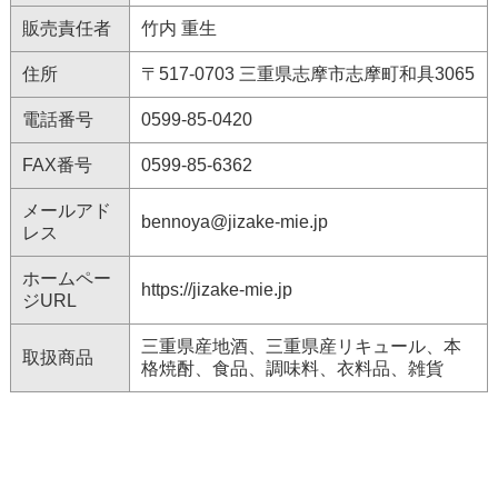
販売責任者
竹内 重生
住所
〒517-0703 三重県志摩市志摩町和具3065
電話番号
0599-85-0420
FAX番号
0599-85-6362
メールアド
bennoya@jizake-mie.jp
レス
ホームペー
https://jizake-mie.jp
ジURL
三重県産地酒、三重県産リキュール、本
取扱商品
格焼酎、食品、調味料、衣料品、雑貨