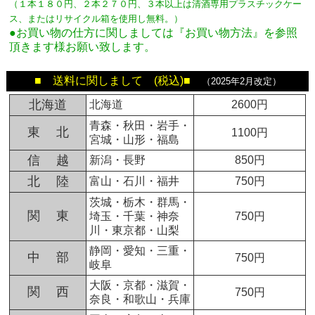
（１本１８０円、２本２７０円、３本以上は清酒専用プラスチックケー
ス、またはリサイクル箱を使用し無料。
）
●お買い物の仕方に関しましては『お買い物方法』を参照
頂きます様お願い致します。
■ 送料に関しまして (税込)■
（2025年2月改定）
北海道
北海道
2600円
青森・秋田・岩手・
東 北
1100円
宮城・山形・福島
信 越
新潟・長野
850円
北 陸
富山・石川・福井
750円
茨城・栃木・群馬・
関 東
埼玉・千葉・神奈
750円
川・東京都・山梨
静岡・愛知・三重・
中 部
750円
岐阜
大阪・京都・滋賀・
関 西
750円
奈良・和歌山・兵庫