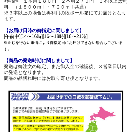
<料金> １本用１８０円 ２本用２７０円 ３本以上は無
料 （１８００ｍｌ・７２０ｍｌ共通）
※３本以上の場合は再利用の段ボール箱にてお届けとなり
ます。
【お届け日時の御指定に関しまして】
[午前中][14〜16時][16〜18時][18〜21時]
※止むを得ない事情により御指定日にお届けできない場合もございま
す。
【商品の発送時期に関しまして】
発送は御注文の確定、また御入金の確認後、３営業日以内
の発送となります。
商品の品切れ時にはお取り寄せ後となります。