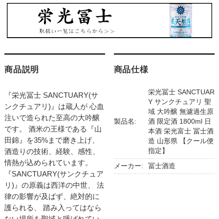
商品説明
商品仕様
栄光冨士 SANCTUAR
『栄光冨士 SANCTUARY(サ
Y サンクチュアリ 聖
ンクチュアリ)』は蔵人が 心血
域 大吟醸 無濾過生原
注いで造られた至高の大吟醸
製品名:
酒 限定酒 1800ml 日
です。 酒米の王様である『山
本酒 栄光富士 冨士酒
田錦』を35%まで磨き上げ、
造 山形県 【クール便
指定】
酒造りの技術、経験、感性、
情熱が込められています。
メーカー:
冨士酒造
『SANCTUARY(サンクチュア
リ)』の原義は西洋の中世、 法
律の影響が及ばず、絶対的に
護られる、 踏み入ってはなら
ない場所を聖域と呼ばれてい