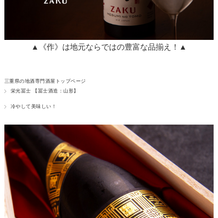
▲《作》は地元ならではの豊富な品揃え！▲
三重県の地酒専門酒屋トップページ
栄光冨士 【冨士酒造：山形】
冷やして美味しい！