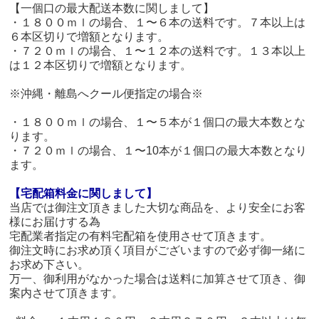
【一個口の最大配送本数に関しまして】
・１８００ｍｌの場合、１〜６本の送料です。７本以上は
６本区切りで増額となります。
・７２０ｍｌの場合、１〜１２本の送料です。１３本以上
は１２本区切りで増額となります。
※沖縄・離島へクール便指定の場合※
・１８００ｍｌの場合、１〜５本が１個口の最大本数とな
ります。
・７２０ｍｌの場合、１〜10本が１個口の最大本数となり
ます。
【宅配箱料金に関しまして】
当店では御注文頂きました大切な商品を、より安全にお客
様にお届けする為
宅配業者指定の有料宅配箱を使用させて頂きます。
御注文時にお求め頂く項目がございますので必ず御一緒に
お求め下さい。
万一、御利用がなかった場合は送料に加算させて頂き、御
案内させて頂きます。