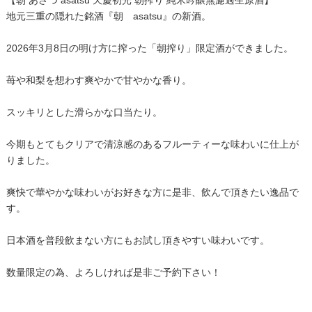
【朝 あさつ asatsu 天慶初光 朝搾り 純米吟醸無濾過生原酒】
地元三重の隠れた銘酒『朝 asatsu』の新酒。
2026年3月8日の明け方に搾った「朝搾り」限定酒ができました。
苺や和梨を想わす爽やかで甘やかな香り。
スッキリとした滑らかな口当たり。
今期もとてもクリアで清涼感のあるフルーティーな味わいに仕上が
りました。
爽快で華やかな味わいがお好きな方に是非、飲んで頂きたい逸品で
す。
日本酒を普段飲まない方にもお試し頂きやすい味わいです。
数量限定の為、よろしければ是非ご予約下さい！