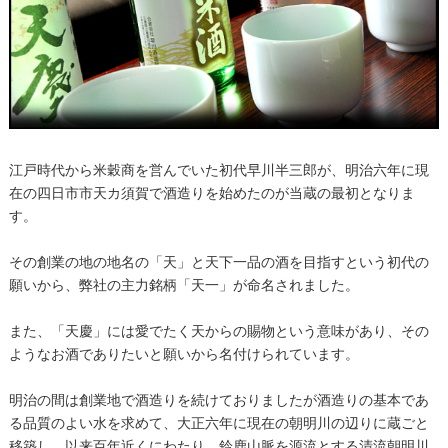
江戸時代から米穀商を営んでいた初代早川半三郎が、明治六年に現
在の四日市市天カ須賀で酒造りを始めたのが当蔵の最初となりま
す。
その創業の地の地名の「天」と天下一品の酒を目指すという初代の
願いから、弊社の主力銘柄「天一」が命名されました。
また、「天慶」には愛でたく天からの賜物という意味があり、その
ようなお酒でありたいと願いから名付けられています。
明治の間は創業地で酒造りを続けておりましたが酒造りの基本であ
る品質のよい水を求めて、大正六年に現在の朝明川の辺りに蔵ごと
移築し、以来百年近くにわたり、鈴鹿山脈を源流とする清流朝明川