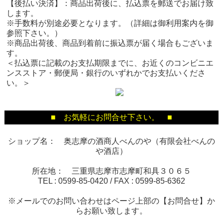
【後払い決済】：商品出荷後に、払込票を郵送でお届け致
します。
※手数料が別途必要となります。（詳細は御利用案内を御
参照下さい。）
※商品出荷後、商品到着前に振込票が届く場合もございま
す。
＜払込票に記載のお支払期限までに、お近くのコンビニエ
ンスストア・郵便局・銀行のいずれかでお支払いくださ
い。＞
■ お気軽にお問合せ下さい。 ■
ショップ名： 奥志摩の酒商人べんのや（有限会社べんの
や酒店）
所在地： 三重県志摩市志摩町和具３０６５
TEL :
0599-85-0420
/ FAX :
0599-85-6362
※メールでのお問い合わせはページ上部の【お問合せ】か
らお願い致します。