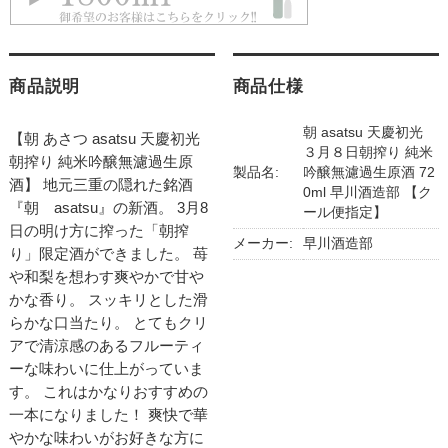
商品説明
商品仕様
朝 asatsu 天慶初光
【朝 あさつ asatsu 天慶初光
３月８日朝搾り 純米
朝搾り 純米吟醸無濾過生原
製品名:
吟醸無濾過生原酒 72
酒】 地元三重の隠れた銘酒
0ml 早川酒造部 【ク
『朝 asatsu』の新酒。 3月8
ール便指定】
日の明け方に搾った「朝搾
メーカー:
早川酒造部
り」限定酒ができました。 苺
や和梨を想わす爽やかで甘や
かな香り。 スッキリとした滑
らかな口当たり。 とてもクリ
アで清涼感のあるフルーティ
ーな味わいに仕上がっていま
す。 これはかなりおすすめの
一本になりました！ 爽快で華
やかな味わいがお好きな方に