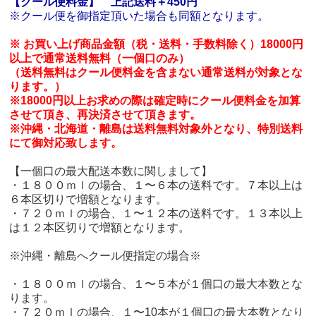
【クール便料金】
上記送料＋450円
※クール便を御指定頂いた場合も同額となります。
※ お買い上げ商品金額（税・送料・手数料除く）18000円
以上で通常送料無料（一個口のみ）
（送料無料はクール便料金を含まない通常送料が対象とな
ります。）
※18000円以上お求めの際は確定時にクール便料金を加算
させて頂き、再決済させて頂きます。
※沖縄・北海道・離島は送料無料対象外となり、特別送料
にて御対応致します。
【一個口の最大配送本数に関しまして】
・１８００ｍｌの場合、１〜６本の送料です。７本以上は
６本区切りで増額となります。
・７２０ｍｌの場合、１〜１２本の送料です。１３本以上
は１２本区切りで増額となります。
※沖縄・離島へクール便指定の場合※
・１８００ｍｌの場合、１〜５本が１個口の最大本数とな
ります。
・７２０ｍｌの場合、１〜10本が１個口の最大本数となり