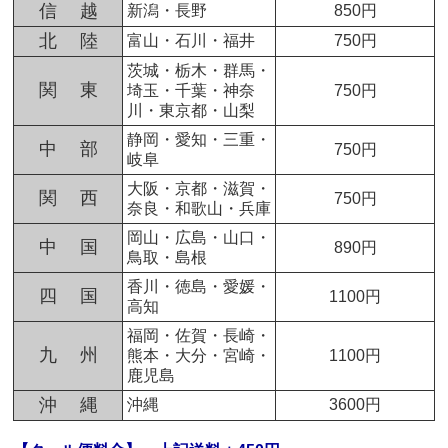
信 越
新潟・長野
850円
北 陸
富山・石川・福井
750円
茨城・栃木・群馬・
関 東
埼玉・千葉・神奈
750円
川・東京都・山梨
静岡・愛知・三重・
中 部
750円
岐阜
大阪・京都・滋賀・
関 西
750円
奈良・和歌山・兵庫
岡山・広島・山口・
中 国
890円
鳥取・島根
香川・徳島・愛媛・
四 国
1100円
高知
福岡・佐賀・長崎・
九 州
熊本・大分・宮崎・
1100円
鹿児島
沖 縄
沖縄
3600円