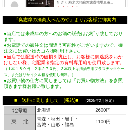
『奥志摩の酒商人べんのや』よりお客様に御案内
●当店では未成年の方へのお酒の販売はお断り致しており
ます。
●お電話での御注文は間違う可能性がございますので、御
注文には買い物カゴを御利用下さい。
●当店では配送時の破損を防止し、お客様に御迷惑をおか
けしない様、宅配業者指定の有料専用箱
を使用致します。
（１本１８０円、２本２７０円、３本以上は清酒専用プラスチックケー
ス、またはリサイクル箱を使用し無料。
）
●お買い物の仕方に関しましては『お買い物方法』を参照
頂きます様お願い致します。
■ 送料に関しまして (税込)■
（2025年2月改定）
北海道
北海道
2600円
青森・秋田・岩手・
東 北
1100円
宮城・山形・福島