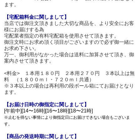
ます。
【宅配箱料金に関しまして】
当店では御注文頂きました大切な商品を、より安全にお客
様にお届けする為
宅配業者指定の有料宅配箱を使用させて頂きます。
御注文時にお求め頂く項目がございますので必ず御一緒に
お求め下さい。
万一、御利用がなかった場合は送料に加算させて頂き、御
案内させて頂きます。
<料金> １本用１８０円 ２本用２７０円 ３本以上は無
料 （１８００ｍｌ・７２０ｍｌ共通）
※３本以上の場合は再利用の段ボール箱にてお届けとなり
ます。
【お届け日時の御指定に関しまして】
[午前中][14〜16時][16〜18時][18〜21時]
※止むを得ない事情により御指定日にお届けできない場合もございま
す。
【商品の発送時期に関しまして】