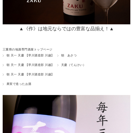
▲《作》は地元ならではの豊富な品揃え！▲
三重県の地酒専門酒屋トップページ
朝 天一 天慶 【早川酒造部 川越】
朝 あさつ
朝 天一 天慶 【早川酒造部 川越】
天慶（てんけい）
朝 天一 天慶 【早川酒造部 川越】
果実で造ったお酒