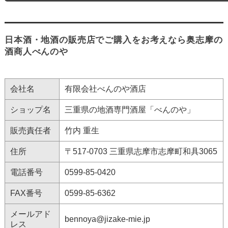
日本酒・地酒の販売店でご購入をお考えなら奥志摩の
酒商人べんのや
会社名
有限会社べんのや酒店
ショップ名
三重県の地酒専門酒屋「べんのや」
販売責任者
竹内 重生
住所
〒517-0703 三重県志摩市志摩町和具3065
電話番号
0599-85-0420
FAX番号
0599-85-6362
メールアド
bennoya@jizake-mie.jp
レス