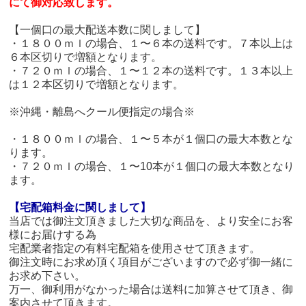
にて御対応致します。
【一個口の最大配送本数に関しまして】
・１８００ｍｌの場合、１〜６本の送料です。７本以上は
６本区切りで増額となります。
・７２０ｍｌの場合、１〜１２本の送料です。１３本以上
は１２本区切りで増額となります。
※沖縄・離島へクール便指定の場合※
・１８００ｍｌの場合、１〜５本が１個口の最大本数とな
ります。
・７２０ｍｌの場合、１〜10本が１個口の最大本数となり
ます。
【宅配箱料金に関しまして】
当店では御注文頂きました大切な商品を、より安全にお客
様にお届けする為
宅配業者指定の有料宅配箱を使用させて頂きます。
御注文時にお求め頂く項目がございますので必ず御一緒に
お求め下さい。
万一、御利用がなかった場合は送料に加算させて頂き、御
案内させて頂きます。