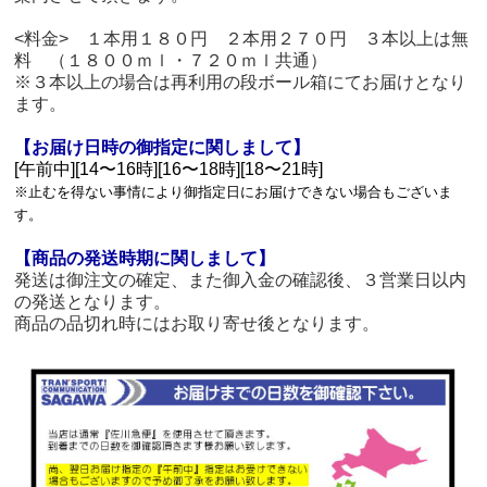
<料金> １本用１８０円 ２本用２７０円 ３本以上は無
料 （１８００ｍｌ・７２０ｍｌ共通）
※３本以上の場合は再利用の段ボール箱にてお届けとなり
ます。
【お届け日時の御指定に関しまして】
[午前中][14〜16時][16〜18時][18〜21時]
※止むを得ない事情により御指定日にお届けできない場合もございま
す。
【商品の発送時期に関しまして】
発送は御注文の確定、また御入金の確認後、３営業日以内
の発送となります。
商品の品切れ時にはお取り寄せ後となります。