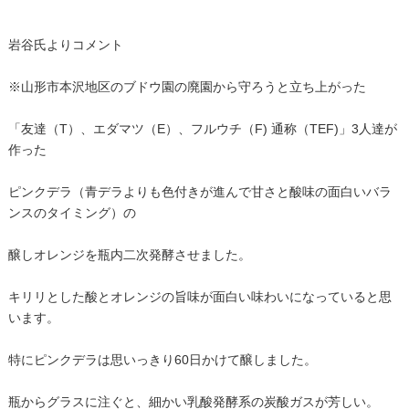
岩谷氏よりコメント
※山形市本沢地区のブドウ園の廃園から守ろうと立ち上がった
「友達（T）、エダマツ（E）、フルウチ（F) 通称（TEF)」3人達が
作った
ピンクデラ（青デラよりも色付きが進んで甘さと酸味の面白いバラ
ンスのタイミング）の
醸しオレンジを瓶内二次発酵させました。
キリリとした酸とオレンジの旨味が面白い味わいになっていると思
います。
特にピンクデラは思いっきり60日かけて醸しました。
瓶からグラスに注ぐと、細かい乳酸発酵系の炭酸ガスが芳しい。