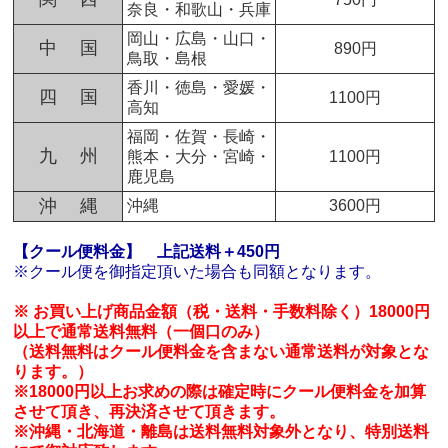
奈良・和歌山・兵庫
岡山・広島・山口・
中 国
890円
鳥取・島根
香川・徳島・愛媛・
四 国
1100円
高知
福岡・佐賀・長崎・
九 州
熊本・大分・宮崎・
1100円
鹿児島
沖 縄
沖縄
3600円
【クール便料金】
上記送料＋450円
※クール便を御指定頂いた場合も同額となります。
※ お買い上げ商品金額（税・送料・手数料除く）18000円
以上で通常送料無料（一個口のみ）
（送料無料はクール便料金を含まない通常送料が対象とな
ります。）
※18000円以上お求めの際は確定時にクール便料金を加算
させて頂き、再決済させて頂きます。
※沖縄・北海道・離島は送料無料対象外となり、特別送料