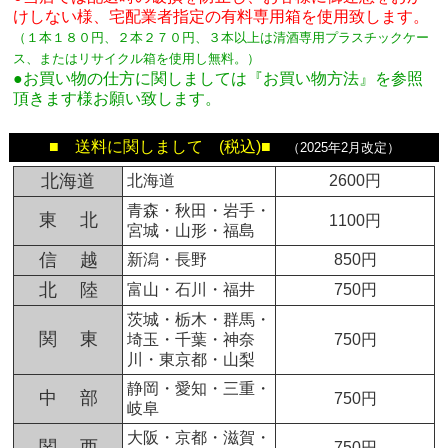
けしない様、宅配業者指定の有料専用箱
を使用致します。
（１本１８０円、２本２７０円、３本以上は清酒専用プラスチックケー
ス、またはリサイクル箱を使用し無料。
）
●お買い物の仕方に関しましては『お買い物方法』を参照
頂きます様お願い致します。
■ 送料に関しまして (税込)■
（2025年2月改定）
北海道
北海道
2600円
青森・秋田・岩手・
東 北
1100円
宮城・山形・福島
信 越
新潟・長野
850円
北 陸
富山・石川・福井
750円
茨城・栃木・群馬・
関 東
埼玉・千葉・神奈
750円
川・東京都・山梨
静岡・愛知・三重・
中 部
750円
岐阜
大阪・京都・滋賀・
関 西
750円