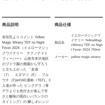
商品説明
商品仕様
イエローマジックワ
岩谷氏よりコメント Yellow
イナリー YellowMagi
Magic Winery TEF no Night
製品名:
cWinery TEF no Nigh
Fever 2024 （イエローマジッ
t Fever 2024 750ml
クワイナリー テクノナイト
メーカー:
yellow magic winery
フィーバー） 山形市本沢地区
のブドウ園の廃園から守ろう
と立ち上がった 「友達
（T）、エダマツ（E）、フル
ウチ（F)&#160;通称（TEF)」3
人達が作った ピンクデラ（青
デラよりも色付きが進んで甘
さと酸味の面白いバランスの
タイミング）の 醸しオレンジ