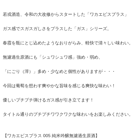
若戎酒造、令和の大改修からスタートした「ワカエビスプラス」
ガス感でスガスガしさをプラスした「ガス」シリーズ。
春霞を瓶にとじ込めたようなおりがらみ、軽快で清々しい味わい。
無濾過生原酒にも「シュワシュワ感」強め・弱め、
「にごり（滓）」多め・少なめと個性がありますが・・・
今回は葡萄を想わす爽やかな旨味を感じる爽快な味わい！
優しいプチプチ弾けるガス感が引き立てます！
タイトル通りのプチプチワワクワクな味わいをお楽しみください。
【ワカエビスプラス 005 純米吟醸無濾過生原酒】