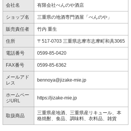
会社名
有限会社べんのや酒店
ショップ名
三重県の地酒専門酒屋「べんのや」
販売責任者
竹内 重生
住所
〒517-0703 三重県志摩市志摩町和具3065
電話番号
0599-85-0420
FAX番号
0599-85-6362
メールアド
bennoya@jizake-mie.jp
レス
ホームペー
https://jizake-mie.jp
ジURL
三重県産地酒、三重県産リキュール、本
取扱商品
格焼酎、食品、調味料、衣料品、雑貨