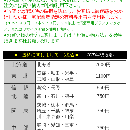
注文には買い物カゴを御利用下さい。
●当店では配送時の破損を防止し、お客様に御迷惑をおか
けしない様、宅配業者指定の有料専用箱
を使用致します。
（１本１８０円、２本２７０円、３本以上は清酒専用プラスチックケー
ス、またはリサイクル箱を使用し無料。
）
●お買い物の仕方に関しましては『お買い物方法』を参照
頂きます様お願い致します。
■ 送料に関しまして (税込)■
（2025年2月改定）
北海道
北海道
2600円
青森・秋田・岩手・
東 北
1100円
宮城・山形・福島
信 越
新潟・長野
850円
北 陸
富山・石川・福井
750円
茨城・栃木・群馬・
関 東
埼玉・千葉・神奈
750円
川・東京都・山梨
静岡・愛知・三重・
中 部
750円