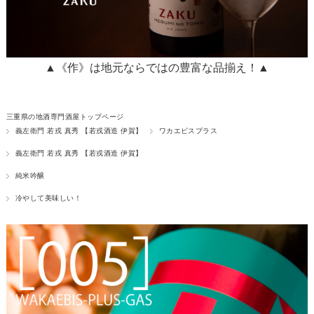
▲《作》は地元ならではの豊富な品揃え！▲
三重県の地酒専門酒屋トップページ
義左衛門 若戎 真秀 【若戎酒造 伊賀】
ワカエビスプラス
義左衛門 若戎 真秀 【若戎酒造 伊賀】
純米吟醸
冷やして美味しい！