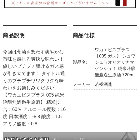
商品説明
商品仕様
ワカエビスプラス
今回は葡萄を想わす爽やかな
【005 ガス】 シュワ
旨味を感じる爽快な味わい！
製品名:
シュワオリオリナマ
優しいプチプチ弾けるガス感
ゲンシュ！ 純米吟醸
が引き立てます！ タイトル通
無濾過生原酒 720ml
りのプチプチワワクワクな味
メーカー:
若戎酒造
わいをお楽しみください。
【ワカエビスプラス 005 純米
吟醸無濾過生原酒】 精米歩
合：60％ アルコール度数：16
度 日本酒度：-8.8 酸度：1.5
アミノ酸度：0.8