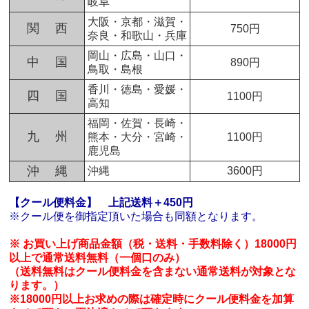
岐阜
大阪・京都・滋賀・
関 西
750円
奈良・和歌山・兵庫
岡山・広島・山口・
中 国
890円
鳥取・島根
香川・徳島・愛媛・
四 国
1100円
高知
福岡・佐賀・長崎・
九 州
熊本・大分・宮崎・
1100円
鹿児島
沖 縄
沖縄
3600円
【クール便料金】
上記送料＋450円
※クール便を御指定頂いた場合も同額となります。
※ お買い上げ商品金額（税・送料・手数料除く）18000円
以上で通常送料無料（一個口のみ）
（送料無料はクール便料金を含まない通常送料が対象とな
ります。）
※18000円以上お求めの際は確定時にクール便料金を加算