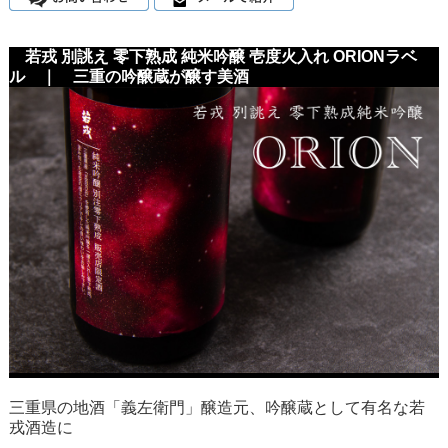
若戎 別誂え 零下熟成 純米吟醸 壱度火入れ ORIONラベ
ル ｜ 三重の吟醸蔵が醸す美酒
三重県の地酒「義左衛門」醸造元、吟醸蔵として有名な若
戎酒造に