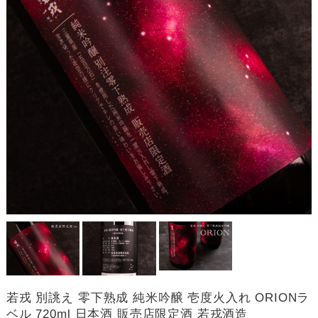
若戎 別誂え 零下熟成 純米吟醸 壱度火入れ ORIONラ
ベル 720ml 日本酒 販売店限定酒 若戎酒造