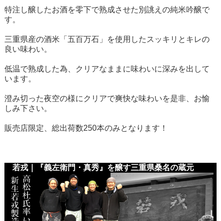
特注し醸したお酒を零下で熟成させた別誂えの純米吟醸で
す。
三重県産の酒米「五百万石」を使用したスッキリとキレの
良い味わい。
低温で熟成した為、クリアなままに味わいに深みを出して
います。
澄み切った夜空の様にクリアで爽快な味わいを是非、お愉
しみ下さい。
販売店限定、総出荷数250本のみとなります！
若戎｜『義左衛門・真秀』を醸す三重県桑名の蔵元