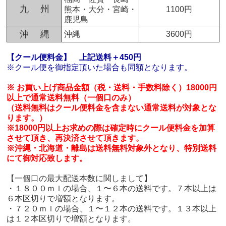
九 州
熊本・大分・宮崎・
1100円
鹿児島
沖 縄
沖縄
3600円
【クール便料金】
上記送料＋450円
※クール便を御指定頂いた場合も同額となります。
※ お買い上げ商品金額（税・送料・手数料除く）18000円
以上で通常送料無料（一個口のみ）
（送料無料はクール便料金を含まない通常送料が対象とな
ります。）
※18000円以上お求めの際は確定時にクール便料金を加算
させて頂き、再決済させて頂きます。
※沖縄・北海道・離島は送料無料対象外となり、特別送料
にて御対応致します。
【一個口の最大配送本数に関しまして】
・１８００ｍｌの場合、１〜６本の送料です。７本以上は
６本区切りで増額となります。
・７２０ｍｌの場合、１〜１２本の送料です。１３本以上
は１２本区切りで増額となります。