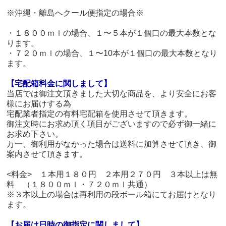
※沖縄・離島へクール便指定の場合※
・１８００ｍｌの場合、１〜５本が１個口の最大本数とな
ります。
・７２０ｍｌの場合、１〜10本が１個口の最大本数となり
ます。
【宅配箱料金に関しまして】
当店では御注文頂きました大切な商品を、より安全にお客
様にお届けする為
宅配業者指定の有料宅配箱を使用させて頂きます。
御注文時にお求め頂く項目がございますので必ず御一緒に
お求め下さい。
万一、御利用がなかった場合は送料に加算させて頂き、御
案内させて頂きます。
<料金> １本用１８０円 ２本用２７０円 ３本以上は無
料 （１８００ｍｌ・７２０ｍｌ共通）
※３本以上の場合は再利用の段ボール箱にてお届けとなり
ます。
【お届け日時の御指定に関しまして】