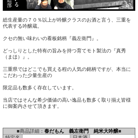
総生産量の７０％以上が吟醸クラスのお酒と言う、三重を
代表する吟醸蔵。
クセの無い味わいの看板銘柄『義左衛門』。
どっしりとした特有の旨みを持つ育てモト製法の『真秀
（まほ）』。
三重県ではどこでも買える程の人気の銘柄ですが、本当に
こだわった少量生産の
限定品も数多く存在しています。
当店ではそんな希少価値の高い逸品も数多く取り揃え皆様
に御案内させて頂きます。
■商品詳細：
春だもん 義左衛門 純米大吟醸
■
特定名
日本酒