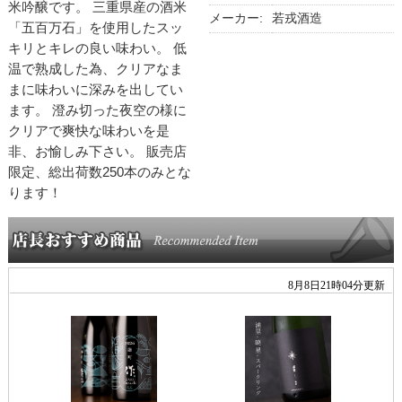
米吟醸です。 三重県産の酒米
メーカー:
若戎酒造
「五百万石」を使用したスッ
キリとキレの良い味わい。 低
温で熟成した為、クリアなま
まに味わいに深みを出してい
ます。 澄み切った夜空の様に
クリアで爽快な味わいを是
非、お愉しみ下さい。 販売店
限定、総出荷数250本のみとな
ります！