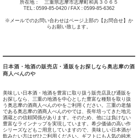
所在地： 三重県志摩市志摩町和具３０６５
TEL :
0599-85-0420
/ FAX :
0599-85-6362
※メールでのお問い合わせはページ上部の【お問合せ】か
らお願い致します。
日本酒・地酒の販売店・通販をお探しなら奥志摩の酒
商人べんのや
美味しい日本酒・地酒を豊富に取り扱う販売店及び通販を
お探しなら、三重の地酒を中心とした豊富な種類を取り扱
う奥志摩の酒商人べんのやをご利用ください。三重の老舗
である奥志摩の酒商人べんのやでは、長年培ってきた地元
酒蔵との信頼関係があります。そのため、他には負けない
豊富なラインナップを実現しています。希少価値の高い作
シリーズなどもご用意していますので、美味しい日本酒が
飲みたい方はぜひご利用ください。ギフトにも人気の純米