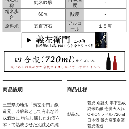
純米吟醸
-
称
度
精米歩
60％
酸度
-
合
アルコ
原料米
五百万石
１５度
ール
商品説明
商品仕様
若戎 別誂え 零下熟成
三重県の地酒「義左衛門」醸
純米吟醸 壱度火入れ
造元、吟醸蔵として有名な若
製品名:
ORIONラベル 720ml
戎酒造に 特注し醸したお酒を
日本酒 販売店限定酒
零下で熟成させた別誂えの純
若戎酒造