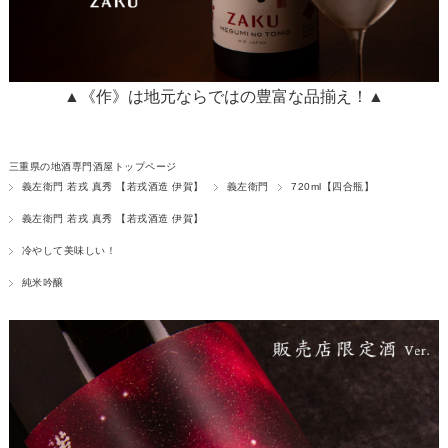
▲《作》は地元ならではの豊富な品揃え！▲
三重県の地酒専門酒屋トップページ
義左衛門 若戎 真秀 【若戎酒造 伊賀】
義左衛門
720ml【四合瓶】
義左衛門 若戎 真秀 【若戎酒造 伊賀】
冷やして美味しい！
純米吟醸