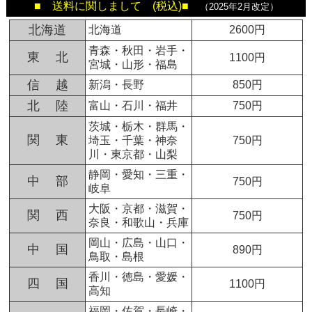
■ 送料に関しまして (税込)■
（2025年2月改定）
北海道
北海道
2600円
青森・秋田・岩手・
東 北
1100円
宮城・山形・福島
信 越
新潟・長野
850円
北 陸
富山・石川・福井
750円
茨城・栃木・群馬・
関 東
埼玉・千葉・神奈
750円
川・東京都・山梨
静岡・愛知・三重・
中 部
750円
岐阜
大阪・京都・滋賀・
関 西
750円
奈良・和歌山・兵庫
岡山・広島・山口・
中 国
890円
鳥取・島根
香川・徳島・愛媛・
四 国
1100円
高知
福岡・佐賀・長崎・