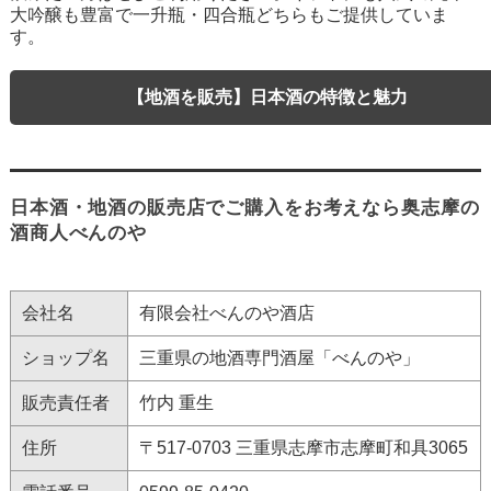
大吟醸も豊富で一升瓶・四合瓶どちらもご提供していま
す。
【地酒を販売】日本酒の特徴と魅力
日本酒・地酒の販売店でご購入をお考えなら奥志摩の
酒商人べんのや
会社名
有限会社べんのや酒店
ショップ名
三重県の地酒専門酒屋「べんのや」
販売責任者
竹内 重生
住所
〒517-0703 三重県志摩市志摩町和具3065