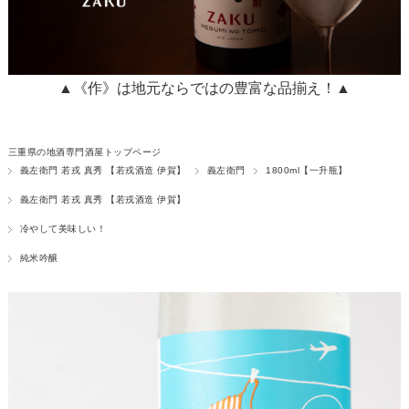
▲《作》は地元ならではの豊富な品揃え！▲
三重県の地酒専門酒屋トップページ
義左衛門 若戎 真秀 【若戎酒造 伊賀】
義左衛門
1800ml【一升瓶】
義左衛門 若戎 真秀 【若戎酒造 伊賀】
冷やして美味しい！
純米吟醸