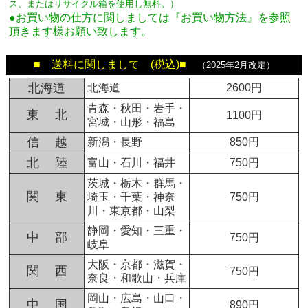
ス、またはリサイクル箱を使用し無料。
）
●お買い物の仕方に関しましては『お買い物方法』を参照
頂きます様お願い致します。
■ 送料に関しまして (税込)■
（2025年2月改定）
北海道
北海道
2600円
青森・秋田・岩手・
東 北
1100円
宮城・山形・福島
信 越
新潟・長野
850円
北 陸
富山・石川・福井
750円
茨城・栃木・群馬・
関 東
埼玉・千葉・神奈
750円
川・東京都・山梨
静岡・愛知・三重・
中 部
750円
岐阜
大阪・京都・滋賀・
関 西
750円
奈良・和歌山・兵庫
岡山・広島・山口・
中 国
890円