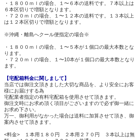
・１８００ｍｌの場合、１〜６本の送料です。７本以上は
６本区切りで増額となります。
・７２０ｍｌの場合、１〜１２本の送料です。１３本以上
は１２本区切りで増額となります。
※沖縄・離島へクール便指定の場合※
・１８００ｍｌの場合、１〜５本が１個口の最大本数とな
ります。
・７２０ｍｌの場合、１〜10本が１個口の最大本数となり
ます。
【宅配箱料金に関しまして】
当店では御注文頂きました大切な商品を、より安全にお客
様にお届けする為
宅配業者指定の有料宅配箱を使用させて頂きます。
御注文時にお求め頂く項目がございますので必ず御一緒に
お求め下さい。
万一、御利用がなかった場合は送料に加算させて頂き、御
案内させて頂きます。
<料金> １本用１８０円 ２本用２７０円 ３本以上は無