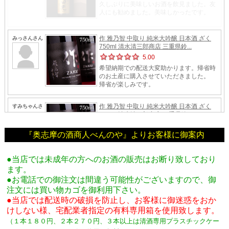
『奥志摩の酒商人べんのや』よりお客様に御案内
●当店では未成年の方へのお酒の販売はお断り致しており
ます。
●お電話での御注文は間違う可能性がございますので、御
注文には買い物カゴを御利用下さい。
●当店では配送時の破損を防止し、お客様に御迷惑をおか
けしない様、宅配業者指定の有料専用箱
を使用致します。
（１本１８０円、２本２７０円、３本以上は清酒専用プラスチックケー