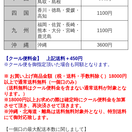
鳥取・島根
香川・徳島・愛媛・
四 国
1100円
高知
福岡・佐賀・長崎・
九 州
熊本・大分・宮崎・
1100円
鹿児島
沖 縄
沖縄
3600円
【クール便料金】
上記送料＋450円
※クール便を御指定頂いた場合も同額となります。
※ お買い上げ商品金額（税・送料・手数料除く）18000円
以上で通常送料無料（一個口のみ）
（送料無料はクール便料金を含まない通常送料が対象とな
ります。）
※18000円以上お求めの際は確定時にクール便料金を加算
させて頂き、再決済させて頂きます。
※沖縄・北海道・離島は送料無料対象外となり、特別送料
にて御対応致します。
【一個口の最大配送本数に関しまして】