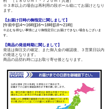
料 （１８００ｍｌ・７２０ｍｌ共通）
※３本以上の場合は再利用の段ボール箱にてお届けとなり
ます。
【お届け日時の御指定に関しまして】
[午前中][14〜16時][16〜18時][18〜21時]
※止むを得ない事情により御指定日にお届けできない場合もございま
す。
【商品の発送時期に関しまして】
発送は御注文の確定、また御入金の確認後、３営業日以内
の発送となります。
商品の品切れ時にはお取り寄せ後となります。