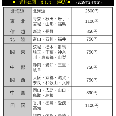
■ 送料に関しまして (税込)■
（2025年2月改定）
北海道
北海道
2600円
青森・秋田・岩手・
東 北
1100円
宮城・山形・福島
信 越
新潟・長野
850円
北 陸
富山・石川・福井
750円
茨城・栃木・群馬・
関 東
埼玉・千葉・神奈
750円
川・東京都・山梨
静岡・愛知・三重・
中 部
750円
岐阜
大阪・京都・滋賀・
関 西
750円
奈良・和歌山・兵庫
岡山・広島・山口・
中 国
890円
鳥取・島根
香川・徳島・愛媛・
四 国
1100円
高知
福岡・佐賀・長崎・