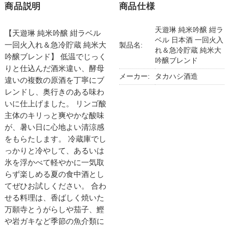
商品説明
商品仕様
天遊琳 純米吟醸 紺ラ
【天遊琳 純米吟醸 紺ラベル
ベル 日本酒 一回火入
一回火入れ＆急冷貯蔵 純米大
製品名:
れ＆急冷貯蔵 純米大
吟醸ブレンド】 低温でじっく
吟醸ブレンド
りと仕込んだ酒米違い、酵母
メーカー:
タカハシ酒造
違いの複数の原酒を丁寧にブ
レンドし、奥行きのある味わ
いに仕上げました。 リンゴ酸
主体のキリっと爽やかな酸味
が、暑い日に心地よい清涼感
をもらたします。 冷蔵庫でし
っかりと冷やして、あるいは
氷を浮かべて軽やかに一気取
らず楽しめる夏の食中酒とし
てぜひお試しください。 合わ
せる料理は、香ばしく焼いた
万願寺とうがらしや茄子、鰹
や岩ガキなど季節の魚介類に