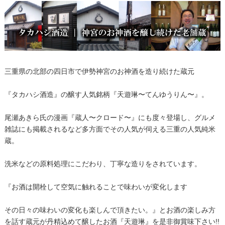
三重県の北部の四日市で伊勢神宮のお神酒を造り続けた蔵元
『タカハシ酒造』の醸す人気銘柄『天遊琳〜てんゆうりん〜』。
尾瀬あきら氏の漫画『蔵人〜クロード〜』にも度々登場し、グルメ
雑誌にも掲載されるなど多方面でその人気が伺える三重の人気純米
蔵。
洗米などの原料処理にこだわり、丁寧な造りをされています。
『お酒は開栓して空気に触れることで味わいが変化します
その日々の味わいの変化も楽しんで頂きたい。』とお酒の楽しみ方
を話す蔵元が丹精込めて醸したお酒『天遊琳』を是非御賞味下さい!!