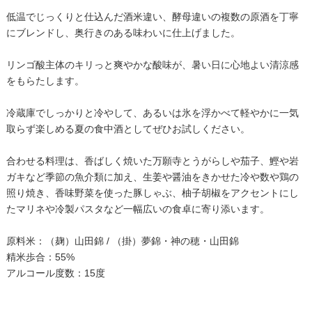
低温でじっくりと仕込んだ酒米違い、酵母違いの複数の原酒を丁寧
にブレンドし、奥行きのある味わいに仕上げました。
リンゴ酸主体のキリっと爽やかな酸味が、暑い日に心地よい清涼感
をもらたします。
冷蔵庫でしっかりと冷やして、あるいは氷を浮かべて軽やかに一気
取らず楽しめる夏の食中酒としてぜひお試しください。
合わせる料理は、香ばしく焼いた万願寺とうがらしや茄子、鰹や岩
ガキなど季節の魚介類に加え、生姜や醤油をきかせた冷や数や鶏の
照り焼き、香味野菜を使った豚しゃぶ、柚子胡椒をアクセントにし
たマリネや冷製パスタなど一幅広いの食卓に寄り添います。
原料米：（麹）山田錦 / （掛）夢錦・神の穂・山田錦
精米歩合：55%
アルコール度数：15度