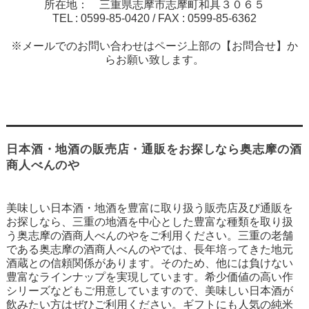
所在地： 三重県志摩市志摩町和具３０６５
TEL :
0599-85-0420
/ FAX :
0599-85-6362
※メールでのお問い合わせはページ上部の【お問合せ】か
らお願い致します。
日本酒・地酒の販売店・通販をお探しなら奥志摩の酒
商人べんのや
美味しい日本酒・地酒を豊富に取り扱う販売店及び通販を
お探しなら、三重の地酒を中心とした豊富な種類を取り扱
う奥志摩の酒商人べんのやをご利用ください。三重の老舗
である奥志摩の酒商人べんのやでは、長年培ってきた地元
酒蔵との信頼関係があります。そのため、他には負けない
豊富なラインナップを実現しています。希少価値の高い作
シリーズなどもご用意していますので、美味しい日本酒が
飲みたい方はぜひご利用ください。ギフトにも人気の純米