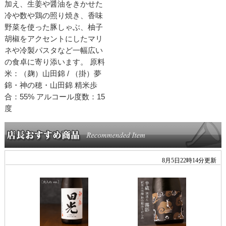
加え、生姜や醤油をきかせた
冷や数や鶏の照り焼き、香味
野菜を使った豚しゃぶ、柚子
胡椒をアクセントにしたマリ
ネや冷製パスタなど一幅広い
の食卓に寄り添います。 原料
米：（麹）山田錦 / （掛）夢
錦・神の穂・山田錦 精米歩
合：55% アルコール度数：15
度