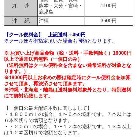
九 州
熊本・大分・宮崎・
1100円
鹿児島
沖 縄
沖縄
3600円
【クール便料金】
上記送料＋450円
※クール便を御指定頂いた場合も同額となります。
※ お買い上げ商品金額（税・送料・手数料除く）18000円
以上で通常送料無料（一個口のみ）
（送料無料はクール便料金を含まない通常送料が対象とな
ります。）
※18000円以上お求めの際は確定時にクール便料金を加算
させて頂き、再決済させて頂きます。
※沖縄・北海道・離島は送料無料対象外となり、特別送料
にて御対応致します。
【一個口の最大配送本数に関しまして】
・１８００ｍｌの場合、１〜６本の送料です。７本以上は
６本区切りで増額となります。
・７２０ｍｌの場合、１〜１２本の送料です。１３本以上
は１２本区切りで増額となります。