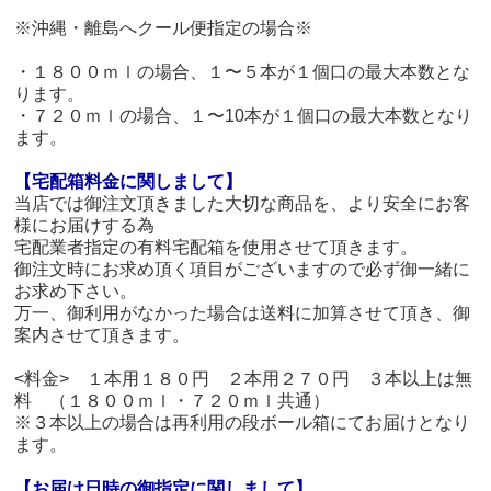
※沖縄・離島へクール便指定の場合※
・１８００ｍｌの場合、１〜５本が１個口の最大本数とな
ります。
・７２０ｍｌの場合、１〜10本が１個口の最大本数となり
ます。
【宅配箱料金に関しまして】
当店では御注文頂きました大切な商品を、より安全にお客
様にお届けする為
宅配業者指定の有料宅配箱を使用させて頂きます。
御注文時にお求め頂く項目がございますので必ず御一緒に
お求め下さい。
万一、御利用がなかった場合は送料に加算させて頂き、御
案内させて頂きます。
<料金> １本用１８０円 ２本用２７０円 ３本以上は無
料 （１８００ｍｌ・７２０ｍｌ共通）
※３本以上の場合は再利用の段ボール箱にてお届けとなり
ます。
【お届け日時の御指定に関しまして】