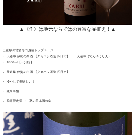
▲《作》は地元ならではの豊富な品揃え！▲
三重県の地酒専門酒屋トップページ
天遊琳 伊勢の白酒 【タカハシ酒造 四日市】
天遊琳（てんゆうりん）
1800ml【一升瓶】
天遊琳 伊勢の白酒 【タカハシ酒造 四日市】
冷やして美味しい！
純米吟醸
季節限定酒
夏の日本酒特集