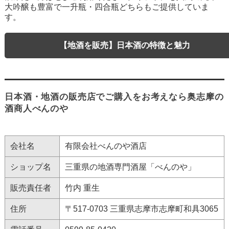
大吟醸も豊富で一升瓶・四合瓶どちらもご提供していま
す。
【地酒を販売】日本酒の特徴と魅力
日本酒・地酒の販売店でご購入をお考えなら奥志摩の
酒商人べんのや
会社名
有限会社べんのや酒店
ショップ名
三重県の地酒専門酒屋「べんのや」
販売責任者
竹内 重生
住所
〒517-0703 三重県志摩市志摩町和具3065