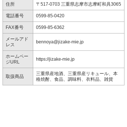
住所
〒517-0703 三重県志摩市志摩町和具3065
電話番号
0599-85-0420
FAX番号
0599-85-6362
メールアド
bennoya@jizake-mie.jp
レス
ホームペー
https://jizake-mie.jp
ジURL
三重県産地酒、三重県産リキュール、本
取扱商品
格焼酎、食品、調味料、衣料品、雑貨