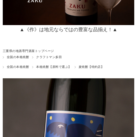
▲《作》は地元ならではの豊富な品揃え！▲
三重県の地酒専門酒屋トップページ
全国の本格焼酎
クラフトマン多田
全国の本格焼酎
本格焼酎【原料で選ぶ】
麦焼酎【特約店】