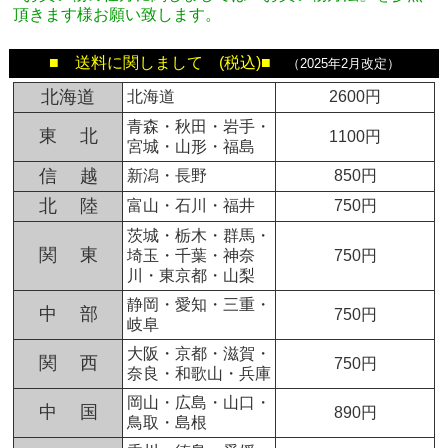
頂きます様お願い致します。
■ 送料に関しまして (税込)■
（2025年2月改定）
北海道
北海道
2600円
青森・秋田・岩手・
東 北
1100円
宮城・山形・福島
信 越
新潟・長野
850円
北 陸
富山・石川・福井
750円
茨城・栃木・群馬・
関 東
埼玉・千葉・神奈
750円
川・東京都・山梨
静岡・愛知・三重・
中 部
750円
岐阜
大阪・京都・滋賀・
関 西
750円
奈良・和歌山・兵庫
岡山・広島・山口・
中 国
890円
鳥取・島根