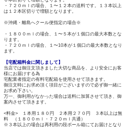
・７２０ｍｌの場合、１〜１２本の送料です。１３本以上
は１２本区切りで増額となります。
※沖縄・離島へクール便指定の場合※
・１８００ｍｌの場合、１〜５本が１個口の最大本数とな
ります。
・７２０ｍｌの場合、１〜10本が１個口の最大本数となり
ます。
【宅配箱料金に関しまして】
当店では御注文頂きました大切な商品を、より安全にお客
様にお届けする為
宅配業者指定の有料宅配箱を使用させて頂きます。
御注文時にお求め頂く項目がございますので必ず御一緒に
お求め下さい。
万一、御利用がなかった場合は送料に加算させて頂き、御
案内させて頂きます。
<料金> １本用１８０円 ２本用２７０円 ３本以上は無
料 （１８００ｍｌ・７２０ｍｌ共通）
※３本以上の場合は再利用の段ボール箱にてお届けとなり