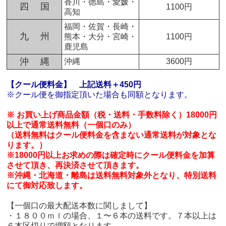
香川・徳島・愛媛・
四 国
1100円
高知
福岡・佐賀・長崎・
九 州
熊本・大分・宮崎・
1100円
鹿児島
沖 縄
沖縄
3600円
【クール便料金】
上記送料＋450円
※クール便を御指定頂いた場合も同額となります。
※ お買い上げ商品金額（税・送料・手数料除く）18000円
以上で通常送料無料（一個口のみ）
（送料無料はクール便料金を含まない通常送料が対象とな
ります。）
※18000円以上お求めの際は確定時にクール便料金を加算
させて頂き、再決済させて頂きます。
※沖縄・北海道・離島は送料無料対象外となり、特別送料
にて御対応致します。
【一個口の最大配送本数に関しまして】
・１８００ｍｌの場合、１〜６本の送料です。７本以上は
６本区切りで増額となります。