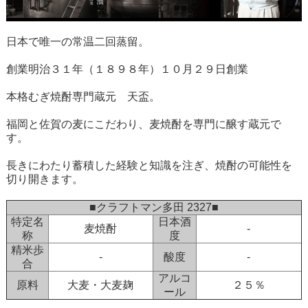
日本で唯一の常温二回蒸留。
創業明治３１年（１８９８年）１０月２９日創業
本格むぎ焼酎専門蔵元 天盃。
福岡と佐賀の麦にこだわり、麦焼酎を専門に醸す蔵元で
す。
長きにわたり蓄積した経験と知識を注ぎ、焼酎の可能性を
切り開きます。
■クラフトマン多田 2327■
特定名
日本酒
麦焼酎
-
称
度
精米歩
-
酸度
-
合
アルコ
原料
大麦・大麦麹
２５％
ール