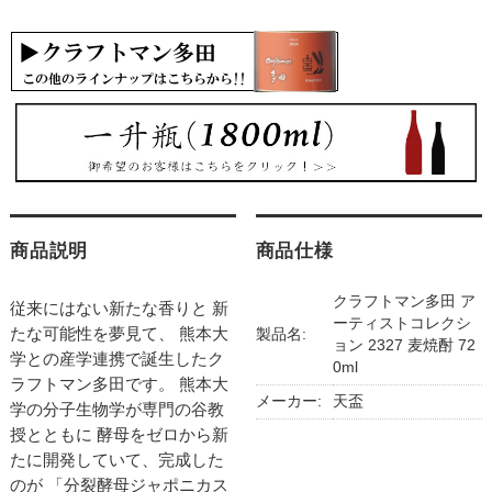
商品説明
商品仕様
クラフトマン多田 ア
従来にはない新たな香りと 新
ーティストコレクシ
たな可能性を夢見て、 熊本大
製品名:
ョン 2327 麦焼酎 72
学との産学連携で誕生したク
0ml
ラフトマン多田です。 熊本大
メーカー:
天盃
学の分子生物学が専門の谷教
授とともに 酵母をゼロから新
たに開発していて、完成した
のが 「分裂酵母ジャポニカス