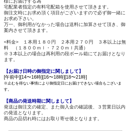
様にお届けする為
宅配業者指定の有料宅配箱を使用させて頂きます。
御注文時にお求め頂く項目がございますので必ず御一緒に
お求め下さい。
万一、御利用がなかった場合は送料に加算させて頂き、御
案内させて頂きます。
<料金> １本用１８０円 ２本用２７０円 ３本以上は無
料 （１８００ｍｌ・７２０ｍｌ共通）
※３本以上の場合は再利用の段ボール箱にてお届けとなり
ます。
【お届け日時の御指定に関しまして】
[午前中][14〜16時][16〜18時][18〜21時]
※止むを得ない事情により御指定日にお届けできない場合もございま
す。
【商品の発送時期に関しまして】
発送は御注文の確定、また御入金の確認後、３営業日以内
の発送となります。
商品の品切れ時にはお取り寄せ後となります。