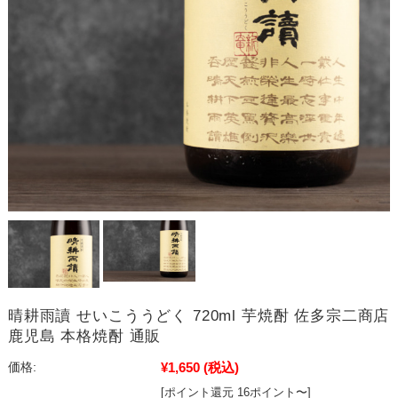
晴耕雨讀 せいこううどく 720ml 芋焼酎 佐多宗二商店
鹿児島 本格焼酎 通販
¥1,650
(税込)
価格:
[ポイント還元 16ポイント〜]