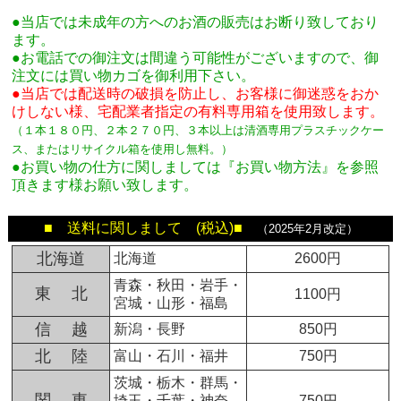
●当店では未成年の方へのお酒の販売はお断り致しており
ます。
●お電話での御注文は間違う可能性がございますので、御
注文には買い物カゴを御利用下さい。
●当店では配送時の破損を防止し、お客様に御迷惑をおか
けしない様、宅配業者指定の有料専用箱
を使用致します。
（１本１８０円、２本２７０円、３本以上は清酒専用プラスチックケー
ス、またはリサイクル箱を使用し無料。
）
●お買い物の仕方に関しましては『お買い物方法』を参照
頂きます様お願い致します。
■ 送料に関しまして (税込)■
（2025年2月改定）
北海道
北海道
2600円
青森・秋田・岩手・
東 北
1100円
宮城・山形・福島
信 越
新潟・長野
850円
北 陸
富山・石川・福井
750円
茨城・栃木・群馬・
関 東
埼玉・千葉・神奈
750円