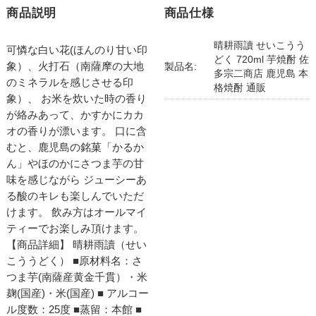
商品説明
商品仕様
晴耕雨讀 せいこうう
可憐な白い花(ほんのり甘い印
どく 720ml 芋焼酎 佐
象）、火打石（南薩摩の大地
製品名:
多宗二商店 鹿児島 本
のミネラルを感じさせる印
格焼酎 通販
象）、 お米を炊いた時の香り
が絡みあって、かすかにカカ
オの香りが漂います。 口に含
むと、鹿児島の銘菓「かるか
ん」やほのかにさつま芋の甘
味を感じながら ジューシーあ
る酸のキレも楽しんでいただ
けます。 飲み方はオールマイ
ティーでお楽しみ頂けます。
【商品詳細】 晴耕雨讀（せい
こううどく） ■原材料名：さ
つま芋(南薩産黄金千貫）・米
麹(国産)・米(国産) ■ アルコー
ル度数：25度 ■蒸留：本館 ■