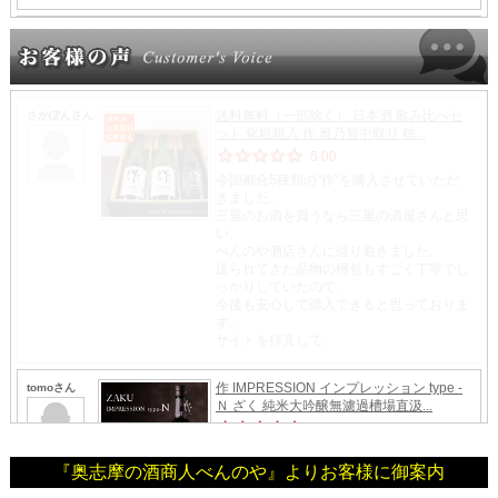
『奥志摩の酒商人べんのや』よりお客様に御案内