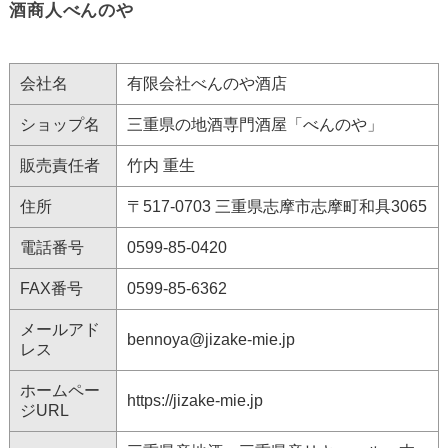
酒商人べんのや
会社名
有限会社べんのや酒店
ショップ名
三重県の地酒専門酒屋「べんのや」
販売責任者
竹内 重生
住所
〒517-0703 三重県志摩市志摩町和具3065
電話番号
0599-85-0420
FAX番号
0599-85-6362
メールアド
bennoya@jizake-mie.jp
レス
ホームペー
https://jizake-mie.jp
ジURL