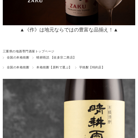
▲《作》は地元ならではの豊富な品揃え！▲
三重県の地酒専門酒屋トップページ
全国の本格焼酎
晴耕雨読 【佐多宗二商店】
全国の本格焼酎
本格焼酎【原料で選ぶ】
芋焼酎【特約店】