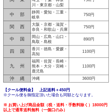
川・東京都・山梨
静岡・愛知・三重・
中 部
750円
岐阜
大阪・京都・滋賀・
関 西
750円
奈良・和歌山・兵庫
岡山・広島・山口・
中 国
890円
鳥取・島根
香川・徳島・愛媛・
四 国
1100円
高知
福岡・佐賀・長崎・
九 州
熊本・大分・宮崎・
1100円
鹿児島
沖 縄
沖縄
3600円
【クール便料金】
上記送料＋450円
※クール便を御指定頂いた場合も同額となります。
※ お買い上げ商品金額（税・送料・手数料除く）18000円
以上で通常送料無料（一個口のみ）