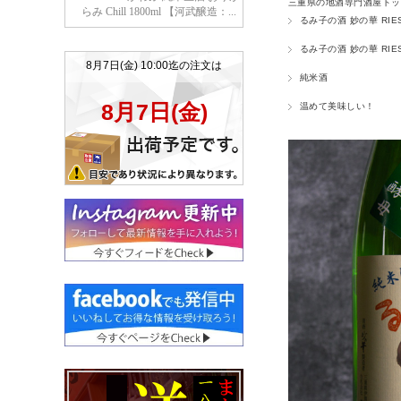
三重県の地酒専門酒屋トッ
るみ子の酒 妙の華 RIE
るみ子の酒 妙の華 RIE
純米酒
温めて美味しい！