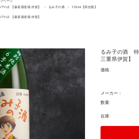
プページ
STYLE 【森喜酒造場 伊賀】
るみ子の酒
720ml【四合瓶】
STYLE 【森喜酒造場 伊賀】
るみ子の酒 特
三重県伊賀
価格:
メーカー：
数量:
在庫: