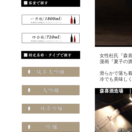
女性杜氏『森喜
漫画『夏子の酒
滑らかで落ち着
冷でも美味しく
森喜酒造場 