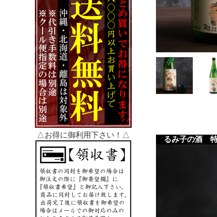
△お得に御利用下さい！△
るみ子の酒 特