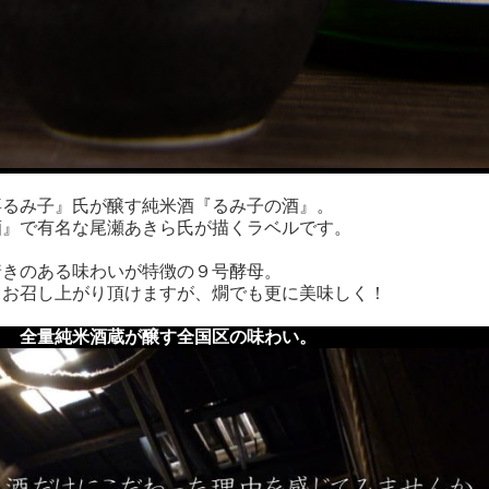
るみ子』氏が醸す純米酒『るみ子の酒』。
』で有名な尾瀬あきら氏が描くラベルです。
きのある味わいが特徴の９号酵母。
お召し上がり頂けますが、燗でも更に美味しく！
｜ 全量純米酒蔵が醸す全国区の味わい。