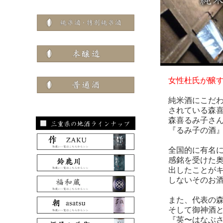
女性杜氏が醸
純米酒にこだわ
されている森喜
森喜るみ子さん
『るみ子の酒』
全国的に有名に
感銘を受けた奥
出したことがキ
しないそのお酒は
また、代表の森
そして御神酒と
『英〜はなぶさ