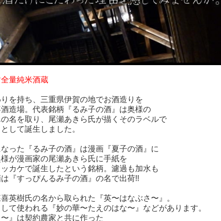
す全量純米酒蔵
りを持ち、三重県伊賀の地でお酒造りを
酒造場。代表銘柄『るみ子の酒』は奥様の
の名を取り、尾瀬あきら氏が描くそのラベルで
として誕生しました。
なった『るみ子の酒』は漫画『夏子の酒』に
様が漫画家の尾瀬あきら氏に手紙を
ッカケで誕生したという銘柄。濾過も加水も
『すっぴんるみ子の酒』の名で出荷!!
喜英樹氏の名から取られた『英〜はなぶさ〜』。
して使われる『妙の華〜たえのはな〜』などがあります。
〜』は契約農家と共に作った