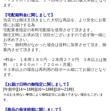
・７２０ｍｌの場合、１〜10本が１個口の最大本数となり
ます。
【宅配箱料金に関しまして】
当店では御注文頂きました大切な商品を、より安全にお客
様にお届けする為
宅配業者指定の有料宅配箱を使用させて頂きます。
御注文時にお求め頂く項目がございますので必ず御一緒に
お求め下さい。
万一、御利用がなかった場合は送料に加算させて頂き、御
案内させて頂きます。
<料金> １本用１８０円 ２本用２７０円 ３本以上は無
料 （１８００ｍｌ・７２０ｍｌ共通）
※３本以上の場合は再利用の段ボール箱にてお届けとなり
ます。
【お届け日時の御指定に関しまして】
[午前中][14〜16時][16〜18時][18〜21時]
※止むを得ない事情により御指定日にお届けできない場合もございま
す。
【商品の発送時期に関しまして】