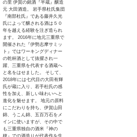
の里 伊賀の銘酒『半蔵』醸造
元 大田酒造。 岩手県杜氏集団
『南部杜氏』である藤井久光
氏によって醸される酒は５０
年を越える経験を注ぎ造られ
ます。 2016年に地元三重県で
開催された『伊勢志摩サミッ
ト』ではワーキングディナー
の乾杯酒として抜擢され一
躍、三重県を代表する酒蔵へ
と名をはせました。 そして、
2018年には七代目の大田有輝
氏が蔵に入り、若手杜氏の感
性を加え、新しい味わいへと
進化を魅せます。 地元の原料
にこだわりを持ち、伊賀山田
錦、うこん錦、五百万石をメ
インに使いますが、その中で
も三重県独自の酒米『神の
穂』での酒造りが代表作を生