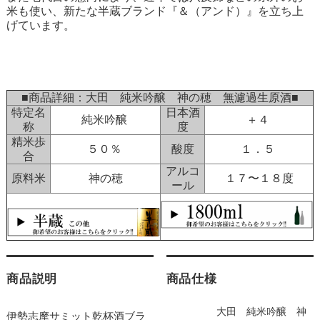
米も使い、新たな半蔵ブランド『＆（アンド）』を立ち上
げています。
■商品詳細：大田 純米吟醸 神の穂 無濾過生原酒■
特定名
日本酒
純米吟醸
＋４
称
度
精米歩
５０％
酸度
１．５
合
アルコ
原料米
神の穂
１７〜１８度
ール
商品説明
商品仕様
大田 純米吟醸 神
伊勢志摩サミット乾杯酒ブラ