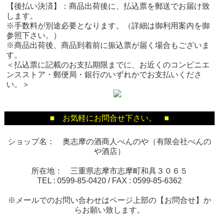
【後払い決済】：商品出荷後に、払込票を郵送でお届け致
します。
※手数料が別途必要となります。（詳細は御利用案内を御
参照下さい。）
※商品出荷後、商品到着前に振込票が届く場合もございま
す。
＜払込票に記載のお支払期限までに、お近くのコンビニエ
ンスストア・郵便局・銀行のいずれかでお支払いくださ
い。＞
■ お気軽にお問合せ下さい。 ■
ショップ名： 奥志摩の酒商人べんのや（有限会社べんの
や酒店）
所在地： 三重県志摩市志摩町和具３０６５
TEL :
0599-85-0420
/ FAX :
0599-85-6362
※メールでのお問い合わせはページ上部の【お問合せ】か
らお願い致します。