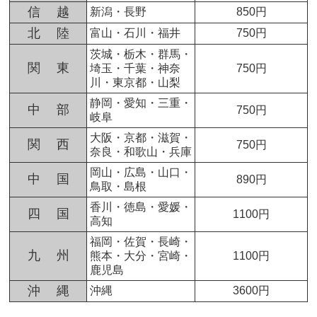
信 越
新潟・長野
850円
北 陸
富山・石川・福井
750円
茨城・栃木・群馬・
関 東
埼玉・千葉・神奈
750円
川・東京都・山梨
静岡・愛知・三重・
中 部
750円
岐阜
大阪・京都・滋賀・
関 西
750円
奈良・和歌山・兵庫
岡山・広島・山口・
中 国
890円
鳥取・島根
香川・徳島・愛媛・
四 国
1100円
高知
福岡・佐賀・長崎・
九 州
熊本・大分・宮崎・
1100円
鹿児島
沖 縄
沖縄
3600円