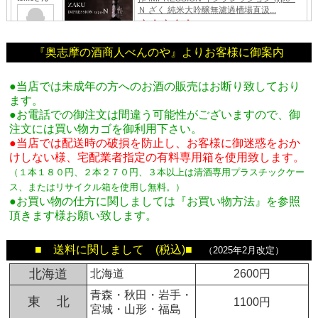
『奥志摩の酒商人べんのや』よりお客様に御案内
●当店では未成年の方へのお酒の販売はお断り致しており
ます。
●お電話での御注文は間違う可能性がございますので、御
注文には買い物カゴを御利用下さい。
●当店では配送時の破損を防止し、お客様に御迷惑をおか
けしない様、宅配業者指定の有料専用箱
を使用致します。
（１本１８０円、２本２７０円、３本以上は清酒専用プラスチックケー
ス、またはリサイクル箱を使用し無料。
）
●お買い物の仕方に関しましては『お買い物方法』を参照
頂きます様お願い致します。
■ 送料に関しまして (税込)■
（2025年2月改定）
北海道
北海道
2600円
青森・秋田・岩手・
東 北
1100円
宮城・山形・福島