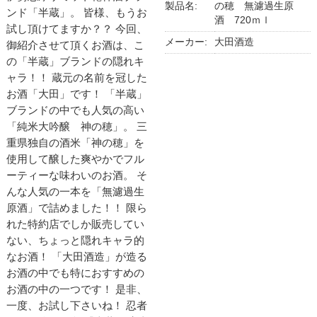
製品名:
の穂 無濾過生原
ンド「半蔵」。 皆様、もうお
酒 720ｍｌ
試し頂けてますか？？ 今回、
メーカー:
大田酒造
御紹介させて頂くお酒は、こ
の「半蔵」ブランドの隠れキ
ャラ！！ 蔵元の名前を冠した
お酒「大田」です！ 「半蔵」
ブランドの中でも人気の高い
「純米大吟醸 神の穂」。 三
重県独自の酒米「神の穂」を
使用して醸した爽やかでフル
ーティーな味わいのお酒。 そ
んな人気の一本を「無濾過生
原酒」で詰めました！！ 限ら
れた特約店でしか販売してい
ない、ちょっと隠れキャラ的
なお酒！ 「大田酒造」が造る
お酒の中でも特におすすめの
お酒の中の一つです！ 是非、
一度、お試し下さいね！ 忍者