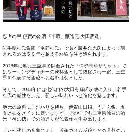
忍者の里 伊賀の銘酒『半蔵』醸造元 大田酒造。
岩手県杜氏集団『南部杜氏』である藤井久光氏によって醸
される酒は５０年を越える経験を注ぎ造られます。
2016年に地元三重県で開催された『伊勢志摩サミット』で
はワーキングディナーの乾杯酒として抜擢され一躍、三重
県を代表する酒蔵へと名をはせました。
そして、2018年には七代目の大田有輝氏が蔵に入り、若手
杜氏の感性を加え、新しい味わいへと進化を魅せます。
地元の原料にこだわりを持ち、伊賀山田錦、うこん錦、五
百万石をメインに使いますが、その中でも三重県独自の酒
米『神の穂』での酒造りが代表作を生み出します。
また七代目の意向により、近年では八反錦などの県外のお