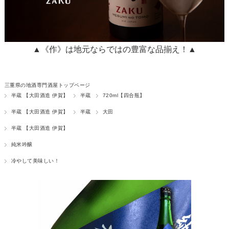
▲《作》は地元ならではの豊富な品揃え！▲
三重県の地酒専門酒屋トップページ
半蔵 【大田酒造 伊賀】
半蔵
720ml【四合瓶】
半蔵 【大田酒造 伊賀】
半蔵
大田
半蔵 【大田酒造 伊賀】
純米吟醸
冷やして美味しい！