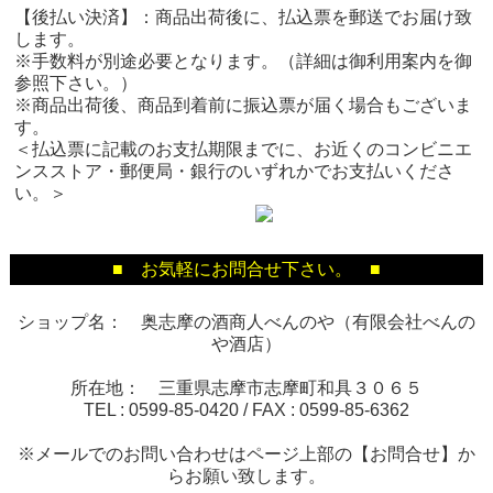
【後払い決済】：商品出荷後に、払込票を郵送でお届け致
します。
※手数料が別途必要となります。（詳細は御利用案内を御
参照下さい。）
※商品出荷後、商品到着前に振込票が届く場合もございま
す。
＜払込票に記載のお支払期限までに、お近くのコンビニエ
ンスストア・郵便局・銀行のいずれかでお支払いくださ
い。＞
■ お気軽にお問合せ下さい。 ■
ショップ名： 奥志摩の酒商人べんのや（有限会社べんの
や酒店）
所在地： 三重県志摩市志摩町和具３０６５
TEL :
0599-85-0420
/ FAX :
0599-85-6362
※メールでのお問い合わせはページ上部の【お問合せ】か
らお願い致します。