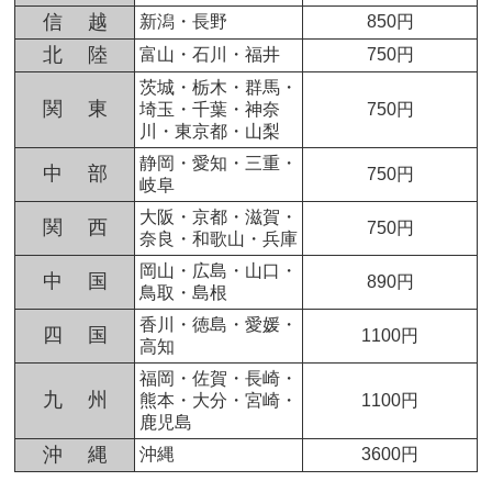
信 越
新潟・長野
850円
北 陸
富山・石川・福井
750円
茨城・栃木・群馬・
関 東
埼玉・千葉・神奈
750円
川・東京都・山梨
静岡・愛知・三重・
中 部
750円
岐阜
大阪・京都・滋賀・
関 西
750円
奈良・和歌山・兵庫
岡山・広島・山口・
中 国
890円
鳥取・島根
香川・徳島・愛媛・
四 国
1100円
高知
福岡・佐賀・長崎・
九 州
熊本・大分・宮崎・
1100円
鹿児島
沖 縄
沖縄
3600円