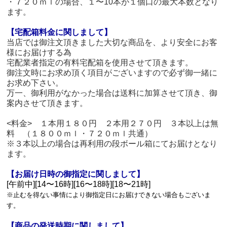
・７２０ｍｌの場合、１〜10本が１個口の最大本数となり
ます。
【宅配箱料金に関しまして】
当店では御注文頂きました大切な商品を、より安全にお客
様にお届けする為
宅配業者指定の有料宅配箱を使用させて頂きます。
御注文時にお求め頂く項目がございますので必ず御一緒に
お求め下さい。
万一、御利用がなかった場合は送料に加算させて頂き、御
案内させて頂きます。
<料金> １本用１８０円 ２本用２７０円 ３本以上は無
料 （１８００ｍｌ・７２０ｍｌ共通）
※３本以上の場合は再利用の段ボール箱にてお届けとなり
ます。
【お届け日時の御指定に関しまして】
[午前中][14〜16時][16〜18時][18〜21時]
※止むを得ない事情により御指定日にお届けできない場合もございま
す。
【商品の発送時期に関しまして】