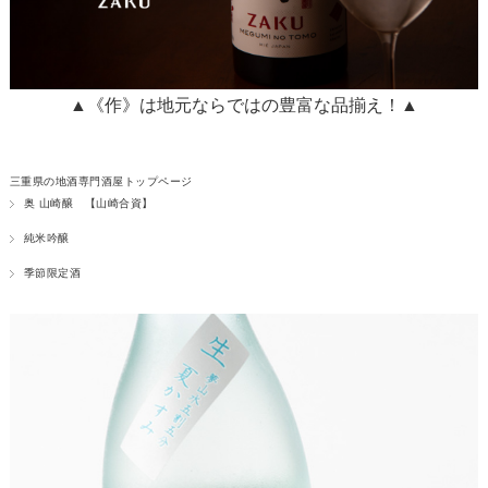
▲《作》は地元ならではの豊富な品揃え！▲
三重県の地酒専門酒屋トップページ
奥 山崎醸 【山崎合資】
純米吟醸
季節限定酒