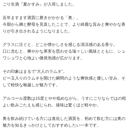
ごり生酒『夏かすみ』が入荷しました。
近年ますます酒質に磨きがかかる「奥」。
今期から麹と酵母を見直したことで、より綺麗な旨みと爽やかな香
りが引き出されるようになりました。
グラスに注ぐと、どこか懐かしさを感じる清涼感のある香り。
口に含むと、爽やかな果実を思わせる瑞々しい風味とともに、シュ
ワシュワと心地よい微発泡感が広がります。
その印象はまるで“大人のラムネ”。
ビー玉入りのラムネを開けた瞬間のような爽快感と優しい甘み、そ
して軽快な喉越しが魅力です。
アルコール度数は15度とやや低めながら、うすにごりならではの程
よい飲みごたえも感じられ、後味は驚くほど軽やか。
奥を飲み続けている方には進化した酒質を、初めて飲む方には奥の
魅力を知るきっかけとしておすすめしたい一本です。