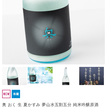
奥 おく 生 夏かすみ 夢山水五割五分 純米吟醸原酒