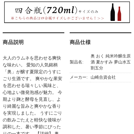
商品説明
商品仕様
奥 おく 純米吟醸生原
大人のラムネを思わせる爽快
製品名:
酒 夏かすみ 夢山水五
な味わい。 愛知の人気銘柄
割五分
「奥」が醸す夏限定のうすに
メーカー:
山崎合資会社
ごり生酒です。 爽やかな果実
を思わせる瑞々しい風味と、
心地よい微発泡感が魅力。 今
期より麹と酵母を見直し、よ
り綺麗な旨みと爽やかな香り
を実現しました。 うすにごり
の飲みごたえと軽快な後味が
調和した、暑い季節にぴった
りの一本です。 【詳細】 奥