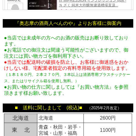
『奥志摩の酒商人べんのや』よりお客様に御案内
●当店では未成年の方へのお酒の販売はお断り致しており
ます。
●お電話での御注文は間違う可能性がございますので、御
注文には買い物カゴを御利用下さい。
●当店では配送時の破損を防止し、お客様に御迷惑をおか
けしない様、宅配業者指定の有料専用箱
を使用致します。
（１本１８０円、２本２７０円、３本以上は清酒専用プラスチックケー
ス、またはリサイクル箱を使用し無料。
）
●お買い物の仕方に関しましては『お買い物方法』を参照
頂きます様お願い致します。
■ 送料に関しまして (税込)■
（2025年2月改定）
北海道
北海道
2600円
青森・秋田・岩手・
東 北
1100円
宮城・山形・福島