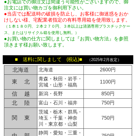
●お電話での御注文は間違う可能性がございますので、御
注文には買い物カゴを御利用下さい。
●当店では配送時の破損を防止し、お客様に御迷惑をおか
けしない様、宅配業者指定の有料専用箱
を使用致します。
（１本１８０円、２本２７０円、３本以上は清酒専用プラスチックケー
ス、またはリサイクル箱を使用し無料。
）
●お買い物の仕方に関しましては『お買い物方法』を参照
頂きます様お願い致します。
■ 送料に関しまして (税込)■
（2025年2月改定）
北海道
北海道
2600円
青森・秋田・岩手・
東 北
1100円
宮城・山形・福島
信 越
新潟・長野
850円
北 陸
富山・石川・福井
750円
茨城・栃木・群馬・
関 東
埼玉・千葉・神奈
750円
川・東京都・山梨
静岡・愛知・三重・
中 部
750円