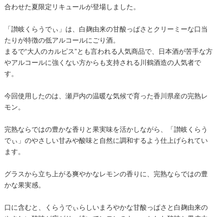
合わせた夏限定リキュールが登場しました。
「讃岐くらうでぃ」は、白麹由来の甘酸っぱさとクリーミーな口当
たりが特徴の低アルコールにごり酒。
まるで“大人のカルピス”とも言われる人気商品で、日本酒が苦手な方
やアルコールに強くない方からも支持される川鶴酒造の人気者で
す。
今回使用したのは、瀬戸内の温暖な気候で育った香川県産の完熟レ
モン。
完熟ならではの豊かな香りと果実味を活かしながら、「讃岐くらう
でぃ」のやさしい甘みや酸味と自然に調和するよう仕上げられてい
ます。
グラスから立ち上がる爽やかなレモンの香りに、完熟ならではの豊
かな果実感。
口に含むと、くらうでぃらしいまろやかな甘酸っぱさと白麹由来の