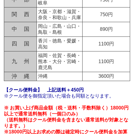
岐阜
大阪・京都・滋賀・
関 西
750円
奈良・和歌山・兵庫
岡山・広島・山口・
中 国
890円
鳥取・島根
香川・徳島・愛媛・
四 国
1100円
高知
福岡・佐賀・長崎・
九 州
熊本・大分・宮崎・
1100円
鹿児島
沖 縄
沖縄
3600円
【クール便料金】
上記送料＋450円
※クール便を御指定頂いた場合も同額となります。
※ お買い上げ商品金額（税・送料・手数料除く）18000円
以上で通常送料無料（一個口のみ）
（送料無料はクール便料金を含まない通常送料が対象とな
ります。）
※18000円以上お求めの際は確定時にクール便料金を加算