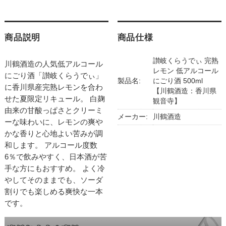
商品説明
商品仕様
讃岐くらうでぃ 完熟
川鶴酒造の人気低アルコール
レモン 低アルコール
にごり酒「讃岐くらうでぃ」
製品名:
にごり酒 500ml
に香川県産完熟レモンを合わ
【川鶴酒造：香川県
せた夏限定リキュール。 白麹
観音寺】
由来の甘酸っぱさとクリーミ
メーカー:
川鶴酒造
ーな味わいに、レモンの爽や
かな香りと心地よい苦みが調
和します。 アルコール度数
6％で飲みやすく、日本酒が苦
手な方にもおすすめ。 よく冷
やしてそのままでも、ソーダ
割りでも楽しめる爽快な一本
です。