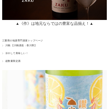
▲《作》は地元ならではの豊富な品揃え！▲
三重県の地酒専門酒屋トップページ
川鶴 【川鶴酒造：香川県】
冷やして美味しい！
超数量限定酒