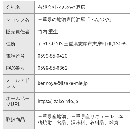
会社名
有限会社べんのや酒店
ショップ名
三重県の地酒専門酒屋「べんのや」
販売責任者
竹内 重生
住所
〒517-0703 三重県志摩市志摩町和具3065
電話番号
0599-85-0420
FAX番号
0599-85-6362
メールアド
bennoya@jizake-mie.jp
レス
ホームペー
https://jizake-mie.jp
ジURL
三重県産地酒、三重県産リキュール、本
取扱商品
格焼酎、食品、調味料、衣料品、雑貨