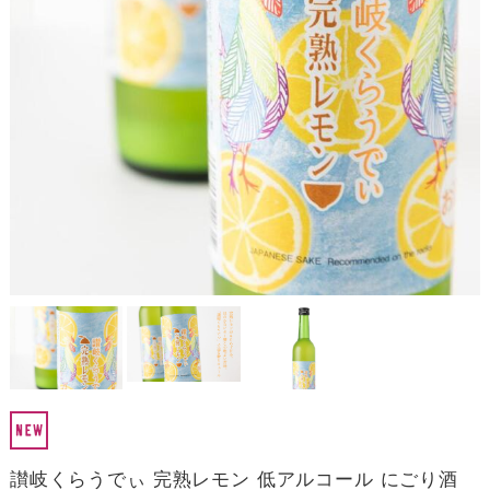
讃岐くらうでぃ 完熟レモン 低アルコール にごり酒