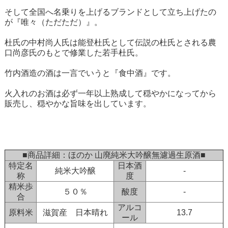
そして全国へ名乗りを上げるブランドとして立ち上げたの
が『唯々（ただただ）』。
杜氏の中村尚人氏は能登杜氏として伝説の杜氏とされる農
口尚彦氏のもとで修業した若手杜氏。
竹内酒造の酒は一言でいうと『食中酒』です。
火入れのお酒は必ず一年以上熟成して穏やかになってから
販売し、穏やかな旨味を出しています。
■商品詳細：ほのか 山廃純米大吟醸無濾過生原酒■
特定名
日本酒
純米大吟醸
-
称
度
精米歩
５０％
酸度
-
合
アルコ
原料米
滋賀産 日本晴れ
13.7
ール