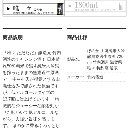
商品説明
商品仕様
ほのか 山廃純米大吟
『唯々 ただただ』醸造元 竹内
醸無濾過生原酒 720
酒造のチャレンジ酒！ 日本晴
製品名:
ml 竹内酒造 滋賀県
れ50％精米で醸す純米大吟醸
唯々 特約店 通販
を搾ったままの無濾過生原酒
メーカー:
竹内酒造
で！ 中村杜氏が得意とする山
廃仕込みで醸された原酒です
が、低アルコールタイプの
13.7度に仕上げています。 特
徴的なジューシーな酸を効か
せた味わいで低アルコールな
がら、力強い旨味を感じま
す。 ほのかに香るふわりとし