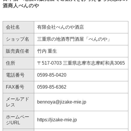
酒商人べんのや
会社名
有限会社べんのや酒店
ショップ名
三重県の地酒専門酒屋「べんのや」
販売責任者
竹内 重生
住所
〒517-0703 三重県志摩市志摩町和具3065
電話番号
0599-85-0420
FAX番号
0599-85-6362
メールアド
bennoya@jizake-mie.jp
レス
ホームペー
https://jizake-mie.jp
ジURL