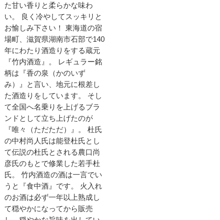
た甘い香りと柔らかな味わ
い。 良く冷やしてスッキリと
お愉しみ下さい！ 東海道の宿
場町、滋賀県湖南市石部で140
年にわたり酒造りをする蔵元
『竹内酒造』。 レギュラー銘
柄は『香の泉（かのいず
み）』と言い、地元に根差し
た酒造りをしています。 そし
て全国へ名乗りを上げるブラ
ンドとして立ち上げたのが
『唯々（ただただ）』。 杜氏
の中村尚人氏は能登杜氏とし
て伝説の杜氏とされる農口尚
彦氏のもとで修業した若手杜
氏。 竹内酒造の酒は一言でい
うと『食中酒』です。 火入れ
のお酒は必ず一年以上熟成し
て穏やかになってから販売
し、穏やかな旨味を出してい