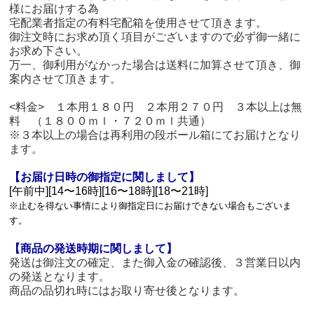
様にお届けする為
宅配業者指定の有料宅配箱を使用させて頂きます。
御注文時にお求め頂く項目がございますので必ず御一緒に
お求め下さい。
万一、御利用がなかった場合は送料に加算させて頂き、御
案内させて頂きます。
<料金> １本用１８０円 ２本用２７０円 ３本以上は無
料 （１８００ｍｌ・７２０ｍｌ共通）
※３本以上の場合は再利用の段ボール箱にてお届けとなり
ます。
【お届け日時の御指定に関しまして】
[午前中][14〜16時][16〜18時][18〜21時]
※止むを得ない事情により御指定日にお届けできない場合もございま
す。
【商品の発送時期に関しまして】
発送は御注文の確定、また御入金の確認後、３営業日以内
の発送となります。
商品の品切れ時にはお取り寄せ後となります。