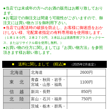
●当店では未成年の方へのお酒の販売はお断り致しており
ます。
●お電話での御注文は間違う可能性がございますので、御
注文には買い物カゴを御利用下さい。
●当店では配送時の破損を防止し、お客様に御迷惑をおか
けしない様、宅配業者指定の有料専用箱
を使用致します。
（１本１８０円、２本２７０円、３本以上は清酒専用プラスチックケー
ス、またはリサイクル箱を使用し無料。
）
●お買い物の仕方に関しましては『お買い物方法』を参照
頂きます様お願い致します。
■ 送料に関しまして (税込)■
（2025年2月改定）
北海道
北海道
2600円
青森・秋田・岩手・
東 北
1100円
宮城・山形・福島
信 越
新潟・長野
850円
北 陸
富山・石川・福井
750円
茨城・栃木・群馬・