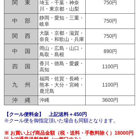
関 東
埼玉・千葉・神奈
750円
川・東京都・山梨
静岡・愛知・三重・
中 部
750円
岐阜
大阪・京都・滋賀・
関 西
750円
奈良・和歌山・兵庫
岡山・広島・山口・
中 国
890円
鳥取・島根
香川・徳島・愛媛・
四 国
1100円
高知
福岡・佐賀・長崎・
九 州
熊本・大分・宮崎・
1100円
鹿児島
沖 縄
沖縄
3600円
【クール便料金】
上記送料＋450円
※クール便を御指定頂いた場合も同額となります。
※ お買い上げ商品金額（税・送料・手数料除く）18000円