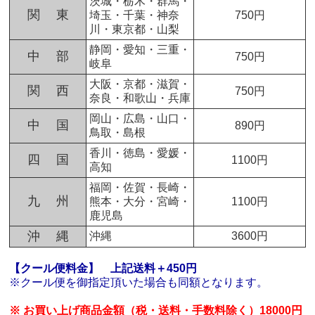
茨城・栃木・群馬・
関 東
埼玉・千葉・神奈
750円
川・東京都・山梨
静岡・愛知・三重・
中 部
750円
岐阜
大阪・京都・滋賀・
関 西
750円
奈良・和歌山・兵庫
岡山・広島・山口・
中 国
890円
鳥取・島根
香川・徳島・愛媛・
四 国
1100円
高知
福岡・佐賀・長崎・
九 州
熊本・大分・宮崎・
1100円
鹿児島
沖 縄
沖縄
3600円
【クール便料金】
上記送料＋450円
※クール便を御指定頂いた場合も同額となります。
※ お買い上げ商品金額（税・送料・手数料除く）18000円