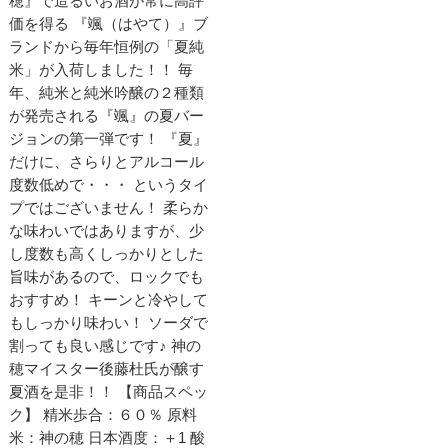
穂』で造るいお酒が常に高評
価を得る 『颯（はやて）』ブ
ランドから毎年恒例の「夏純
米」が入荷しました！！ 毎
年、純米と純米吟醸の２種類
が発売される『颯』の夏バー
ジョンの第一弾です！ 『夏』
だけに、さらりとアルコール
度数低めで・・・ というタイ
プではございません！ 柔らか
な味わいではありますが、少
し度数も高くしっかりとした
旨味があるので、ロックでも
おすすめ！ キーンと冷やして
もしっかり味わい！ ソーダで
割っても良い感じです♪ 神の
穂マイスター後藤杜氏が醸す
夏酒を是非！！ 【商品スペッ
ク】 精米歩合：６０％ 原料
米：神の穂 日本酒度：＋1 酸