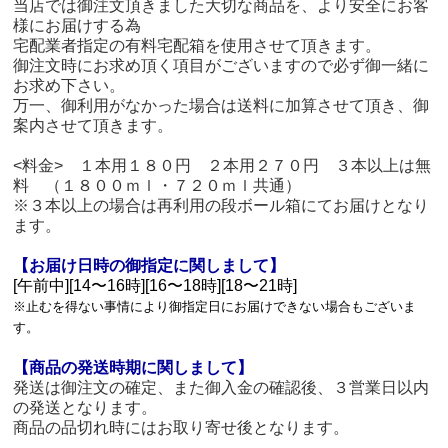
当店では御注文頂きました大切な商品を、より安全にお客
様にお届けする為
宅配業者指定の有料宅配箱を使用させて頂きます。
御注文時にお求め頂く項目がございますので必ず御一緒に
お求め下さい。
万一、御利用がなかった場合は送料に加算させて頂き、御
案内させて頂きます。
<料金> １本用１８０円 ２本用２７０円 ３本以上は無
料 （１８００ｍｌ・７２０ｍｌ共通）
※３本以上の場合は再利用の段ボール箱にてお届けとなり
ます。
【お届け日時の御指定に関しまして】
[午前中][14〜16時][16〜18時][18〜21時]
※止むを得ない事情により御指定日にお届けできない場合もございま
す。
【商品の発送時期に関しまして】
発送は御注文の確定、また御入金の確認後、３営業日以内
の発送となります。
商品の品切れ時にはお取り寄せ後となります。