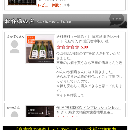
『奥志摩の酒商人べんのや』よりお客様に御案内