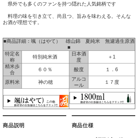
県外でも多くのファンを持つ隠れた人気銘柄です
料理の味を引き立て、尚且つ、旨みを味わえる。そんな
お酒が理想です。
■商品詳細：颯（はやて） 雄山錦 夏純米 無濾過生原酒
■
特定名
日本酒
特別純米酒
＋1
称
度
精米歩
６０％
酸度
１．6
合
アルコ
原料米
神の穂
１７度
ール
商品説明
商品仕様