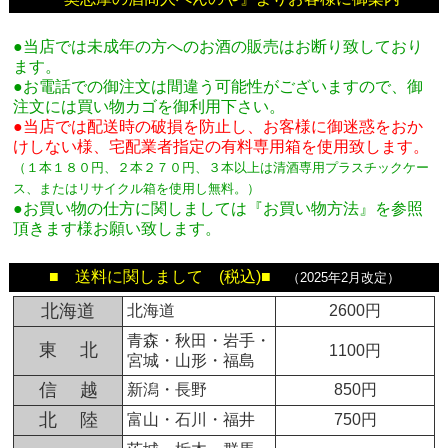
●当店では未成年の方へのお酒の販売はお断り致しており
ます。
●お電話での御注文は間違う可能性がございますので、御
注文には買い物カゴを御利用下さい。
●当店では配送時の破損を防止し、お客様に御迷惑をおか
けしない様、宅配業者指定の有料専用箱
を使用致します。
（１本１８０円、２本２７０円、３本以上は清酒専用プラスチックケー
ス、またはリサイクル箱を使用し無料。
）
●お買い物の仕方に関しましては『お買い物方法』を参照
頂きます様お願い致します。
■ 送料に関しまして (税込)■
（2025年2月改定）
北海道
北海道
2600円
青森・秋田・岩手・
東 北
1100円
宮城・山形・福島
信 越
新潟・長野
850円
北 陸
富山・石川・福井
750円