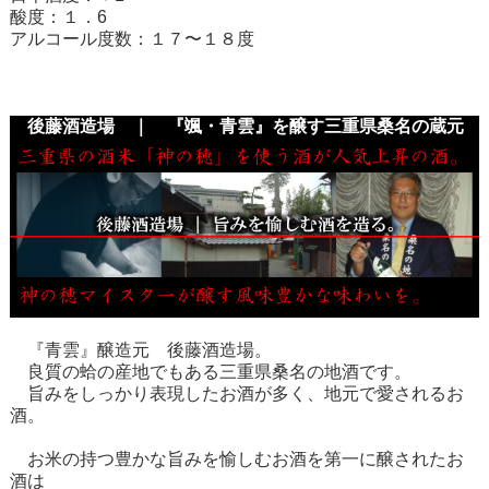
酸度：１．6
アルコール度数：１７〜１８度
後藤酒造場 ｜ 『颯・青雲』を醸す三重県桑名の蔵元
『青雲』醸造元 後藤酒造場。
良質の蛤の産地でもある三重県桑名の地酒です。
旨みをしっかり表現したお酒が多く、地元で愛されるお
酒。
お米の持つ豊かな旨みを愉しむお酒を第一に醸されたお
酒は