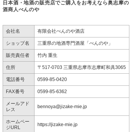
日本酒・地酒の販売店でご購入をお考えなら奥志摩の
酒商人べんのや
会社名
有限会社べんのや酒店
ショップ名
三重県の地酒専門酒屋「べんのや」
販売責任者
竹内 重生
住所
〒517-0703 三重県志摩市志摩町和具3065
電話番号
0599-85-0420
FAX番号
0599-85-6362
メールアド
bennoya@jizake-mie.jp
レス
ホームペー
https://jizake-mie.jp
ジURL