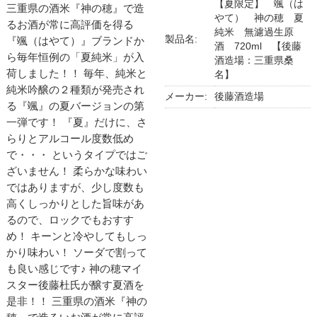
【夏限定】 颯（は
三重県の酒米『神の穂』で造
やて） 神の穂 夏
るお酒が常に高評価を得る
純米 無濾過生原
製品名:
『颯（はやて）』ブランドか
酒 720ml 【後藤
ら毎年恒例の「夏純米」が入
酒造場：三重県桑
荷しました！！ 毎年、純米と
名】
純米吟醸の２種類が発売され
メーカー:
後藤酒造場
る『颯』の夏バージョンの第
一弾です！ 『夏』だけに、さ
らりとアルコール度数低め
で・・・ というタイプではご
ざいません！ 柔らかな味わい
ではありますが、少し度数も
高くしっかりとした旨味があ
るので、ロックでもおすす
め！ キーンと冷やしてもしっ
かり味わい！ ソーダで割って
も良い感じです♪ 神の穂マイ
スター後藤杜氏が醸す夏酒を
是非！！ 三重県の酒米『神の