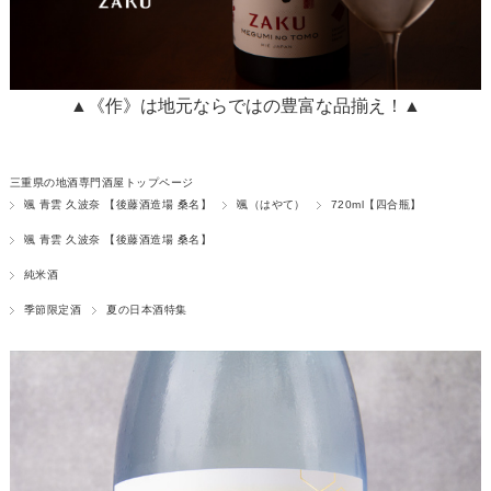
▲《作》は地元ならではの豊富な品揃え！▲
三重県の地酒専門酒屋トップページ
颯 青雲 久波奈 【後藤酒造場 桑名】
颯（はやて）
720ml【四合瓶】
颯 青雲 久波奈 【後藤酒造場 桑名】
純米酒
季節限定酒
夏の日本酒特集