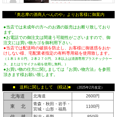
『奥志摩の酒商人べんのや』よりお客様に御案内
●当店では未成年の方へのお酒の販売はお断り致しており
ます。
●お電話での御注文は間違う可能性がございますので、御
注文には買い物カゴを御利用下さい。
●当店では配送時の破損を防止し、お客様に御迷惑をおか
けしない様、宅配業者指定の有料専用箱
を使用致します。
（１本１８０円、２本２７０円、３本以上は清酒専用プラスチックケー
ス、またはリサイクル箱を使用し無料。
）
●お買い物の仕方に関しましては『お買い物方法』を参照
頂きます様お願い致します。
■ 送料に関しまして (税込)■
（2025年2月改定）
北海道
北海道
2600円
青森・秋田・岩手・
東 北
1100円
宮城・山形・福島
信 越
新潟・長野
850円