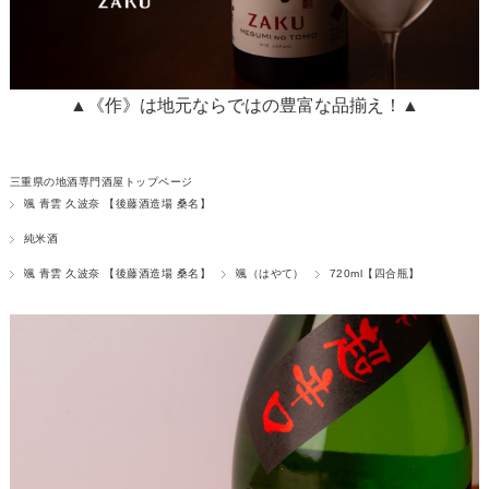
▲《作》は地元ならではの豊富な品揃え！▲
三重県の地酒専門酒屋トップページ
颯 青雲 久波奈 【後藤酒造場 桑名】
純米酒
颯 青雲 久波奈 【後藤酒造場 桑名】
颯（はやて）
720ml【四合瓶】