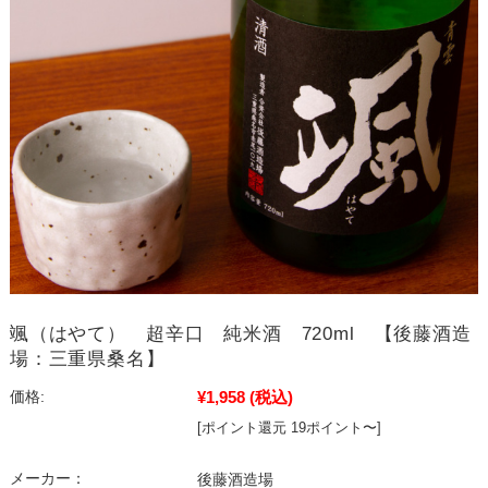
颯（はやて） 超辛口 純米酒 720ml 【後藤酒造
場：三重県桑名】
¥1,958
(税込)
価格:
[ポイント還元 19ポイント〜]
メーカー：
後藤酒造場