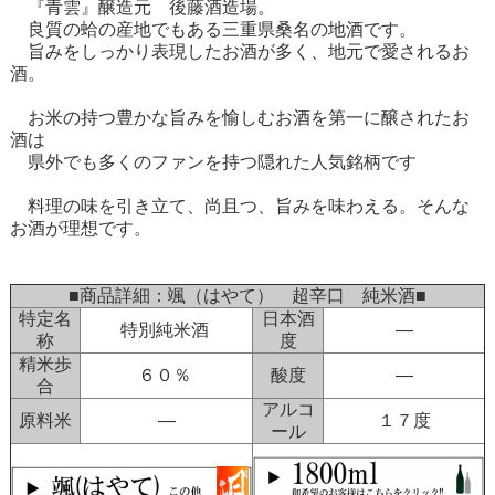
『青雲』醸造元 後藤酒造場。
良質の蛤の産地でもある三重県桑名の地酒です。
旨みをしっかり表現したお酒が多く、地元で愛されるお
酒。
お米の持つ豊かな旨みを愉しむお酒を第一に醸されたお
酒は
県外でも多くのファンを持つ隠れた人気銘柄です
料理の味を引き立て、尚且つ、旨みを味わえる。そんな
お酒が理想です。
■商品詳細：颯（はやて） 超辛口 純米酒■
特定名
日本酒
特別純米酒
―
称
度
精米歩
６０％
酸度
―
合
アルコ
原料米
―
１７度
ール