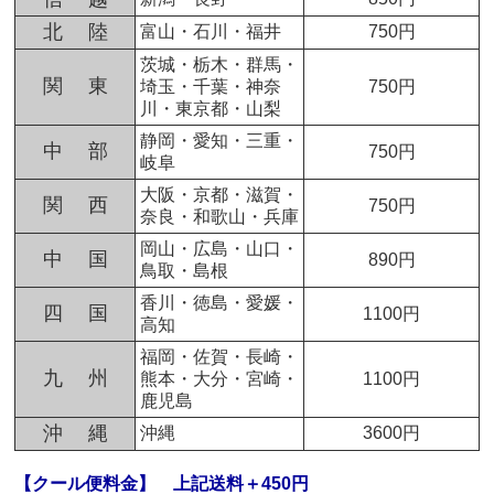
北 陸
富山・石川・福井
750円
茨城・栃木・群馬・
関 東
埼玉・千葉・神奈
750円
川・東京都・山梨
静岡・愛知・三重・
中 部
750円
岐阜
大阪・京都・滋賀・
関 西
750円
奈良・和歌山・兵庫
岡山・広島・山口・
中 国
890円
鳥取・島根
香川・徳島・愛媛・
四 国
1100円
高知
福岡・佐賀・長崎・
九 州
熊本・大分・宮崎・
1100円
鹿児島
沖 縄
沖縄
3600円
【クール便料金】
上記送料＋450円