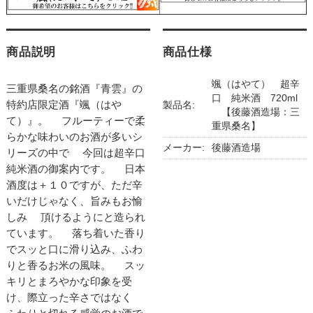
商品説明
商品仕様
颯（はやて） 超辛
三重県桑名の銘酒『青雲』の
口 純米酒 720ml
特約店限定酒『颯（はや
製品名:
【後藤酒造場：三
て）』。 フルーティーで柔
重県桑名】
らかな味わいのお酒が多いシ
メーカー:
後藤酒造場
リーズの中で 今回は超辛口
純米酒の御案内です。 日本
酒度は＋１０ですが、ただ辛
いだけじゃなく、旨みもお愉
しみ 頂けるようにと造られ
ています。 落ち着いた香り
でスッと口に滑り込み、ふわ
りと香るお米の風味。 スッ
キリとまろやかな印象を受
け、際立った辛さではなく