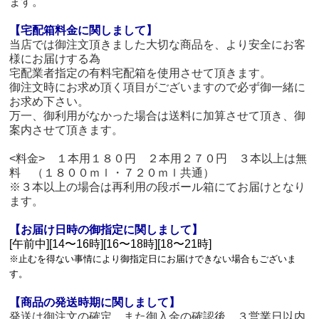
ます。
【宅配箱料金に関しまして】
当店では御注文頂きました大切な商品を、より安全にお客
様にお届けする為
宅配業者指定の有料宅配箱を使用させて頂きます。
御注文時にお求め頂く項目がございますので必ず御一緒に
お求め下さい。
万一、御利用がなかった場合は送料に加算させて頂き、御
案内させて頂きます。
<料金> １本用１８０円 ２本用２７０円 ３本以上は無
料 （１８００ｍｌ・７２０ｍｌ共通）
※３本以上の場合は再利用の段ボール箱にてお届けとなり
ます。
【お届け日時の御指定に関しまして】
[午前中][14〜16時][16〜18時][18〜21時]
※止むを得ない事情により御指定日にお届けできない場合もございま
す。
【商品の発送時期に関しまして】
発送は御注文の確定、また御入金の確認後、３営業日以内