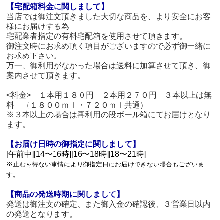
【宅配箱料金に関しまして】
当店では御注文頂きました大切な商品を、より安全にお客
様にお届けする為
宅配業者指定の有料宅配箱を使用させて頂きます。
御注文時にお求め頂く項目がございますので必ず御一緒に
お求め下さい。
万一、御利用がなかった場合は送料に加算させて頂き、御
案内させて頂きます。
<料金> １本用１８０円 ２本用２７０円 ３本以上は無
料 （１８００ｍｌ・７２０ｍｌ共通）
※３本以上の場合は再利用の段ボール箱にてお届けとなり
ます。
【お届け日時の御指定に関しまして】
[午前中][14〜16時][16〜18時][18〜21時]
※止むを得ない事情により御指定日にお届けできない場合もございま
す。
【商品の発送時期に関しまして】
発送は御注文の確定、また御入金の確認後、３営業日以内
の発送となります。