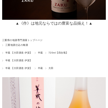
▲《作》は地元ならではの豊富な品揃え！▲
三重県の地酒専門酒屋トップページ
三重地酒仕込の梅酒
半蔵 【大田酒造 伊賀】
半蔵
720ml【四合瓶】
半蔵 【大田酒造 伊賀】
半蔵 【大田酒造 伊賀】
半蔵
大田