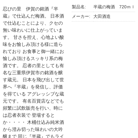
製品名:
半蔵の梅酒 720ｍｌ
忍びの里 伊賀の銘酒『半
蔵』で仕込んだ梅酒。 日本酒
メーカー:
大田酒造
で仕込むことにより、クセの
無い味わいに仕上がっていま
す。 甘さを控え、心地よい酸
味をお愉しみ頂ける様に造ら
れており お食事と御一緒にお
愉しみ頂けるスッキリ系の梅
酒です。 忍者の里としても有
名な三重県伊賀市の銘酒を醸
す蔵元。 日本を飛び出して世
界へ『半蔵』を発信し、評価
を得ている アグレッシブな蔵
元です。 有名百貨店などでも
頻繁に試飲販売を行い、時に
は忍者衣装で 登場すると
か・・・・ 木桶仕込み純米酒
から澄み切った味わいの大吟
醸まで 同じ『半蔵』でもライ