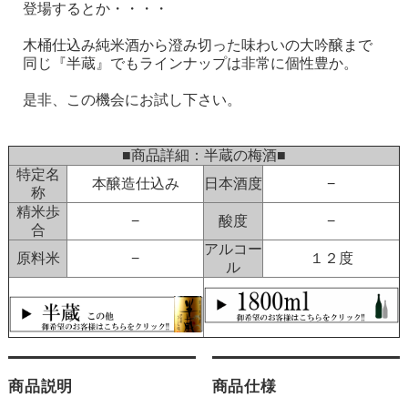
登場するとか・・・・
木桶仕込み純米酒から澄み切った味わいの大吟醸まで
同じ『半蔵』でもラインナップは非常に個性豊か。
是非、この機会にお試し下さい。
■商品詳細：半蔵の梅酒■
特定名
本醸造仕込み
日本酒度
−
称
精米歩
−
酸度
−
合
アルコー
原料米
−
１２度
ル
商品説明
商品仕様