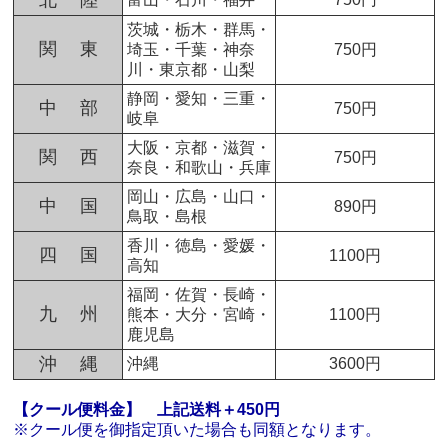
北 陸
茨城・栃木・群馬・
関 東
埼玉・千葉・神奈
750円
川・東京都・山梨
静岡・愛知・三重・
中 部
750円
岐阜
大阪・京都・滋賀・
関 西
750円
奈良・和歌山・兵庫
岡山・広島・山口・
中 国
890円
鳥取・島根
香川・徳島・愛媛・
四 国
1100円
高知
福岡・佐賀・長崎・
九 州
熊本・大分・宮崎・
1100円
鹿児島
沖 縄
沖縄
3600円
【クール便料金】
上記送料＋450円
※クール便を御指定頂いた場合も同額となります。