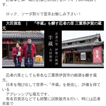
す。
ロック、ソーダ割りで是非お愉しみ下さい！
大田酒造 ｜ 『半蔵』を醸す忍者の里 三重県伊賀の蔵
元
忍者の里としても有名な三重県伊賀市の銘酒を醸す蔵
元。
日本を飛び出して世界へ『半蔵』を発信し、評価を得て
いる
アグレッシブな蔵元です。
有名百貨店などでも頻繁に試飲販売を行い、時には忍者
衣装で