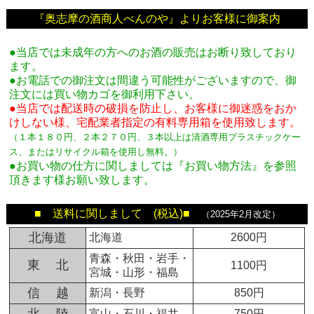
『奥志摩の酒商人べんのや』よりお客様に御案内
●当店では未成年の方へのお酒の販売はお断り致しており
ます。
●お電話での御注文は間違う可能性がございますので、御
注文には買い物カゴを御利用下さい。
●当店では配送時の破損を防止し、お客様に御迷惑をおか
けしない様、宅配業者指定の有料専用箱
を使用致します。
（１本１８０円、２本２７０円、３本以上は清酒専用プラスチックケー
ス、またはリサイクル箱を使用し無料。
）
●お買い物の仕方に関しましては『お買い物方法』を参照
頂きます様お願い致します。
■ 送料に関しまして (税込)■
（2025年2月改定）
北海道
北海道
2600円
青森・秋田・岩手・
東 北
1100円
宮城・山形・福島
信 越
新潟・長野
850円
富山・石川・福井
750円