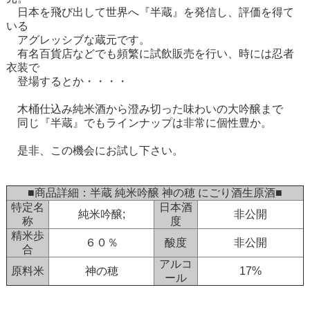
日本を飛び出して世界へ『半蔵』を発信し、評価を得て
いる
アグレッシブな蔵元です。
有名百貨店などでも頻繁に試飲販売を行い、時には忍者
衣装で
登場するとか・・・・
木桶仕込み純米酒から澄み切った味わいの大吟醸まで
同じ『半蔵』でもラインナップは非常に個性豊か。
是非、この機会にお試し下さい。
■商品詳細：半蔵 純米吟醸 神の穂 にごり酒生原酒■
特定名
日本酒
純米吟醸;
非公開
称
度
精米歩
６０％
酸度
非公開
合
アルコ
原料米
神の穂
17%
ール