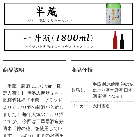
商品説明
商品仕様
半蔵 純米吟醸 神の穂
【半蔵 新酒にごり ver. 限
製品名:
にごり酒生原酒 日本
定入荷！】 伊勢志摩サミット
酒 新酒 720ｍｌ
乾杯酒銘柄『半蔵』ブランド
メーカー:
大田酒造
より にごり酒の新酒が入荷し
ました！ 毎年人気のにごり酒
ですが、 今回は三重県酒造好
適米「神の穂」を使用してい
ます。 しぼったままのお酒を