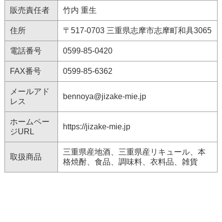
販売責任者
竹内 重生
住所
〒517-0703 三重県志摩市志摩町和具3065
電話番号
0599-85-0420
FAX番号
0599-85-6362
メールアド
bennoya@jizake-mie.jp
レス
ホームペー
https://jizake-mie.jp
ジURL
三重県産地酒、三重県産リキュール、本
取扱商品
格焼酎、食品、調味料、衣料品、雑貨