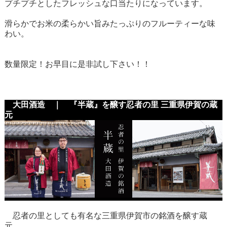
プチプチとしたフレッシュな口当たりになっています。
滑らかでお米の柔らかい旨みたっぷりのフルーティーな味
わい。
数量限定！お早目に是非試し下さい！！
大田酒造 ｜ 『半蔵』を醸す忍者の里 三重県伊賀の蔵
元
忍者の里としても有名な三重県伊賀市の銘酒を醸す蔵
元。