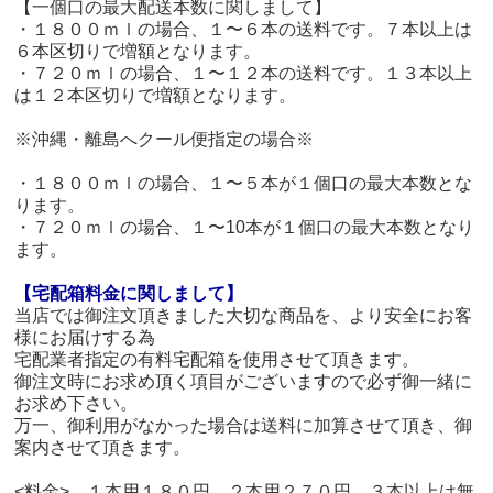
【一個口の最大配送本数に関しまして】
・１８００ｍｌの場合、１〜６本の送料です。７本以上は
６本区切りで増額となります。
・７２０ｍｌの場合、１〜１２本の送料です。１３本以上
は１２本区切りで増額となります。
※沖縄・離島へクール便指定の場合※
・１８００ｍｌの場合、１〜５本が１個口の最大本数とな
ります。
・７２０ｍｌの場合、１〜10本が１個口の最大本数となり
ます。
【宅配箱料金に関しまして】
当店では御注文頂きました大切な商品を、より安全にお客
様にお届けする為
宅配業者指定の有料宅配箱を使用させて頂きます。
御注文時にお求め頂く項目がございますので必ず御一緒に
お求め下さい。
万一、御利用がなかった場合は送料に加算させて頂き、御
案内させて頂きます。
<料金> １本用１８０円 ２本用２７０円 ３本以上は無