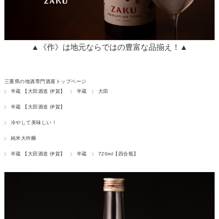
▲《作》は地元ならではの豊富な品揃え！▲
三重県の地酒専門酒屋トップページ
半蔵 【大田酒造 伊賀】
半蔵
大田
半蔵 【大田酒造 伊賀】
冷やして美味しい！
純米大吟醸
半蔵 【大田酒造 伊賀】
半蔵
720ml【四合瓶】