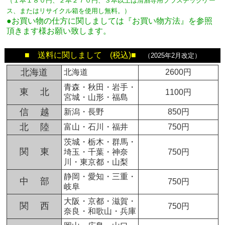
（１本１８０円、２本２７０円、３本以上は清酒専用プラスチックケー
ス、またはリサイクル箱を使用し無料。
）
●お買い物の仕方に関しましては『お買い物方法』を参照
頂きます様お願い致します。
■ 送料に関しまして (税込)■
（2025年2月改定）
北海道
北海道
2600円
青森・秋田・岩手・
東 北
1100円
宮城・山形・福島
信 越
新潟・長野
850円
北 陸
富山・石川・福井
750円
茨城・栃木・群馬・
関 東
埼玉・千葉・神奈
750円
川・東京都・山梨
静岡・愛知・三重・
中 部
750円
岐阜
大阪・京都・滋賀・
関 西
750円
奈良・和歌山・兵庫