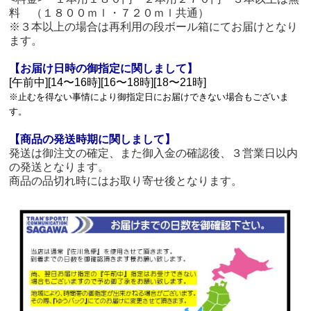
料 （１８００ｍｌ・７２０ｍｌ共通）
※３本以上の場合は再利用の段ボール箱にてお届けとなり
ます。
【お届け日時の御指定に関しまして】
[午前中][14〜16時][16〜18時][18〜21時]
※止むを得ない事情により御指定日にお届けできない場合もございま
す。
【商品の発送時期に関しまして】
発送は御注文の確定、また御入金の確認後、３営業日以内
の発送となります。
商品の品切れ時にはお取り寄せ後となります。