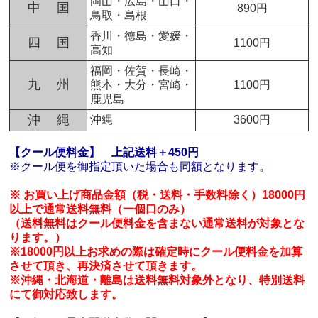
岡山・広島・山口・
中 国
890円
鳥取・島根
香川・徳島・愛媛・
四 国
1100円
高知
福岡・佐賀・長崎・
九 州
熊本・大分・宮崎・
1100円
鹿児島
沖 縄
沖縄
3600円
【クール便料金】
上記送料＋450円
※クール便を御指定頂いた場合も同額となります。
※ お買い上げ商品金額（税・送料・手数料除く）18000円
以上で通常送料無料（一個口のみ）
（送料無料はクール便料金を含まない通常送料が対象とな
ります。）
※18000円以上お求めの際は確定時にクール便料金を加算
させて頂き、再決済させて頂きます。
※沖縄・北海道・離島は送料無料対象外となり、特別送料
にて御対応致します。