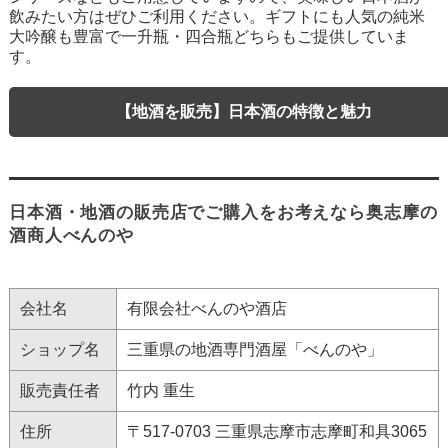
飲みたい方はぜひご利用ください。ギフトにも人気の純米
大吟醸も豊富で一升瓶・四合瓶どちらもご提供していま
す。
【地酒を販売】日本酒の特徴と魅力
日本酒・地酒の販売店でご購入をお考えなら奥志摩の
酒商人べんのや
会社名
有限会社べんのや酒店
ショップ名
三重県の地酒専門酒屋「べんのや」
販売責任者
竹内 重生
住所
〒517-0703 三重県志摩市志摩町和具3065