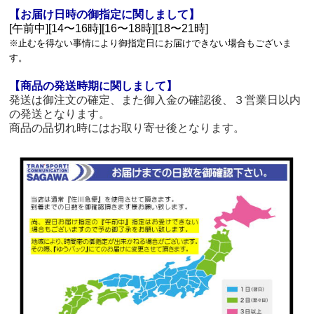
【お届け日時の御指定に関しまして】
[午前中][14〜16時][16〜18時][18〜21時]
※止むを得ない事情により御指定日にお届けできない場合もございま
す。
【商品の発送時期に関しまして】
発送は御注文の確定、また御入金の確認後、３営業日以内
の発送となります。
商品の品切れ時にはお取り寄せ後となります。