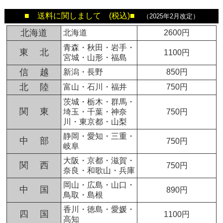
■ 送料に関しまして (税込)■
（2025年2月改定）
北海道
北海道
2600円
青森・秋田・岩手・
東 北
1100円
宮城・山形・福島
信 越
新潟・長野
850円
北 陸
富山・石川・福井
750円
茨城・栃木・群馬・
関 東
埼玉・千葉・神奈
750円
川・東京都・山梨
静岡・愛知・三重・
中 部
750円
岐阜
大阪・京都・滋賀・
関 西
750円
奈良・和歌山・兵庫
岡山・広島・山口・
中 国
890円
鳥取・島根
香川・徳島・愛媛・
四 国
1100円
高知