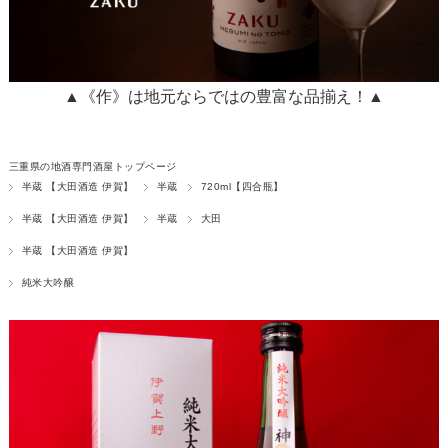
▲《作》は地元ならではの豊富な品揃え！▲
三重県の地酒専門酒屋トップページ
半蔵 【大田酒造 伊賀】
半蔵
720ml【四合瓶】
半蔵 【大田酒造 伊賀】
半蔵
大田
半蔵 【大田酒造 伊賀】
純米大吟醸