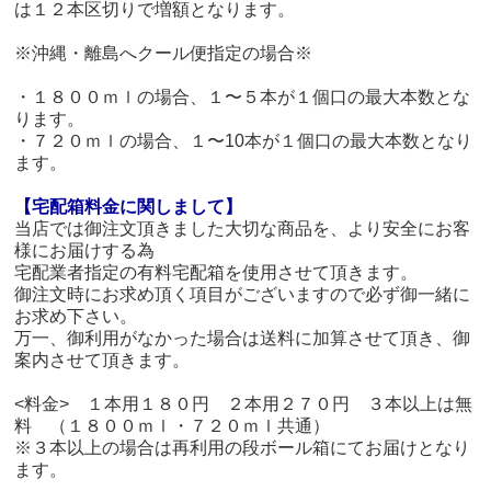
は１２本区切りで増額となります。
※沖縄・離島へクール便指定の場合※
・１８００ｍｌの場合、１〜５本が１個口の最大本数とな
ります。
・７２０ｍｌの場合、１〜10本が１個口の最大本数となり
ます。
【宅配箱料金に関しまして】
当店では御注文頂きました大切な商品を、より安全にお客
様にお届けする為
宅配業者指定の有料宅配箱を使用させて頂きます。
御注文時にお求め頂く項目がございますので必ず御一緒に
お求め下さい。
万一、御利用がなかった場合は送料に加算させて頂き、御
案内させて頂きます。
<料金> １本用１８０円 ２本用２７０円 ３本以上は無
料 （１８００ｍｌ・７２０ｍｌ共通）
※３本以上の場合は再利用の段ボール箱にてお届けとなり
ます。