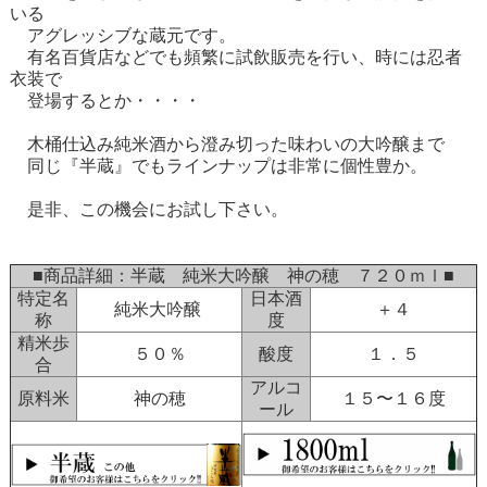
いる
アグレッシブな蔵元です。
有名百貨店などでも頻繁に試飲販売を行い、時には忍者
衣装で
登場するとか・・・・
木桶仕込み純米酒から澄み切った味わいの大吟醸まで
同じ『半蔵』でもラインナップは非常に個性豊か。
是非、この機会にお試し下さい。
■商品詳細：半蔵 純米大吟醸 神の穂 ７２０ｍｌ■
特定名
日本酒
純米大吟醸
＋４
称
度
精米歩
５０％
酸度
１．５
合
アルコ
原料米
神の穂
１５〜１６度
ール