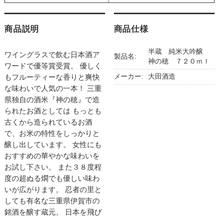
商品説明
商品仕様
半蔵 純米大吟醸
ワイングラスで飲む日本酒ア
製品名:
神の穂 ７２０ｍｌ
ワードで優等賞受賞。 優しく
メーカー:
大田酒造
もフルーティーな香りと爽快
な味わいで人気の一本！ 三重
県独自の酒米『神の穂』で造
られたお酒としては もっとも
古くから造られているお酒
で、お米の特性をしっかりと
醸し出しています。 女性にも
おすすめの華やかな味わいを
お試し下さい。 また３８度程
度の超ぬる燗でも優しい味わ
いが広がります。 忍者の里と
しても有名な三重県伊賀市の
銘酒を醸す蔵元。 日本を飛び