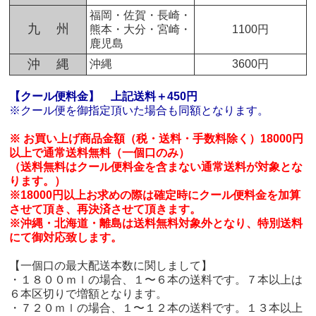
福岡・佐賀・長崎・
九 州
熊本・大分・宮崎・
1100円
鹿児島
沖 縄
沖縄
3600円
【クール便料金】
上記送料＋450円
※クール便を御指定頂いた場合も同額となります。
※ お買い上げ商品金額（税・送料・手数料除く）18000円
以上で通常送料無料（一個口のみ）
（送料無料はクール便料金を含まない通常送料が対象とな
ります。）
※18000円以上お求めの際は確定時にクール便料金を加算
させて頂き、再決済させて頂きます。
※沖縄・北海道・離島は送料無料対象外となり、特別送料
にて御対応致します。
【一個口の最大配送本数に関しまして】
・１８００ｍｌの場合、１〜６本の送料です。７本以上は
６本区切りで増額となります。
・７２０ｍｌの場合、１〜１２本の送料です。１３本以上