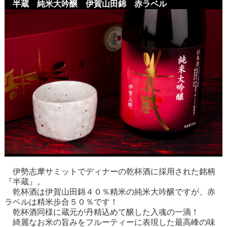
半蔵 純米大吟醸 伊賀山田錦 赤ラベル
伊勢志摩サミットでディナーの乾杯酒に採用された銘柄
『半蔵』。
乾杯酒は伊賀山田錦４０％精米の純米大吟醸ですが、赤
ラベルは精米歩合５０％です！
乾杯酒同様に蔵元が丹精込めて醸した入魂の一滴！
綺麗なお米の旨みをフルーティーに表現した最高峰の味