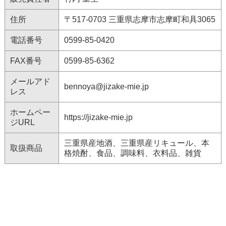
住所
〒517-0703 三重県志摩市志摩町和具3065
電話番号
0599-85-0420
FAX番号
0599-85-6362
メールアド
bennoya@jizake-mie.jp
レス
ホームペー
https://jizake-mie.jp
ジURL
三重県産地酒、三重県産リキュール、本
取扱商品
格焼酎、食品、調味料、衣料品、雑貨