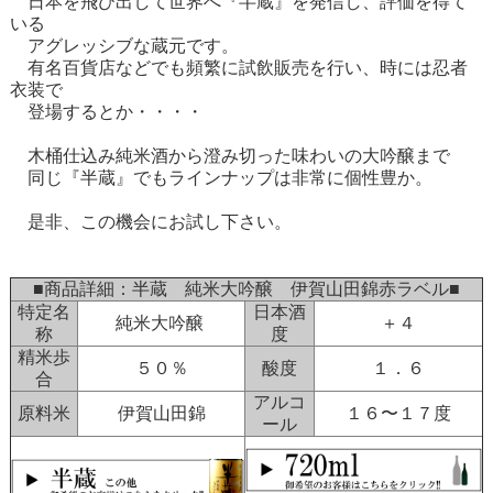
日本を飛び出して世界へ『半蔵』を発信し、評価を得て
いる
アグレッシブな蔵元です。
有名百貨店などでも頻繁に試飲販売を行い、時には忍者
衣装で
登場するとか・・・・
木桶仕込み純米酒から澄み切った味わいの大吟醸まで
同じ『半蔵』でもラインナップは非常に個性豊か。
是非、この機会にお試し下さい。
■商品詳細：半蔵 純米大吟醸 伊賀山田錦赤ラベル■
特定名
日本酒
純米大吟醸
＋４
称
度
精米歩
５０％
酸度
１．６
合
アルコ
原料米
伊賀山田錦
１６〜１７度
ール