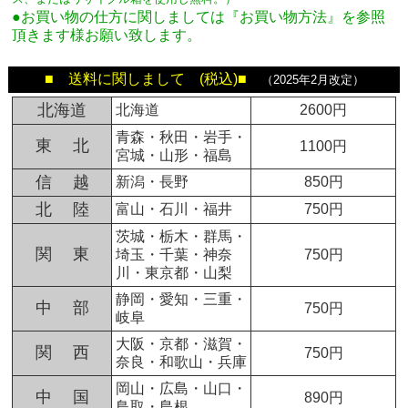
●お買い物の仕方に関しましては『お買い物方法』を参照
頂きます様お願い致します。
■ 送料に関しまして (税込)■
（2025年2月改定）
北海道
北海道
2600円
青森・秋田・岩手・
東 北
1100円
宮城・山形・福島
信 越
新潟・長野
850円
北 陸
富山・石川・福井
750円
茨城・栃木・群馬・
関 東
埼玉・千葉・神奈
750円
川・東京都・山梨
静岡・愛知・三重・
中 部
750円
岐阜
大阪・京都・滋賀・
関 西
750円
奈良・和歌山・兵庫
岡山・広島・山口・
中 国
890円
鳥取・島根