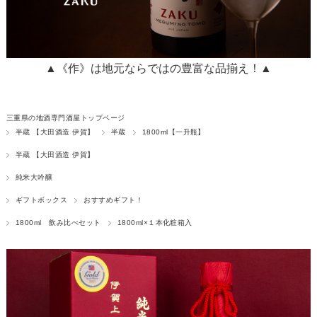
▲《作》は地元ならではの豊富な品揃え！▲
三重県の地酒専門酒屋トップページ
半蔵 【大田酒造 伊賀】
半蔵
1800ml【一升瓶】
半蔵 【大田酒造 伊賀】
純米大吟醸
ギフトボックス
おすすめギフト！
1800ml 飲み比べセット
1800ml×１本化粧箱入