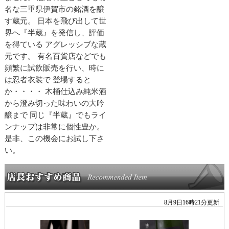
名な三重県伊賀市の銘酒を醸
す蔵元。 日本を飛び出して世
界へ『半蔵』を発信し、評価
を得ている アグレッシブな蔵
元です。 有名百貨店などでも
頻繁に試飲販売を行い、時に
は忍者衣装で 登場すると
か・・・・ 木桶仕込み純米酒
から澄み切った味わいの大吟
醸まで 同じ『半蔵』でもライ
ンナップは非常に個性豊か。
是非、この機会にお試し下さ
い。