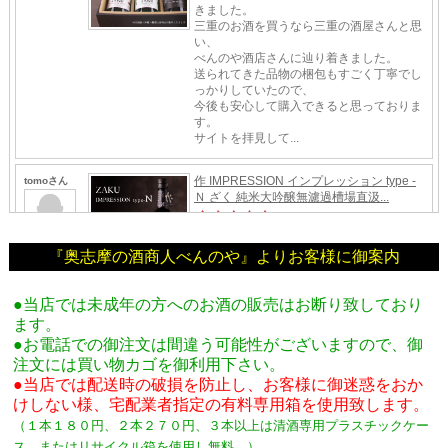
『奥志摩の酒商人べんのや』よりお客様に御案内
●当店では未成年の方へのお酒の販売はお断り致しており
ます。
●お電話での御注文は間違う可能性がございますので、御
注文には買い物カゴを御利用下さい。
●当店では配送時の破損を防止し、お客様に御迷惑をおか
けしない様、宅配業者指定の有料専用箱
を使用致します。
（１本１８０円、２本２７０円、３本以上は清酒専用プラスチックケー
ス、またはリサイクル箱を使用し無料。
）