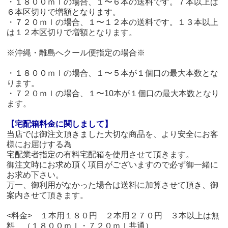
・１８００ｍｌの場合、１〜６本の送料です。７本以上は
６本区切りで増額となります。
・７２０ｍｌの場合、１〜１２本の送料です。１３本以上
は１２本区切りで増額となります。
※沖縄・離島へクール便指定の場合※
・１８００ｍｌの場合、１〜５本が１個口の最大本数とな
ります。
・７２０ｍｌの場合、１〜10本が１個口の最大本数となり
ます。
【宅配箱料金に関しまして】
当店では御注文頂きました大切な商品を、より安全にお客
様にお届けする為
宅配業者指定の有料宅配箱を使用させて頂きます。
御注文時にお求め頂く項目がございますので必ず御一緒に
お求め下さい。
万一、御利用がなかった場合は送料に加算させて頂き、御
案内させて頂きます。
<料金> １本用１８０円 ２本用２７０円 ３本以上は無
料 （１８００ｍｌ・７２０ｍｌ共通）