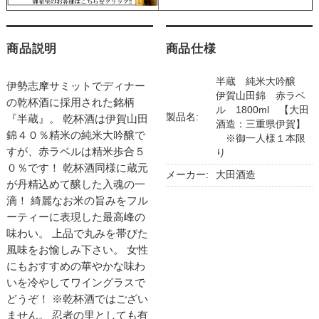
商品説明
商品仕様
半蔵 純米大吟醸
伊勢志摩サミットでディナー
伊賀山田錦 赤ラベ
の乾杯酒に採用された銘柄
ル 1800ml 【大田
製品名:
『半蔵』。 乾杯酒は伊賀山田
酒造：三重県伊賀】
錦４０％精米の純米大吟醸で
※御一人様１本限
すが、赤ラベルは精米歩合５
り
０％です！ 乾杯酒同様に蔵元
メーカー:
大田酒造
が丹精込めて醸した入魂の一
滴！ 綺麗なお米の旨みをフル
ーティーに表現した最高峰の
味わい。 上品で丸みを帯びた
風味をお愉しみ下さい。 女性
にもおすすめの華やかな味わ
いを冷やしてワイングラスで
どうぞ！ ※乾杯酒ではござい
ません。 忍者の里としても有