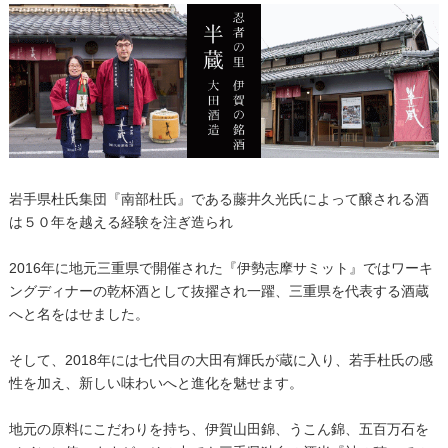
岩手県杜氏集団『南部杜氏』である藤井久光氏によって醸される酒
は５０年を越える経験を注ぎ造られ
2016年に地元三重県で開催された『伊勢志摩サミット』ではワーキ
ングディナーの乾杯酒として抜擢され一躍、三重県を代表する酒蔵
へと名をはせました。
そして、2018年には七代目の大田有輝氏が蔵に入り、若手杜氏の感
性を加え、新しい味わいへと進化を魅せます。
地元の原料にこだわりを持ち、伊賀山田錦、うこん錦、五百万石を