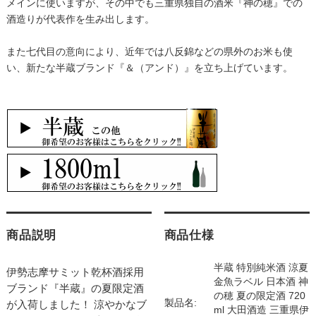
メインに使いますが、その中でも三重県独自の酒米『神の穂』での
酒造りが代表作を生み出します。
また七代目の意向により、近年では八反錦などの県外のお米も使
い、新たな半蔵ブランド『＆（アンド）』を立ち上げています。
商品説明
商品仕様
半蔵 特別純米酒 涼夏
伊勢志摩サミット乾杯酒採用
金魚ラベル 日本酒 神
ブランド『半蔵』の夏限定酒
の穂 夏の限定酒 720
製品名:
が入荷しました！ 涼やかなブ
ml 大田酒造 三重県伊