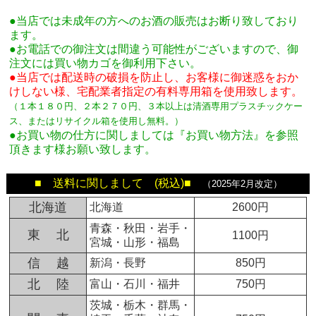
●当店では未成年の方へのお酒の販売はお断り致しており
ます。
●お電話での御注文は間違う可能性がございますので、御
注文には買い物カゴを御利用下さい。
●当店では配送時の破損を防止し、お客様に御迷惑をおか
けしない様、宅配業者指定の有料専用箱
を使用致します。
（１本１８０円、２本２７０円、３本以上は清酒専用プラスチックケー
ス、またはリサイクル箱を使用し無料。
）
●お買い物の仕方に関しましては『お買い物方法』を参照
頂きます様お願い致します。
■ 送料に関しまして (税込)■
（2025年2月改定）
北海道
北海道
2600円
青森・秋田・岩手・
東 北
1100円
宮城・山形・福島
信 越
新潟・長野
850円
北 陸
富山・石川・福井
750円
茨城・栃木・群馬・