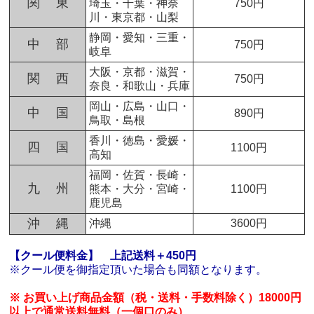
関 東
埼玉・千葉・神奈
750円
川・東京都・山梨
静岡・愛知・三重・
中 部
750円
岐阜
大阪・京都・滋賀・
関 西
750円
奈良・和歌山・兵庫
岡山・広島・山口・
中 国
890円
鳥取・島根
香川・徳島・愛媛・
四 国
1100円
高知
福岡・佐賀・長崎・
九 州
熊本・大分・宮崎・
1100円
鹿児島
沖 縄
沖縄
3600円
【クール便料金】
上記送料＋450円
※クール便を御指定頂いた場合も同額となります。
※ お買い上げ商品金額（税・送料・手数料除く）18000円
以上で通常送料無料（一個口のみ）