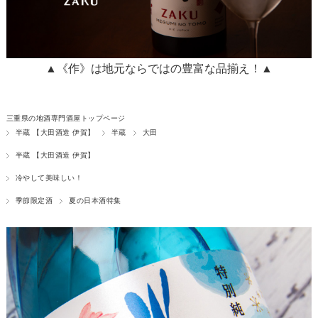
▲《作》は地元ならではの豊富な品揃え！▲
三重県の地酒専門酒屋トップページ
半蔵 【大田酒造 伊賀】
半蔵
大田
半蔵 【大田酒造 伊賀】
冷やして美味しい！
季節限定酒
夏の日本酒特集