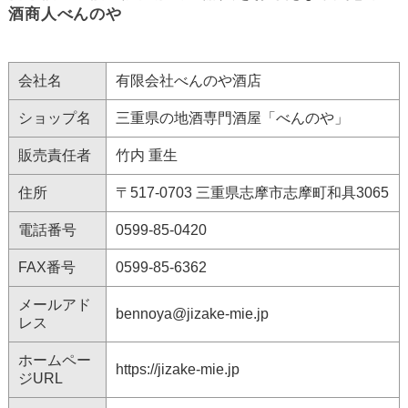
酒商人べんのや
会社名
有限会社べんのや酒店
ショップ名
三重県の地酒専門酒屋「べんのや」
販売責任者
竹内 重生
住所
〒517-0703 三重県志摩市志摩町和具3065
電話番号
0599-85-0420
FAX番号
0599-85-6362
メールアド
bennoya@jizake-mie.jp
レス
ホームペー
https://jizake-mie.jp
ジURL