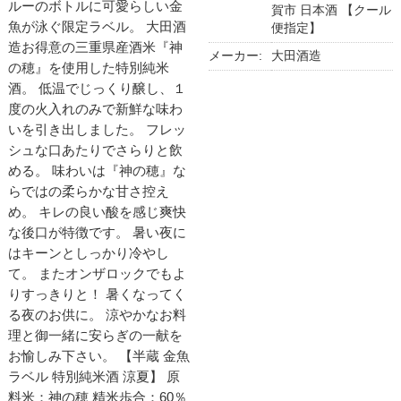
ルーのボトルに可愛らしい金
賀市 日本酒 【クール
魚が泳ぐ限定ラベル。 大田酒
便指定】
造お得意の三重県産酒米『神
メーカー:
大田酒造
の穂』を使用した特別純米
酒。 低温でじっくり醸し、１
度の火入れのみで新鮮な味わ
いを引き出しました。 フレッ
シュな口あたりでさらりと飲
める。 味わいは『神の穂』な
らではの柔らかな甘さ控え
め。 キレの良い酸を感じ爽快
な後口が特徴です。 暑い夜に
はキーンとしっかり冷やし
て。 またオンザロックでもよ
りすっきりと！ 暑くなってく
る夜のお供に。 涼やかなお料
理と御一緒に安らぎの一献を
お愉しみ下さい。 【半蔵 金魚
ラベル 特別純米酒 涼夏】 原
料米：神の穂 精米歩合：60％