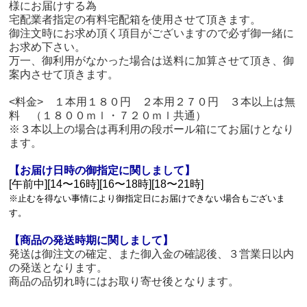
様にお届けする為
宅配業者指定の有料宅配箱を使用させて頂きます。
御注文時にお求め頂く項目がございますので必ず御一緒に
お求め下さい。
万一、御利用がなかった場合は送料に加算させて頂き、御
案内させて頂きます。
<料金> １本用１８０円 ２本用２７０円 ３本以上は無
料 （１８００ｍｌ・７２０ｍｌ共通）
※３本以上の場合は再利用の段ボール箱にてお届けとなり
ます。
【お届け日時の御指定に関しまして】
[午前中][14〜16時][16〜18時][18〜21時]
※止むを得ない事情により御指定日にお届けできない場合もございま
す。
【商品の発送時期に関しまして】
発送は御注文の確定、また御入金の確認後、３営業日以内
の発送となります。
商品の品切れ時にはお取り寄せ後となります。