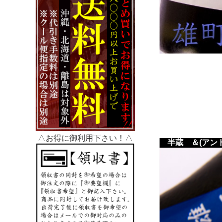
△お得に御利用下さい！△
半蔵 ＆(アン