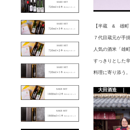
【半蔵 & 雄町
７代目蔵元が手
人気の酒米「雄
すっきりとした
料理に寄り添う
大田酒造 ｜ 