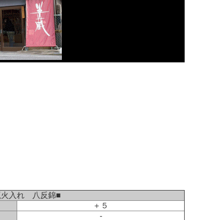
瓶火入れ 八反錦■
＋５
-