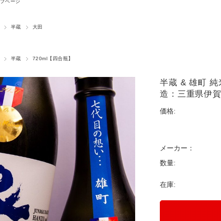
プページ
半蔵
大田
半蔵
720ml【四合瓶】
半蔵 & 雄町 
造：三重県伊
価格:
メーカー：
数量:
在庫: