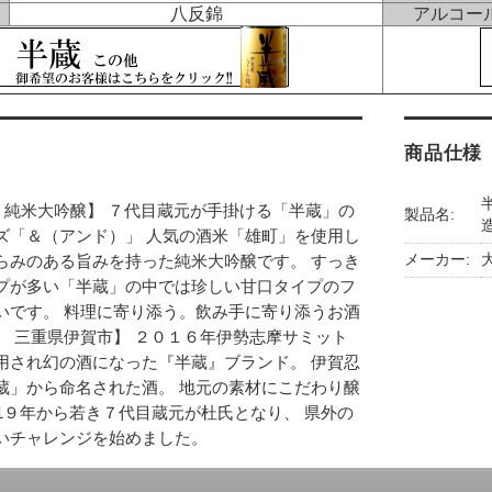
八反錦
アルコー
商品仕様
 純米大吟醸】 ７代目蔵元が手掛ける「半蔵」の
製品名:
ズ「＆（アンド）」 人気の酒米「雄町」を使用し
メーカー:
らみのある旨みを持った純米大吟醸です。 すっき
プが多い「半蔵」の中では珍しい甘口タイプのフ
いです。 料理に寄り添う。飲み手に寄り添うお酒
造 三重県伊賀市】 ２０１６年伊勢志摩サミット
用され幻の酒になった『半蔵』ブランド。 伊賀忍
蔵」から命名された酒。 地元の素材にこだわり醸
1９年から若き７代目蔵元が杜氏となり、 県外の
いチャレンジを始めました。