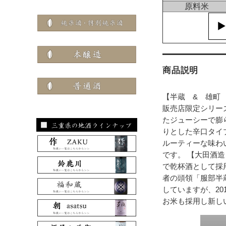
原料米
商品説明
【半蔵 & 雄町
販売店限定シリー
たジューシーで膨
りとした辛口タイ
ルーティーな味わ
です。 【大田酒
で乾杯酒として採
者の頭領「服部半
していますが、20
お米も採用し新し