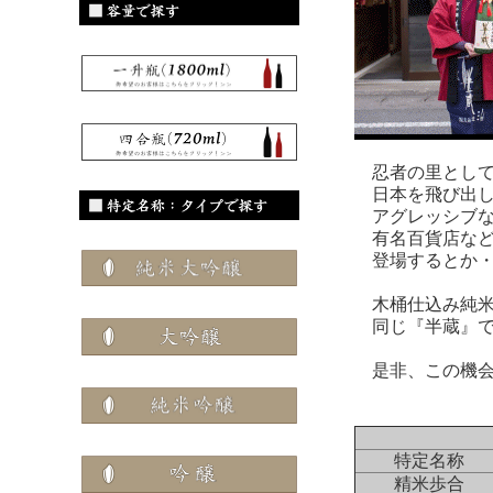
忍者の里として
日本を飛び出し
アグレッシブな
有名百貨店など
登場するとか・
木桶仕込み純米
同じ『半蔵』で
是非、この機会
特定名称
精米歩合