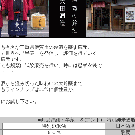
も有名な三重県伊賀市の銘酒を醸す蔵元。
て世界へ『半蔵』を発信し、評価を得ている
蔵元です。
でも頻繁に試飲販売を行い、時には忍者衣装で
・・・
酒から澄み切った味わいの大吟醸まで
もラインナップは非常に個性豊か。
にお試し下さい。
■商品詳細：半蔵 ＆(アンド) 特別純米酒
特別純米酒
日本酒度
６０％
酸度