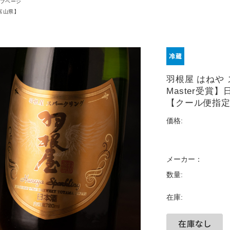
プページ
富山県】
羽根屋 はねや 
Master受賞】
【クール便指
価格:
メーカー：
数量:
在庫: