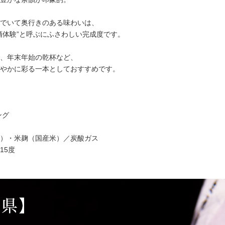
でいて奥行きのある味わいは、
酒体験”と呼ぶにふさわしい完成度です。
、年末年始の乾杯など、
やかに彩る一本としておすすめです。
ング
）・米麹（国産米）／炭酸ガス
15度