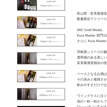
富山県・富美菊酒造
数量限定でリリース
IWC Gold Medal、
Kura Master 
さらに Kura Mast
羽根屋シリーズの魅
透明感のある美しい
富美菊酒造独自の技
ベースとなるお酒は
その深みと複雑さが
飲みやすさだけでな
ワイングラスに注ぐ
泡の一粒一粒からフ
口いっぱいに広がる