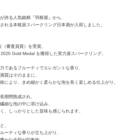
が誇る人気銘柄『羽根屋』から、
される本格派スパークリング日本酒が入荷しました。
部門1位（審査員賞）を受賞。
er 2025 Gold Medal を獲得した実力派スパークリング。
力であるフルーティでエレガントな香り、
酒質はそのままに、
術により、きめ細かく柔らかな泡を長く楽しめる仕上がり。
長期間熟成され、
繊細な泡の中に溶け込み、
く、しっかりとした旨味も感じられます。
と、
ルーティな香りが立ち上がり、
豊かな余韻が印象的。