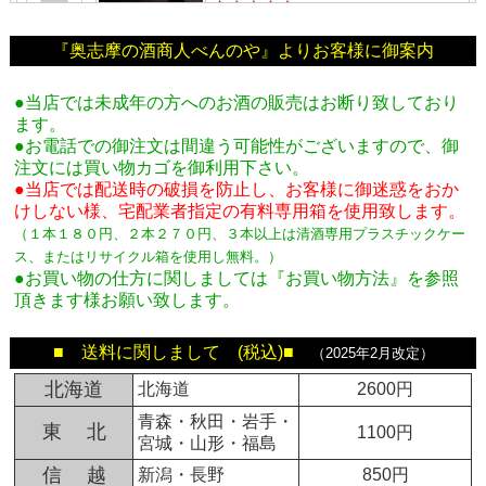
『奥志摩の酒商人べんのや』よりお客様に御案内
●当店では未成年の方へのお酒の販売はお断り致しており
ます。
●お電話での御注文は間違う可能性がございますので、御
注文には買い物カゴを御利用下さい。
●当店では配送時の破損を防止し、お客様に御迷惑をおか
けしない様、宅配業者指定の有料専用箱
を使用致します。
（１本１８０円、２本２７０円、３本以上は清酒専用プラスチックケー
ス、またはリサイクル箱を使用し無料。
）
●お買い物の仕方に関しましては『お買い物方法』を参照
頂きます様お願い致します。
■ 送料に関しまして (税込)■
（2025年2月改定）
北海道
北海道
2600円
青森・秋田・岩手・
東 北
1100円
宮城・山形・福島
信 越
新潟・長野
850円