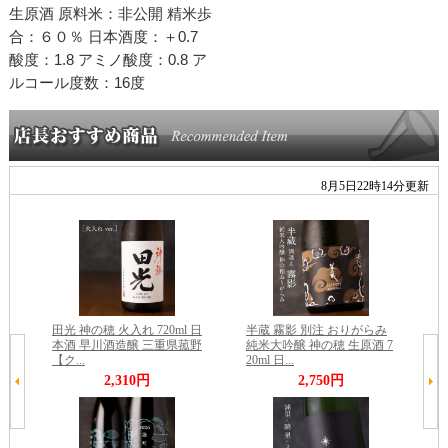
生原酒 原料米：非公開 精米歩
合：６０％ 日本酒度：＋0.7
酸度：1.8 アミノ酸度：0.8 ア
ルコール度数：16度