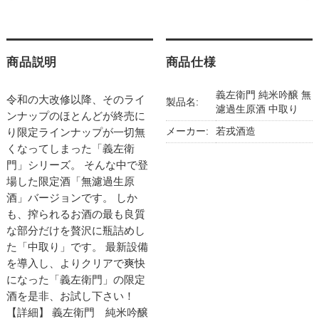
商品説明
商品仕様
義左衛門 純米吟醸 無
令和の大改修以降、そのライ
製品名:
濾過生原酒 中取り
ンナップのほとんどが終売に
メーカー:
若戎酒造
り限定ラインナップが一切無
くなってしまった「義左衛
門」シリーズ。 そんな中で登
場した限定酒「無濾過生原
酒」バージョンです。 しか
も、搾られるお酒の最も良質
な部分だけを贅沢に瓶詰めし
た「中取り」です。 最新設備
を導入し、よりクリアで爽快
になった「義左衛門」の限定
酒を是非、お試し下さい！
【詳細】 義左衛門 純米吟醸