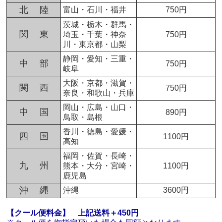
北 陸
富山・石川・福井
750円
茨城・栃木・群馬・
関 東
埼玉・千葉・神奈
750円
川・東京都・山梨
静岡・愛知・三重・
中 部
750円
岐阜
大阪・京都・滋賀・
関 西
750円
奈良・和歌山・兵庫
岡山・広島・山口・
中 国
890円
鳥取・島根
香川・徳島・愛媛・
四 国
1100円
高知
福岡・佐賀・長崎・
九 州
熊本・大分・宮崎・
1100円
鹿児島
沖 縄
沖縄
3600円
【クール便料金】
上記送料＋450円