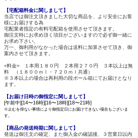
【宅配箱料金に関しまして】
当店では御注文頂きました大切な商品を、より安全にお客
様にお届けする為
宅配業者指定の有料宅配箱を使用させて頂きます。
御注文時にお求め頂く項目がございますので必ず御一緒に
お求め下さい。
万一、御利用がなかった場合は送料に加算させて頂き、御
案内させて頂きます。
<料金> １本用１８０円 ２本用２７０円 ３本以上は無
料 （１８００ｍｌ・７２０ｍｌ共通）
※３本以上の場合は再利用の段ボール箱にてお届けとなり
ます。
【お届け日時の御指定に関しまして】
[午前中][14〜16時][16〜18時][18〜21時]
※止むを得ない事情により御指定日にお届けできない場合もございま
す。
【商品の発送時期に関しまして】
発送は御注文の確定、また御入金の確認後、３営業日以内