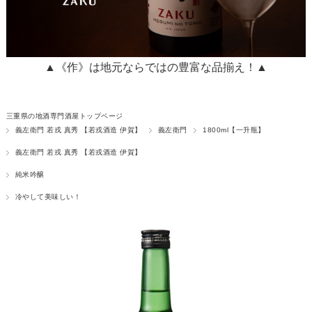
▲《作》は地元ならではの豊富な品揃え！▲
三重県の地酒専門酒屋トップページ
義左衛門 若戎 真秀 【若戎酒造 伊賀】
義左衛門
1800ml【一升瓶】
義左衛門 若戎 真秀 【若戎酒造 伊賀】
純米吟醸
冷やして美味しい！