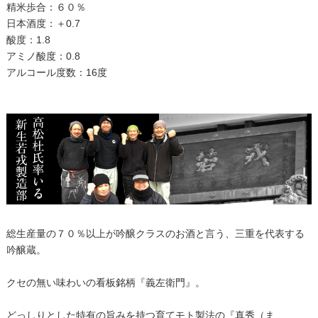
精米歩合：６０％
日本酒度：＋0.7
酸度：1.8
アミノ酸度：0.8
アルコール度数：16度
総生産量の７０％以上が吟醸クラスのお酒と言う、三重を代表する
吟醸蔵。
クセの無い味わいの看板銘柄『義左衛門』。
どっしりとした特有の旨みを持つ育てモト製法の『真秀（ま