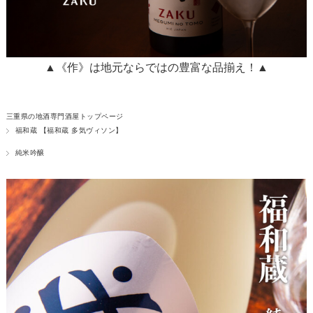
▲《作》は地元ならではの豊富な品揃え！▲
三重県の地酒専門酒屋トップページ
福和蔵 【福和蔵 多気ヴィソン】
純米吟醸