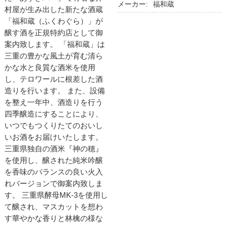
メーカー:
福和蔵
村屋が生み出した新たな酒蔵
「福和蔵（ふくわぐら）」が
醸す酒を正規特約店として御
案内致します。 「福和蔵」は
三重の豊かな風土が育む清ら
かな水と良質な酒米を使用
し、テロワールに根差した酒
造りを行います。 また、設備
を整え一年中、酒造りを行う
四季醸造にすることにより、
いつでもつくりたてのおいし
いお酒をお届けいたします。
三重県独自の酒米『神の穂』
を使用し、醸された純米吟醸
を香味のバランスの良い火入
れバージョンで御案内致しま
す。 三重県酵母MK-3を使用し
て醸され、マスカットを想わ
す華やかな香りと林檎の様な