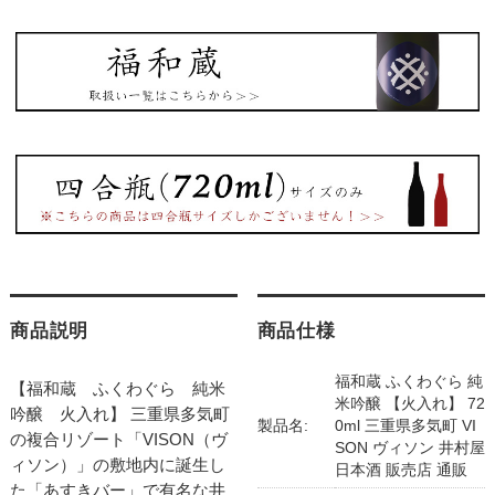
商品説明
商品仕様
福和蔵 ふくわぐら 純
【福和蔵 ふくわぐら 純米
米吟醸 【火入れ】 72
吟醸 火入れ】 三重県多気町
製品名:
0ml 三重県多気町 VI
の複合リゾート「VISON（ヴ
SON ヴィソン 井村屋
ィソン）」の敷地内に誕生し
日本酒 販売店 通販
た「あすきバー」で有名な井