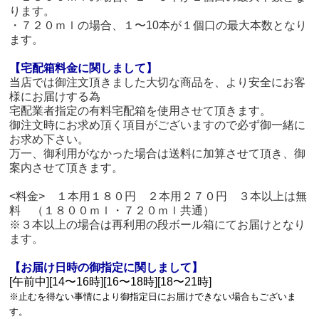
ります。
・７２０ｍｌの場合、１〜10本が１個口の最大本数となり
ます。
【宅配箱料金に関しまして】
当店では御注文頂きました大切な商品を、より安全にお客
様にお届けする為
宅配業者指定の有料宅配箱を使用させて頂きます。
御注文時にお求め頂く項目がございますので必ず御一緒に
お求め下さい。
万一、御利用がなかった場合は送料に加算させて頂き、御
案内させて頂きます。
<料金> １本用１８０円 ２本用２７０円 ３本以上は無
料 （１８００ｍｌ・７２０ｍｌ共通）
※３本以上の場合は再利用の段ボール箱にてお届けとなり
ます。
【お届け日時の御指定に関しまして】
[午前中][14〜16時][16〜18時][18〜21時]
※止むを得ない事情により御指定日にお届けできない場合もございま
す。