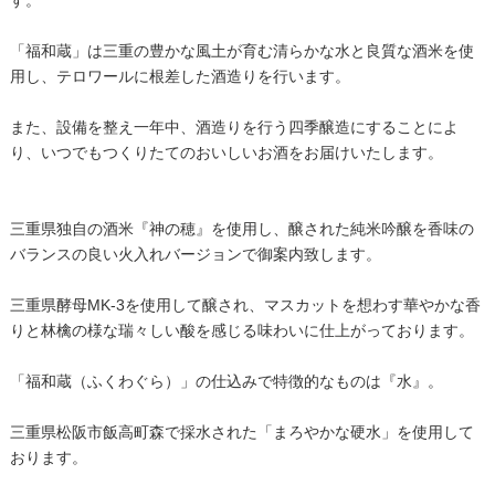
す。
「福和蔵」は三重の豊かな風土が育む清らかな水と良質な酒米を使
用し、テロワールに根差した酒造りを行います。
また、設備を整え一年中、酒造りを行う四季醸造にすることによ
り、いつでもつくりたてのおいしいお酒をお届けいたします。
三重県独自の酒米『神の穂』を使用し、醸された純米吟醸を香味の
バランスの良い火入れバージョンで御案内致します。
三重県酵母MK-3を使用して醸され、マスカットを想わす華やかな香
りと林檎の様な瑞々しい酸を感じる味わいに仕上がっております。
「福和蔵（ふくわぐら）」の仕込みで特徴的なものは『水』。
三重県松阪市飯高町森で採水された「まろやかな硬水」を使用して
おります。