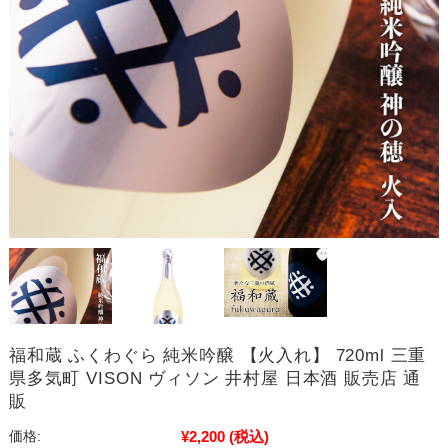
福和蔵 ふくわぐら 純米吟醸 【火入れ】 720ml 三重
県多気町 VISON ヴィソン 井村屋 日本酒 販売店 通
販
¥2,200
(税込)
価格: