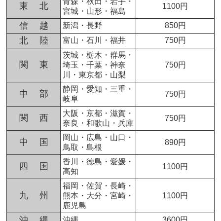
青森・秋田・岩手・
東 北
1100円
宮城・山形・福島
信 越
新潟・長野
850円
北 陸
富山・石川・福井
750円
茨城・栃木・群馬・
関 東
埼玉・千葉・神奈
750円
川・東京都・山梨
静岡・愛知・三重・
中 部
750円
岐阜
大阪・京都・滋賀・
関 西
750円
奈良・和歌山・兵庫
岡山・広島・山口・
中 国
890円
鳥取・島根
香川・徳島・愛媛・
四 国
1100円
高知
福岡・佐賀・長崎・
九 州
熊本・大分・宮崎・
1100円
鹿児島
沖 縄
沖縄
3600円