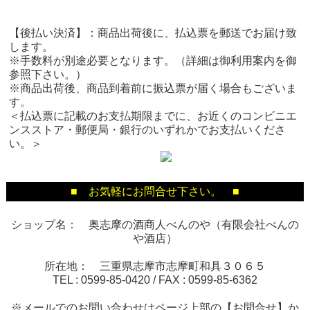
【後払い決済】：商品出荷後に、払込票を郵送でお届け致
します。
※手数料が別途必要となります。（詳細は御利用案内を御
参照下さい。）
※商品出荷後、商品到着前に振込票が届く場合もございま
す。
＜払込票に記載のお支払期限までに、お近くのコンビニエ
ンスストア・郵便局・銀行のいずれかでお支払いくださ
い。＞
■ お気軽にお問合せ下さい。 ■
ショップ名： 奥志摩の酒商人べんのや（有限会社べんの
や酒店）
所在地： 三重県志摩市志摩町和具３０６５
TEL :
0599-85-0420
/ FAX :
0599-85-6362
※メールでのお問い合わせはページ上部の【お問合せ】か