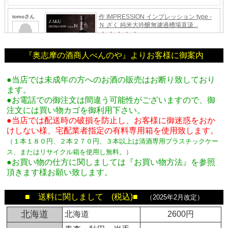
『奥志摩の酒商人べんのや』よりお客様に御案内
●当店では未成年の方へのお酒の販売はお断り致しており
ます。
●お電話での御注文は間違う可能性がございますので、御
注文には買い物カゴを御利用下さい。
●当店では配送時の破損を防止し、お客様に御迷惑をおか
けしない様、宅配業者指定の有料専用箱
を使用致します。
（１本１８０円、２本２７０円、３本以上は清酒専用プラスチックケー
ス、またはリサイクル箱を使用し無料。
）
●お買い物の仕方に関しましては『お買い物方法』を参照
頂きます様お願い致します。
■ 送料に関しまして (税込)■
（2025年2月改定）
北海道
北海道
2600円