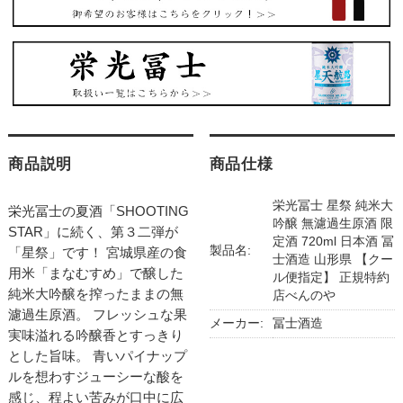
商品説明
商品仕様
栄光冨士 星祭 純米大
栄光冨士の夏酒「SHOOTING
吟醸 無濾過生原酒 限
STAR」に続く、第３二弾が
定酒 720ml 日本酒 冨
製品名:
「星祭」です！ 宮城県産の食
士酒造 山形県 【クー
用米「まなむすめ」で醸した
ル便指定】 正規特約
純米大吟醸を搾ったままの無
店べんのや
濾過生原酒。 フレッシュな果
メーカー:
冨士酒造
実味溢れる吟醸香とすっきり
とした旨味。 青いパイナップ
ルを想わすジューシーな酸を
感じ、程よい苦みが口中に広