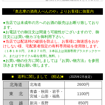
『奥志摩の酒商人べんのや』よりお客様に御案内
●当店では未成年の方へのお酒の販売はお断り致しており
ます。
●お電話での御注文は間違う可能性がございますので、御
注文には買い物カゴを御利用下さい。
●当店では配送時の破損を防止し、お客様に御迷惑をおか
けしない様、宅配業者指定の有料専用箱
を使用致します。
（１本１８０円、２本２７０円、３本以上は清酒専用プラスチックケー
ス、またはリサイクル箱を使用し無料。
）
●お買い物の仕方に関しましては『お買い物方法』を参照
頂きます様お願い致します。
■ 送料に関しまして (税込)■
（2025年2月改定）
北海道
北海道
2600円
青森・秋田・岩手・
東 北
1100円
宮城・山形・福島
信 越
新潟・長野
850円