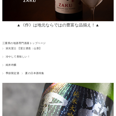
▲《作》は地元ならではの豊富な品揃え！▲
三重県の地酒専門酒屋トップページ
栄光冨士 【冨士酒造：山形】
冷やして美味しい！
純米吟醸
季節限定酒
夏の日本酒特集