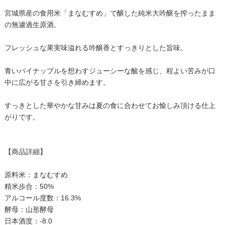
宮城県産の食用米「まなむすめ」で醸した純米大吟醸を搾ったまま
の無濾過生原酒。
フレッシュな果実味溢れる吟醸香とすっきりとした旨味。
青いパイナップルを想わすジューシーな酸を感じ、程よい苦みが口
中に広がる甘さを引き締めます。
すっきとした華やかな甘みは夏の食に合わせてお愉しみ頂ける仕上
がりです。
【商品詳細】
原料米：まなむすめ
精米歩合：50%
アルコール度数：16.3%
酵母：山形酵母
日本酒度：-8.0