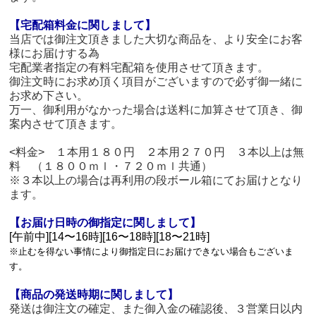
【宅配箱料金に関しまして】
当店では御注文頂きました大切な商品を、より安全にお客
様にお届けする為
宅配業者指定の有料宅配箱を使用させて頂きます。
御注文時にお求め頂く項目がございますので必ず御一緒に
お求め下さい。
万一、御利用がなかった場合は送料に加算させて頂き、御
案内させて頂きます。
<料金> １本用１８０円 ２本用２７０円 ３本以上は無
料 （１８００ｍｌ・７２０ｍｌ共通）
※３本以上の場合は再利用の段ボール箱にてお届けとなり
ます。
【お届け日時の御指定に関しまして】
[午前中][14〜16時][16〜18時][18〜21時]
※止むを得ない事情により御指定日にお届けできない場合もございま
す。
【商品の発送時期に関しまして】
発送は御注文の確定、また御入金の確認後、３営業日以内