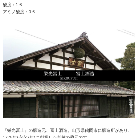
酸度：1.6
アミノ酸度：0.6
『栄光冨士』の醸造元、冨士酒造。山形県鶴岡市に醸造所があり、
1778年(安永7年)に創業した老舗の蔵元です。