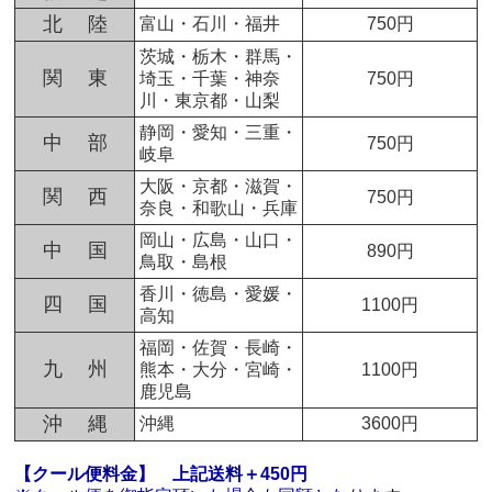
北 陸
富山・石川・福井
750円
茨城・栃木・群馬・
関 東
埼玉・千葉・神奈
750円
川・東京都・山梨
静岡・愛知・三重・
中 部
750円
岐阜
大阪・京都・滋賀・
関 西
750円
奈良・和歌山・兵庫
岡山・広島・山口・
中 国
890円
鳥取・島根
香川・徳島・愛媛・
四 国
1100円
高知
福岡・佐賀・長崎・
九 州
熊本・大分・宮崎・
1100円
鹿児島
沖 縄
沖縄
3600円
【クール便料金】
上記送料＋450円