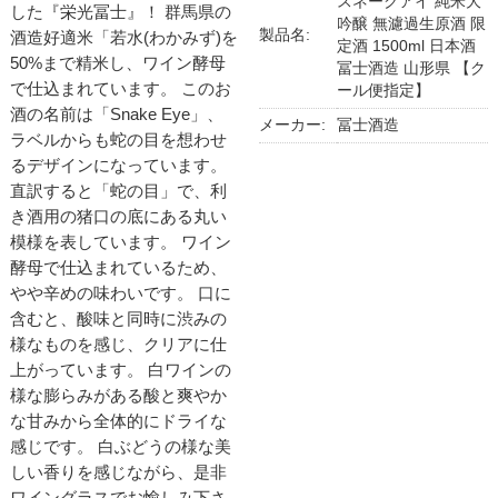
スネークアイ 純米大
した『栄光冨士』！ 群馬県の
吟醸 無濾過生原酒 限
製品名:
酒造好適米「若水(わかみず)を
定酒 1500ml 日本酒
50%まで精米し、ワイン酵母
冨士酒造 山形県 【ク
で仕込まれています。 このお
ール便指定】
酒の名前は「Snake Eye」、
メーカー:
冨士酒造
ラベルからも蛇の目を想わせ
るデザインになっています。
直訳すると「蛇の目」で、利
き酒用の猪口の底にある丸い
模様を表しています。 ワイン
酵母で仕込まれているため、
やや辛めの味わいです。 口に
含むと、酸味と同時に渋みの
様なものを感じ、クリアに仕
上がっています。 白ワインの
様な膨らみがある酸と爽やか
な甘みから全体的にドライな
感じです。 白ぶどうの様な美
しい香りを感じながら、是非
ワイングラスでお愉しみ下さ