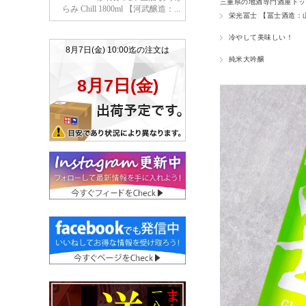
三重県の地酒専門酒屋トッ
栄光冨士 【冨士酒造：
冷やして美味しい！
純米大吟醸