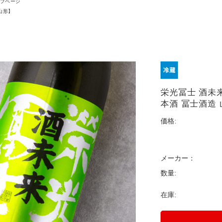
プページ
山形】
栄光冨士 酒未来
本酒 冨士酒造
価格:
メーカー：
数量:
在庫: