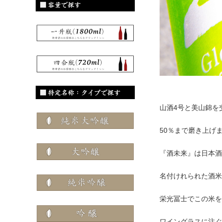
山酒4号と美山錦を
50％まで磨き上げ
『酒未来』は日本酒
名付けれられた酒米
栄光冨士でこの米を
ワイングラスに注ぐ