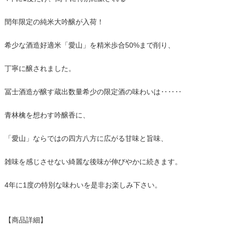
閏年限定の純米大吟醸が入荷！
希少な酒造好適米「愛山」を精米歩合50%まで削り、
丁寧に醸されました。
冨士酒造が醸す蔵出数量希少の限定酒の味わいは‥‥‥
青林檎を想わす吟醸香に、
「愛山」ならではの四方八方に広がる甘味と旨味、
雑味を感じさせない綺麗な後味が伸びやかに続きます。
4年に1度の特別な味わいを是非お楽しみ下さい。
【商品詳細】