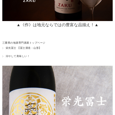
▲《作》は地元ならではの豊富な品揃え！▲
三重県の地酒専門酒屋トップページ
栄光冨士 【冨士酒造：山形】
冷やして美味しい！