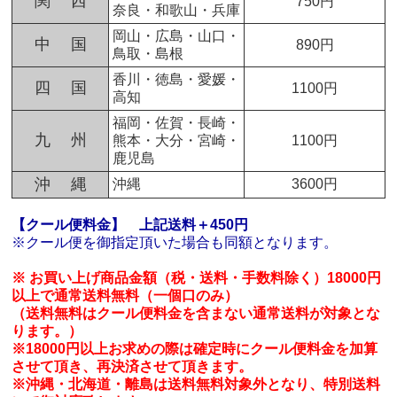
関 西
750円
奈良・和歌山・兵庫
岡山・広島・山口・
中 国
890円
鳥取・島根
香川・徳島・愛媛・
四 国
1100円
高知
福岡・佐賀・長崎・
九 州
熊本・大分・宮崎・
1100円
鹿児島
沖 縄
沖縄
3600円
【クール便料金】
上記送料＋450円
※クール便を御指定頂いた場合も同額となります。
※ お買い上げ商品金額（税・送料・手数料除く）18000円
以上で通常送料無料（一個口のみ）
（送料無料はクール便料金を含まない通常送料が対象とな
ります。）
※18000円以上お求めの際は確定時にクール便料金を加算
させて頂き、再決済させて頂きます。
※沖縄・北海道・離島は送料無料対象外となり、特別送料