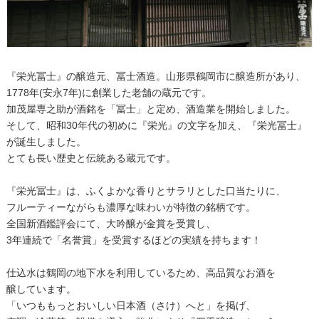
『栄光冨士』の醸造元、冨士酒造。山形県鶴岡市に醸造所があり、
1778年(安永7年)に創業した老舗の蔵元です。
加茂屋専之助が酒銘を「冨士」と定め、酒造業を開始しました。
そして、昭和30年代の初めに『栄光』の文字を加え、『栄光冨士』
が誕生しました。
とても長い歴史と伝統ある蔵元です。
『栄光冨士』は、ふくよかな香りとサラリとした口当たりに、
フルーティーながらも濃厚な味わいが特徴の銘柄です。
全国新酒鑑評会にて、大吟醸が金賞を受賞し、
3年連続で「名誉賞」を受賞するほどの実績を持ちます！
仕込水は鶴岡の地下水を利用しているため、高品質なお酒を
醸しています。
「いつももっとおいしい日本酒（さけ）へと」を掲げ、