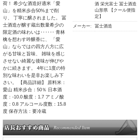
荷！ 希少な酒造好適米「愛
酒 栄光富士 冨士酒造
山形県 【クール便指
山」を精米歩合50%まで削
定】
り、 丁寧に醸されました。 冨
士酒造が醸す蔵出数量希少の
メーカー:
冨士酒造
限定酒の味わいは‥‥‥ 青林
檎を想わす吟醸香に、 「愛
山」ならではの四方八方に広
がる甘味と旨味、 雑味を感じ
させない綺麗な後味が伸びや
かに続きます。 4年に1度の特
別な味わいを是非お楽しみ下
さい。 【商品詳細】 原料米：
愛山 精米歩合：50％ 日本酒
度：-10.0 酸度：1.7 アミノ酸
度：0.8 アルコール度数：15.8
度 保存方法：要冷蔵