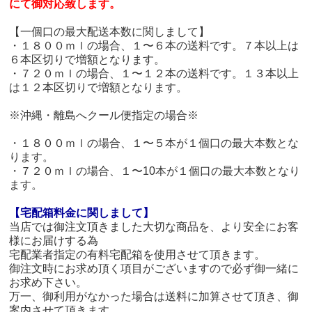
にて御対応致します。
【一個口の最大配送本数に関しまして】
・１８００ｍｌの場合、１〜６本の送料です。７本以上は
６本区切りで増額となります。
・７２０ｍｌの場合、１〜１２本の送料です。１３本以上
は１２本区切りで増額となります。
※沖縄・離島へクール便指定の場合※
・１８００ｍｌの場合、１〜５本が１個口の最大本数とな
ります。
・７２０ｍｌの場合、１〜10本が１個口の最大本数となり
ます。
【宅配箱料金に関しまして】
当店では御注文頂きました大切な商品を、より安全にお客
様にお届けする為
宅配業者指定の有料宅配箱を使用させて頂きます。
御注文時にお求め頂く項目がございますので必ず御一緒に
お求め下さい。
万一、御利用がなかった場合は送料に加算させて頂き、御
案内させて頂きます。