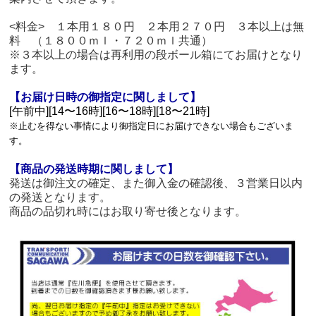
<料金> １本用１８０円 ２本用２７０円 ３本以上は無
料 （１８００ｍｌ・７２０ｍｌ共通）
※３本以上の場合は再利用の段ボール箱にてお届けとなり
ます。
【お届け日時の御指定に関しまして】
[午前中][14〜16時][16〜18時][18〜21時]
※止むを得ない事情により御指定日にお届けできない場合もございま
す。
【商品の発送時期に関しまして】
発送は御注文の確定、また御入金の確認後、３営業日以内
の発送となります。
商品の品切れ時にはお取り寄せ後となります。