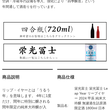
空調・冷蔵等の設備を導入、強化により『四季醸造』という
年間通して酒造りを行っています。
商品説明
商品仕様
栄光富士 栄光冨士 Le
リップ・イヤーとは「うるう
ap Year リープイヤ
年」を意味します。 4年に1度
ー 2024 甲辰 純米大
だけ、閏年に特別に醸される
吟醸 無濾過生詰原酒
製品名:
閏年限定の純米大吟醸が入
限定酒 1800ml 日本