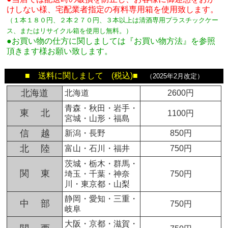
けしない様、宅配業者指定の有料専用箱
を使用致します。
（１本１８０円、２本２７０円、３本以上は清酒専用プラスチックケー
ス、またはリサイクル箱を使用し無料。
）
●お買い物の仕方に関しましては『お買い物方法』を参照
頂きます様お願い致します。
■ 送料に関しまして (税込)■
（2025年2月改定）
北海道
北海道
2600円
青森・秋田・岩手・
東 北
1100円
宮城・山形・福島
信 越
新潟・長野
850円
北 陸
富山・石川・福井
750円
茨城・栃木・群馬・
関 東
埼玉・千葉・神奈
750円
川・東京都・山梨
静岡・愛知・三重・
中 部
750円
岐阜
大阪・京都・滋賀・