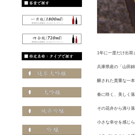
1年に一度だけ出荷
兵庫県産の「山田錦
醸された貴重な一本
春に咲く、美しく落
その花弁から滴り落
小さな幸せを感じら