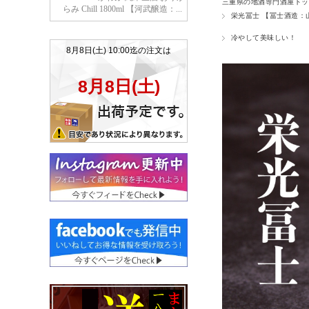
三重県の地酒専門酒屋トッ
栄光冨士 【冨士酒造：
冷やして美味しい！