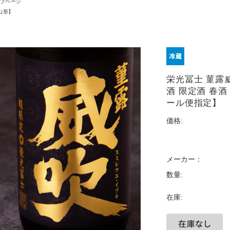
プページ
山形】
栄光冨士 菫露
酒 限定酒 春酒
ール便指定】
価格:
メーカー：
数量:
在庫: