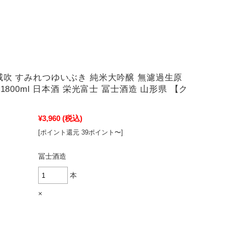
威吹 すみれつゆいぶき 純米大吟醸 無濾過生原
 1800ml 日本酒 栄光富士 冨士酒造 山形県 【ク
¥3,960
(税込)
[ポイント還元 39ポイント〜]
冨士酒造
本
×