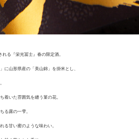
される『栄光冨士』春の限定酒。
」に山形県産の「美山錦」を掛米とし、
。
ち着いた雰囲気を纏う菫の花。
ちる露の一雫。
れる甘い蜜のような味わい。