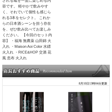
される蔵を一度に楽しめる内
容です。 軽やかで飲みやす
く、それでいて個性も感じら
れる3本をセレクト。 これか
らの日本酒シーンを担う存在
を、ぜひ飲み比べてお楽しみ
ください。 【今回のセット内
容】 ・福海 無農薬 山田錦 火
入れ ・Maison Aoi Color 水縹
火入れ ・RICE&HOP 交酒 花
風 忽布 火入れ