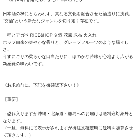
日本酒の枠にとらわれず、異なる文化を融合させた酒造りに挑戦。
“交酒”という新たなジャンルを切り拓く存在です。
・稲とアガベ RICE&HOP 交酒 花風 忽布 火入れ
ホップ由来の爽やかな香りと、グレープフルーツのような瑞々し
さ。
うすにごりの柔らかな口当たりに、ほのかな苦味が心地よく広がる
新感覚の味わいです。
《お求め前に、下記を御確認下さい！》
【重要】
・恐れ入りますが沖縄・北海道・離島へのお届けは送料込対象外と
なります。
（一旦、無料にて表示がされますが御注文確定時に送料を加算させ
て頂きます。）