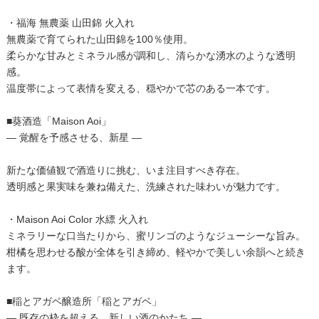
・福海 無農薬 山田錦 火入れ
無農薬で育てられた山田錦を100％使用。
柔らかな甘みとミネラル感が調和し、清らかな湧水のような透明
感。
温度帯によって表情を変える、穏やかで芯のある一本です。
■葵酒造「Maison Aoi」
― 覚醒を予感させる、新星 ―
新たな価値観で酒造りに挑む、いま注目すべき存在。
透明感と果実味を兼ね備えた、洗練された味わいが魅力です。
・Maison Aoi Color 水縹 火入れ
ミネラリーな口当たりから、蜜リンゴのようなジューシーな旨み。
柑橘を思わせる酸が全体を引き締め、軽やかで美しい余韻へと続き
ます。
■稲とアガベ醸造所「稲とアガベ」
― 既存の枠を超える、新しい酒のかたち ―