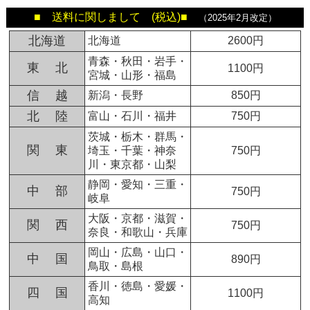
■ 送料に関しまして (税込)■
（2025年2月改定）
北海道
北海道
2600円
青森・秋田・岩手・
東 北
1100円
宮城・山形・福島
信 越
新潟・長野
850円
北 陸
富山・石川・福井
750円
茨城・栃木・群馬・
関 東
埼玉・千葉・神奈
750円
川・東京都・山梨
静岡・愛知・三重・
中 部
750円
岐阜
大阪・京都・滋賀・
関 西
750円
奈良・和歌山・兵庫
岡山・広島・山口・
中 国
890円
鳥取・島根
香川・徳島・愛媛・
四 国
1100円
高知