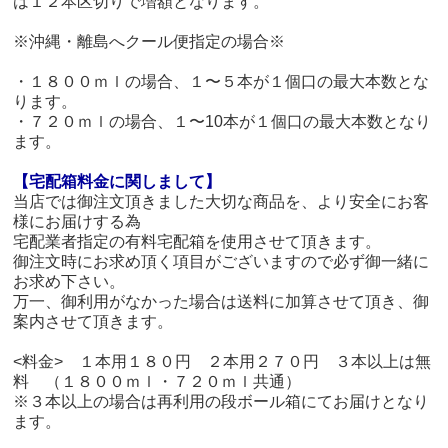
は１２本区切りで増額となります。
※沖縄・離島へクール便指定の場合※
・１８００ｍｌの場合、１〜５本が１個口の最大本数とな
ります。
・７２０ｍｌの場合、１〜10本が１個口の最大本数となり
ます。
【宅配箱料金に関しまして】
当店では御注文頂きました大切な商品を、より安全にお客
様にお届けする為
宅配業者指定の有料宅配箱を使用させて頂きます。
御注文時にお求め頂く項目がございますので必ず御一緒に
お求め下さい。
万一、御利用がなかった場合は送料に加算させて頂き、御
案内させて頂きます。
<料金> １本用１８０円 ２本用２７０円 ３本以上は無
料 （１８００ｍｌ・７２０ｍｌ共通）
※３本以上の場合は再利用の段ボール箱にてお届けとなり
ます。