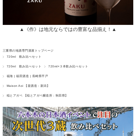
▲《作》は地元ならではの豊富な品揃え！▲
三重県の地酒専門酒屋トップページ
720ml 飲み比べセット
720ml 飲み比べセット
720ml×３本飲み比べセット
福海 | 福田酒造 | 長崎県平戸
Maison Aoi 【葵酒造：新潟】
稲とアガベ 【稲とアガベ醸造所：秋田県】