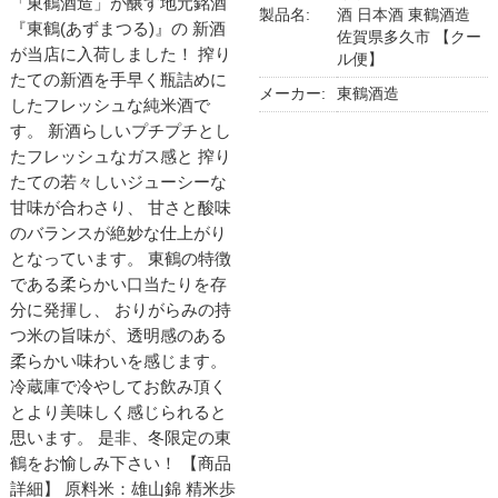
「東鶴酒造」が醸す地元銘酒
製品名:
酒 日本酒 東鶴酒造
『東鶴(あずまつる)』の 新酒
佐賀県多久市 【クー
が当店に入荷しました！ 搾り
ル便】
たての新酒を手早く瓶詰めに
メーカー:
東鶴酒造
したフレッシュな純米酒で
す。 新酒らしいプチプチとし
たフレッシュなガス感と 搾り
たての若々しいジューシーな
甘味が合わさり、 甘さと酸味
のバランスが絶妙な仕上がり
となっています。 東鶴の特徴
である柔らかい口当たりを存
分に発揮し、 おりがらみの持
つ米の旨味が、透明感のある
柔らかい味わいを感じます。
冷蔵庫で冷やしてお飲み頂く
とより美味しく感じられると
思います。 是非、冬限定の東
鶴をお愉しみ下さい！ 【商品
詳細】 原料米：雄山錦 精米歩