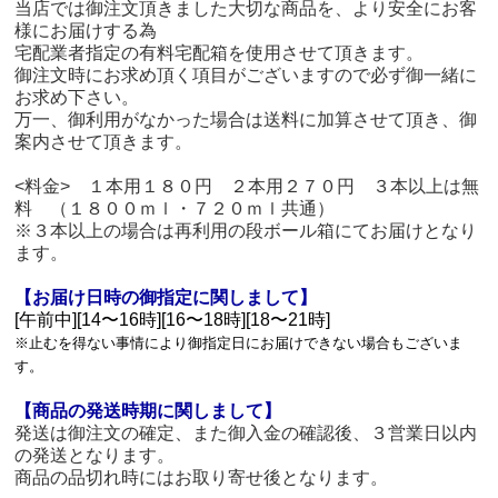
当店では御注文頂きました大切な商品を、より安全にお客
様にお届けする為
宅配業者指定の有料宅配箱を使用させて頂きます。
御注文時にお求め頂く項目がございますので必ず御一緒に
お求め下さい。
万一、御利用がなかった場合は送料に加算させて頂き、御
案内させて頂きます。
<料金> １本用１８０円 ２本用２７０円 ３本以上は無
料 （１８００ｍｌ・７２０ｍｌ共通）
※３本以上の場合は再利用の段ボール箱にてお届けとなり
ます。
【お届け日時の御指定に関しまして】
[午前中][14〜16時][16〜18時][18〜21時]
※止むを得ない事情により御指定日にお届けできない場合もございま
す。
【商品の発送時期に関しまして】
発送は御注文の確定、また御入金の確認後、３営業日以内
の発送となります。
商品の品切れ時にはお取り寄せ後となります。