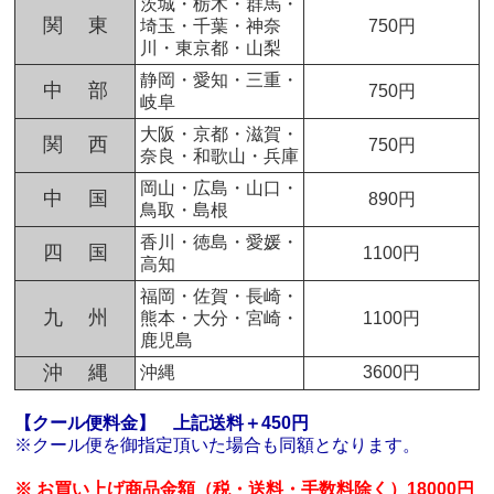
茨城・栃木・群馬・
関 東
埼玉・千葉・神奈
750円
川・東京都・山梨
静岡・愛知・三重・
中 部
750円
岐阜
大阪・京都・滋賀・
関 西
750円
奈良・和歌山・兵庫
岡山・広島・山口・
中 国
890円
鳥取・島根
香川・徳島・愛媛・
四 国
1100円
高知
福岡・佐賀・長崎・
九 州
熊本・大分・宮崎・
1100円
鹿児島
沖 縄
沖縄
3600円
【クール便料金】
上記送料＋450円
※クール便を御指定頂いた場合も同額となります。
※ お買い上げ商品金額（税・送料・手数料除く）18000円