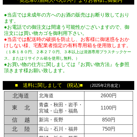
『奥志摩の酒商人べんのや』よりお客様に御案内
●当店では未成年の方へのお酒の販売はお断り致しており
ます。
●お電話での御注文は間違う可能性がございますので、御
注文には買い物カゴを御利用下さい。
●当店では配送時の破損を防止し、お客様に御迷惑をおか
けしない様、宅配業者指定の有料専用箱
を使用致します。
（１本１８０円、２本２７０円、３本以上は清酒専用プラスチックケー
ス、またはリサイクル箱を使用し無料。
）
●お買い物の仕方に関しましては『お買い物方法』を参照
頂きます様お願い致します。
■ 送料に関しまして (税込)■
（2025年2月改定）
北海道
北海道
2600円
青森・秋田・岩手・
東 北
1100円
宮城・山形・福島
信 越
新潟・長野
850円
北 陸
富山・石川・福井
750円