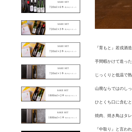
『育もと』若戎酒造
手間暇かけて造った
じっくりと低温で熟
山廃ならではのしっ
ひとくち口に含むと
焼肉、焼き鳥はタレ
『中取り』と言われ