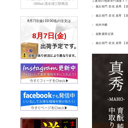
三重県の地酒専門酒屋トッ
義左衛門 若戎 真秀 【
義左衛門 若戎 真秀 【
純米吟醸
超数量限定酒
義左衛門 若戎 真秀 【