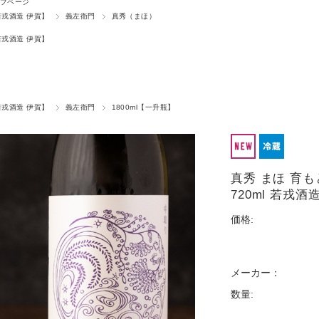
プページ
若戎酒造 伊賀】
義左衛門
真秀（まほ）
若戎酒造 伊賀】
若戎酒造 伊賀】
義左衛門
1800ml【一升瓶】
真秀 まほ 育
720ml 若戎
価格:
メーカー：
数量: