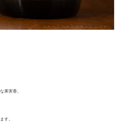
な果実香。
ます。